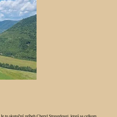
Je to skutočný príbeh Cheryl Strayedovej, ktorá sa celkom...