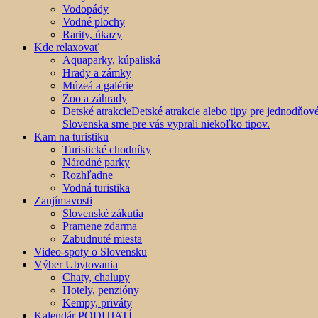
Vodopády
Vodné plochy
Rarity, úkazy
Kde relaxovať
Aquaparky, kúpaliská
Hrady a zámky
Múzeá a galérie
Zoo a záhrady
Detské atrakcie
Detské atrakcie alebo tipy pre jednodňo
Slovenska sme pre vás vyprali niekoľko tipov.
Kam na turistiku
Turistické chodníky
Národné parky
Rozhľadne
Vodná turistika
Zaujímavosti
Slovenské zákutia
Pramene zdarma
Zabudnuté miesta
Video-spoty o Slovensku
Výber Ubytovania
Chaty, chalupy
Hotely, penzióny
Kempy, priváty
Kalendár PODUJATÍ