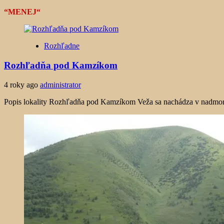
“MENEJ“
Rozhľadne
Rozhľadňa pod Kamzíkom
4 roky ago
administrator
Popis lokality Rozhľadňa pod Kamzíkom Veža sa nachádza v nadmorsk