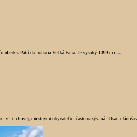
omberka. Patrí do pohoria Veľká Fatra. Je vysoký 1099 m n....
ci v Terchovej, miestnymi obyvateľmi často nazývaná "Osada Jánošovi