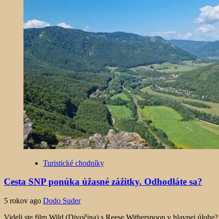
Turistické chodníky
Cesta SNP ponúka úžasné zážitky. Odhodláte sa?
5 rokov ago
Dodo Suder
Videli ste film Wild (Divočina) s Reese Witherspoon v hlavnej úlohe? 