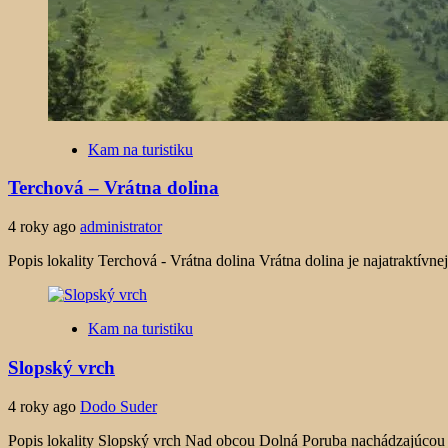
Kam na turistiku
Terchová – Vrátna dolina
4 roky ago
administrator
Popis lokality Terchová - Vrátna dolina Vrátna dolina je najatraktívnej
Kam na turistiku
Slopský vrch
4 roky ago
Dodo Suder
Popis lokality Slopský vrch Nad obcou Dolná Poruba nachádzajúcou 