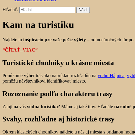
Hľadať:
Kam na turistiku
Nájdete tu
inšpiráciu pre vaše pešie výlety
– od nenáročných túr po r
“ČÍTAŤ_VIAC“
Turistické chodníky a krásne miesta
Ponúkame výber trás ako napríklad rozhľadňu na
vrchu Hájnica
,
vyh
pomôžu návštevníkovi identifikovať miesto.
Rozoznanie podľa charakteru trasy
Zaujíma vás
vodná turistika
? Máme aj také tipy. Hľadáte
národné p
Svahy, rozhľadne aj historické trasy
Okrem klasických chodníkov nájdete u nás aj miesta s pridanou hodn