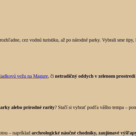
ozhľadne, cez vodnú turistiku, až po národné parky. Vybrali sme tipy,
liadkovú vežu na Magure
, či
netradičný oddych v zelenom prostredí
arky alebo prírodné rarity
? Stačí si vybrať podľa vášho tempa – po
otou – napríklad
archeologické náučné chodníky, zaujímavé výšľapy