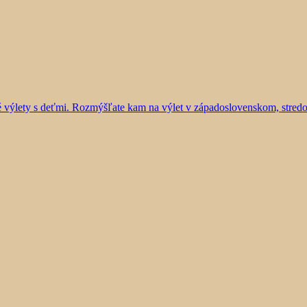
vé výlety s deťmi. Rozmýšľate kam na výlet v západoslovenskom, stre