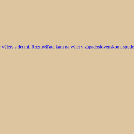
vé výlety s deťmi. Rozmýšľate kam na výlet v západoslovenskom, stre