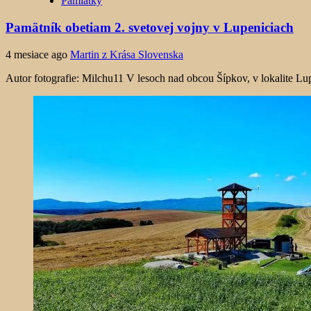
Pamiatky
Pamätník obetiam 2. svetovej vojny v Lupeniciach
4 mesiace ago
Martin z Krása Slovenska
Autor fotografie: Milchu11 V lesoch nad obcou Šípkov, v lokalite Lup