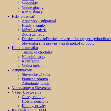
Vodopády
Vodné plochy
Rarity, úkazy
Kde relaxovať
Aquaparky, kúpaliská
Hrady a zámky
Múzeá a galérie
Zoo a záhrady
Detské atrakcie
Detské atrakcie alebo tipy pre jednodňo
Slovenska sme pre vás vyprali niekoľko tipov.
Kam na turistiku
Turistické chodníky
Národné parky
Rozhľadne
Vodná turistika
Zaujímavosti
Slovenské zákutia
Pramene zdarma
Zabudnuté miesta
Video-spoty o Slovensku
Výber Ubytovania
Chaty, chalupy
Hotely, penzióny
Kempy, priváty
Kalendár PODUJATÍ