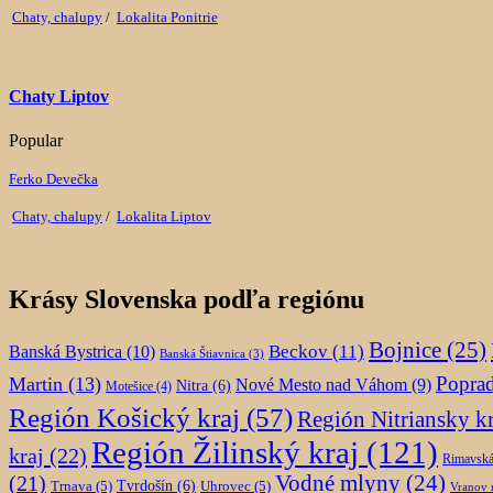
Chaty, chalupy
/
Lokalita Ponitrie
Chaty Liptov
Popular
Ferko Devečka
Chaty, chalupy
/
Lokalita Liptov
Krásy Slovenska podľa regiónu
Bojnice
(25)
Beckov
(11)
Banská Bystrica
(10)
Banská Štiavnica
(3)
Popra
Martin
(13)
Nové Mesto nad Váhom
(9)
Nitra
(6)
Motešice
(4)
Región Košický kraj
(57)
Región Nitriansky kr
Región Žilinský kraj
(121)
kraj
(22)
Rimavská
(21)
Vodné mlyny
(24)
Trnava
(5)
Tvrdošín
(6)
Uhrovec
(5)
Vranov 