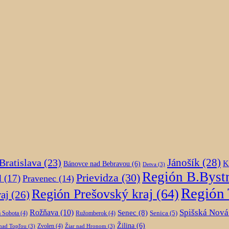
Jánošík
(28)
Bratislava
(23)
K
Bánovce nad Bebravou
(6)
Detva
(3)
Región B.Bystr
Prievidza
(30)
d
(17)
Pravenec
(14)
Región 
Región Prešovský kraj
(64)
aj
(26)
Spišská Nová
Rožňava
(10)
Senec
(8)
Senica
(5)
 Sobota
(4)
Ružomberok
(4)
Žilina
(6)
Zvolen
(4)
nad Topľou
(3)
Žiar nad Hronom
(3)