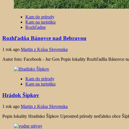
Kam do prírody
Kam na turistiku
Rozhľadne
Rozhľadňa Bánovce nad Bebravou
1 rok ago
Martin z Krása Slovenska
Autor foto: Facebook - Jur Gen Popis lokality Rozhľadňa Bánovce na
Kam do prírody
Kam na turistiku
Hrádok Šípkov
1 rok ago
Martin z Krása Slovenska
Popis lokality Hradisko Šípkov Uprostred prírody neďaleko obce Ší