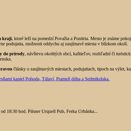
 kraji
, ktoré leží na pomedzí Považia a Ponitria. Mesto je známe pok
úrne podujatia, možnosti oddychu aj zaujímavé miesta v blízkom okolí.
ty do prírody
, návštevu okolitých obcí, kaštieľov, rozhľadní či turisti
enska.
bravou
články o zaujímavých miestach, podujatiach, tipoch na výlet, kul
 od 18:30 hod. Pilsner Urquell Pub, Ferka Urbánka...