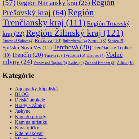
Región
(57)
Región Nitriansky kraj
(26)
Región
Prešovský kraj
(64)
Trenčiansky kraj
(111)
Región Trnavský
Región Žilinský kraj
(121)
kraj
(22)
Rožňava
(10)
Senec
(8)
Senica
(5)
Rimavská Sobota
(4)
Ružomberok
(4)
Terchová
(30)
Spišská Nová Ves
(12)
Trenčianske Teplice
Trenčín
(20)
Vodné
(10)
Trnava
(5)
Tvrdošín
(6)
Uhrovec
(4)
mlyny
(24)
Žilina
(6)
Zvolen
(4)
Vranov nad Topľou
(3)
Žiar nad Hronom
(3)
Kategórie
Aquaparky, kúpaliská
BLOG
Detské atrakcie
Hrady a zámky
Jaskyne
Kam do prírody
Kam na turistiku
Kaviarničky
Kde relaxovať
Múzeá a galérie