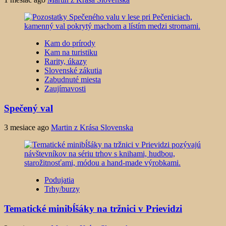
Kam do prírody
Kam na turistiku
Rarity, úkazy
Slovenské zákutia
Zabudnuté miesta
Zaujímavosti
Spečený val
3 mesiace ago
Martin z Krása Slovenska
Podujatia
Trhy/burzy
Tematické minibĺšáky na tržnici v Prievidzi