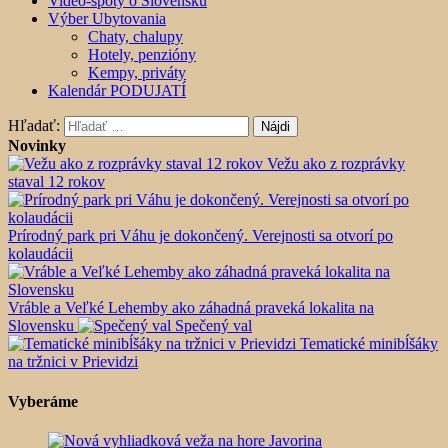
Video-spoty o Slovensku
Výber Ubytovania
Chaty, chalupy
Hotely, penzióny
Kempy, priváty
Kalendár PODUJATÍ
Hľadať:
Novinky
Vežu ako z rozprávky
staval 12 rokov
Prírodný park pri Váhu je dokončený. Verejnosti sa otvorí po
kolaudácii
Vráble a Veľké Lehemby ako záhadná praveká lokalita na
Slovensku
Spečený val
Tematické minibĺšáky
na tržnici v Prievidzi
Vyberáme