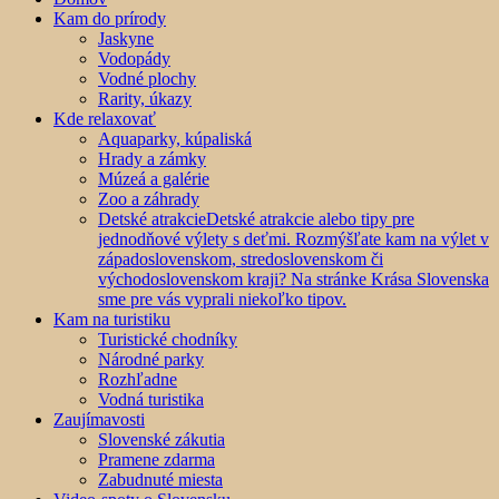
Kam do prírody
Jaskyne
Vodopády
Vodné plochy
Rarity, úkazy
Kde relaxovať
Aquaparky, kúpaliská
Hrady a zámky
Múzeá a galérie
Zoo a záhrady
Detské atrakcie
Detské atrakcie alebo tipy pre
jednodňové výlety s deťmi. Rozmýšľate kam na výlet v
západoslovenskom, stredoslovenskom či
východoslovenskom kraji? Na stránke Krása Slovenska
sme pre vás vyprali niekoľko tipov.
Kam na turistiku
Turistické chodníky
Národné parky
Rozhľadne
Vodná turistika
Zaujímavosti
Slovenské zákutia
Pramene zdarma
Zabudnuté miesta