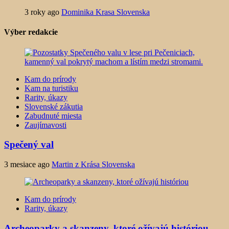
3 roky ago
Dominika Krasa Slovenska
Výber redakcie
Kam do prírody
Kam na turistiku
Rarity, úkazy
Slovenské zákutia
Zabudnuté miesta
Zaujímavosti
Spečený val
3 mesiace ago
Martin z Krása Slovenska
Kam do prírody
Rarity, úkazy
Archeoparky a skanzeny, ktoré ožívajú históriou