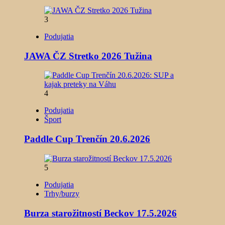
3
Podujatia
JAWA ČZ Stretko 2026 Tužina
4
Podujatia
Šport
Paddle Cup Trenčín 20.6.2026
5
Podujatia
Trhy/burzy
Burza starožitností Beckov 17.5.2026