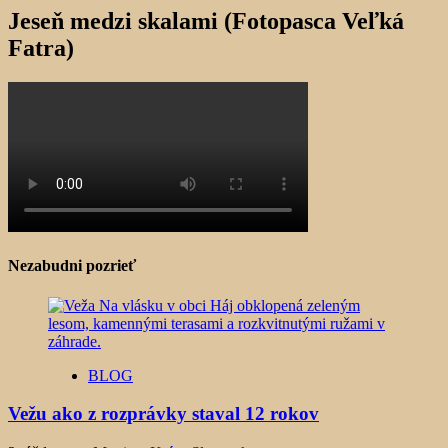
Jeseň medzi skalami (Fotopasca Veľká
Fatra)
Nezabudni pozrieť
BLOG
Vežu ako z rozprávky staval 12 rokov