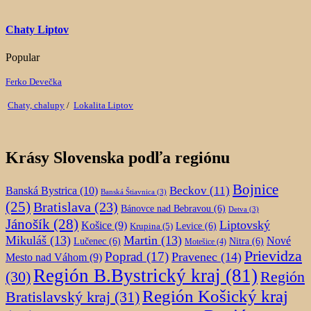
Chaty Liptov
Popular
Ferko Devečka
Chaty, chalupy
/
Lokalita Liptov
Krásy Slovenska podľa regiónu
Bojnice
Beckov
(11)
Banská Bystrica
(10)
Banská Štiavnica
(3)
(25)
Bratislava
(23)
Bánovce nad Bebravou
(6)
Detva
(3)
Jánošík
(28)
Liptovský
Košice
(9)
Krupina
(5)
Levice
(6)
Mikuláš
(13)
Martin
(13)
Nové
Lučenec
(6)
Nitra
(6)
Motešice
(4)
Prievidza
Poprad
(17)
Pravenec
(14)
Mesto nad Váhom
(9)
Región B.Bystrický kraj
(81)
Región
(30)
Región Košický kraj
Bratislavský kraj
(31)