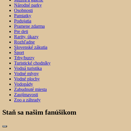
Národné parky
Osobnosti
Pamiatky
Podujatia
Pramene zdarma
Pre deti
Rarity, úkazy
Rozhľadne
Slovenské zákutia
Šport
Trhy/burzy
Turistické chodníky
Vodná turistika
Vodné mlyny
Vodné plochy
Vodopády
Zabudnuté miesta
Zaujímavosti
Zoo a záhrady
Staň sa našim fanúšikom