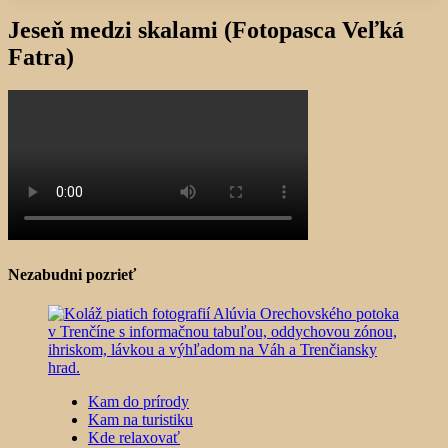
Jeseň medzi skalami (Fotopasca Veľká
Fatra)
Nezabudni pozrieť
Kam do prírody
Kam na turistiku
Kde relaxovať