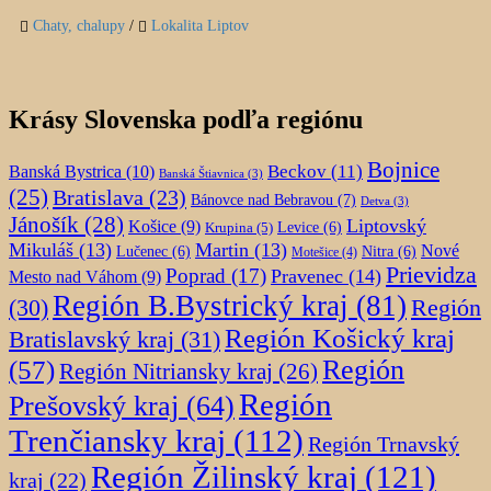
Chaty, chalupy
/
Lokalita Liptov
Krásy Slovenska podľa regiónu
Bojnice
Beckov
(11)
Banská Bystrica
(10)
Banská Štiavnica
(3)
(25)
Bratislava
(23)
Bánovce nad Bebravou
(7)
Detva
(3)
Jánošík
(28)
Liptovský
Košice
(9)
Krupina
(5)
Levice
(6)
Mikuláš
(13)
Martin
(13)
Nové
Lučenec
(6)
Nitra
(6)
Motešice
(4)
Prievidza
Poprad
(17)
Pravenec
(14)
Mesto nad Váhom
(9)
Región B.Bystrický kraj
(81)
Región
(30)
Región Košický kraj
Bratislavský kraj
(31)
Región
(57)
Región Nitriansky kraj
(26)
Región
Prešovský kraj
(64)
Trenčiansky kraj
(112)
Región Trnavský
Región Žilinský kraj
(121)
kraj
(22)