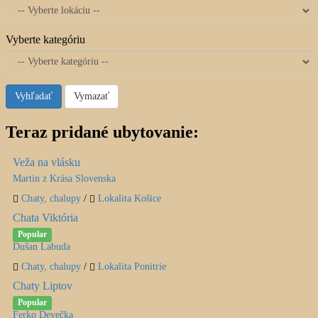
Vyberte kategóriu
Vyhľadať
Vymazať
Teraz pridané ubytovanie:
Veža na vlásku
Martin z Krása Slovenska
Chaty, chalupy
/
Lokalita Košice
Chata Viktória
Popular
Dušan Labuda
Chaty, chalupy
/
Lokalita Ponitrie
Chaty Liptov
Popular
Ferko Devečka