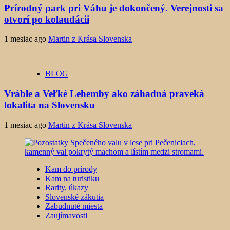
Prírodný park pri Váhu je dokončený. Verejnosti sa
otvorí po kolaudácii
1 mesiac ago
Martin z Krása Slovenska
BLOG
Vráble a Veľké Lehemby ako záhadná praveká
lokalita na Slovensku
1 mesiac ago
Martin z Krása Slovenska
Kam do prírody
Kam na turistiku
Rarity, úkazy
Slovenské zákutia
Zabudnuté miesta
Zaujímavosti