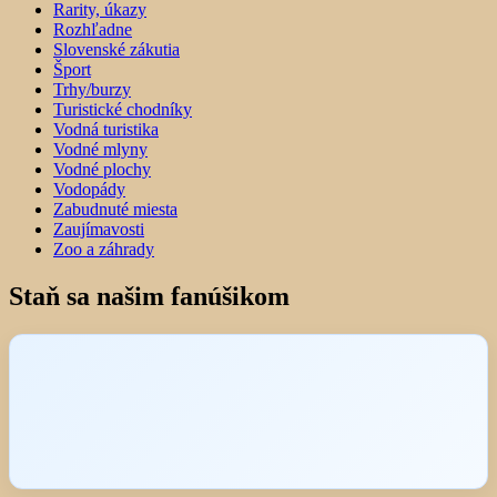
Rarity, úkazy
Rozhľadne
Slovenské zákutia
Šport
Trhy/burzy
Turistické chodníky
Vodná turistika
Vodné mlyny
Vodné plochy
Vodopády
Zabudnuté miesta
Zaujímavosti
Zoo a záhrady
Staň sa našim fanúšikom