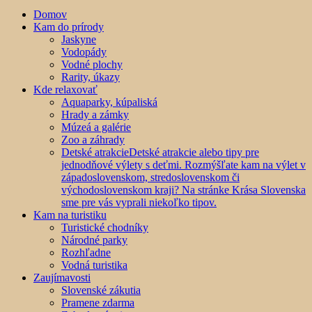
Domov
Kam do prírody
Jaskyne
Vodopády
Vodné plochy
Rarity, úkazy
Kde relaxovať
Aquaparky, kúpaliská
Hrady a zámky
Múzeá a galérie
Zoo a záhrady
Detské atrakcie
Detské atrakcie alebo tipy pre
jednodňové výlety s deťmi. Rozmýšľate kam na výlet v
západoslovenskom, stredoslovenskom či
východoslovenskom kraji? Na stránke Krása Slovenska
sme pre vás vyprali niekoľko tipov.
Kam na turistiku
Turistické chodníky
Národné parky
Rozhľadne
Vodná turistika
Zaujímavosti
Slovenské zákutia
Pramene zdarma