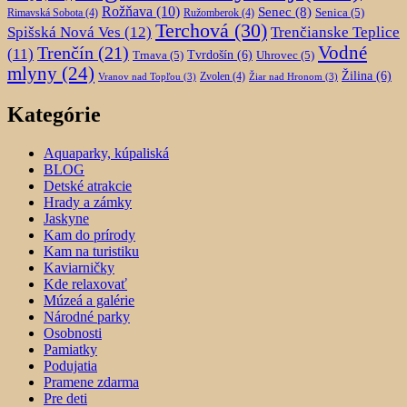
Rožňava
(10)
Senec
(8)
Senica
(5)
Rimavská Sobota
(4)
Ružomberok
(4)
Terchová
(30)
Spišská Nová Ves
(12)
Trenčianske Teplice
Trenčín
(21)
Vodné
(11)
Trnava
(5)
Tvrdošín
(6)
Uhrovec
(5)
mlyny
(24)
Žilina
(6)
Zvolen
(4)
Vranov nad Topľou
(3)
Žiar nad Hronom
(3)
Kategórie
Aquaparky, kúpaliská
BLOG
Detské atrakcie
Hrady a zámky
Jaskyne
Kam do prírody
Kam na turistiku
Kaviarničky
Kde relaxovať
Múzeá a galérie
Národné parky
Osobnosti
Pamiatky
Podujatia
Pramene zdarma
Pre deti