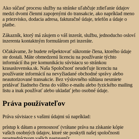
Ako súčasť procesu služby na stránke uľahčuje zdieľanie údajov
medzi dvomi členmi zapojenými do transakcie, ako napríklad meno
a priezvisko, dodacia adresa, fakturačné údaje, telefón a údaje o
platbe.
Zákazník, ktorý má záujem o váš inzerát, službu, jednoducho osloví
inzerenta kontaktným formulárom pri inzeráte.
Očakávame, že budete rešpektovať súkromie člena, ktorého údaje
ste dostali. Máte obmedzenú licenciu na používanie týchto
informácií iba pre komunikáciu súvisiacu so stránkou
krasaslovenska.sk. Naša Spoločnosť neudeľuje licenciu na
používanie informácií na nevyžiadané obchodné správy alebo
neautorizované transakcie. Bez výslovného súhlasu nesmiete
pridávať žiadneho člena do vášho e-mailu alebo fyzického mailing
listu a inak používať alebo ukladať jeho osobné údaje.
Práva používateľov
Práva súvisiace s vašimi údajmi sú napríklad:
prístup k dátam a prenosnosť (vrátane práva na získanie kópie
vašich osobných údajov, ktoré ste poskytli našej spoločnosti
prostredníctvom vašich nastavení);