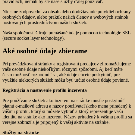
pravidlách, nemali by ste naše služby ďalej používať.
Nie sme zodpovední za obsah alebo dodržiavanie pravidiel ochrany
osobných údajov, alebo praktík našich členov a webových stránok
hostovaných prostredníctvom našich služieb.
Naša spoločnosť šifruje prenášané údaje pomocou technológie SSL
(secure socket layer technology).
Aké osobné údaje zbierame
Pri prevádzkovaní stránky a registrovaní predajcov zhromažďujeme
vaše osobné údaje niekoľkými rôznymi spôsobmi. Aj keď máte
často možnosť rozhodnúť sa, aké údaje chcete poskytnúť, pre
využitie niektorých služieb môžu byť určité osobné údaje povinné.
Registrácia a nastavenie profilu inzerenta
Pre používanie služieb ako inzerent na stránke musíte poskytnúť
platnú e-mailovú adresu a názov používateľského mena priradený k
vášmu profilu, ktorý si môžete vybrať a ktorý reprezentuje vašu
identitu na stránke ako inzerent. Názov priradený k vášmu profilu sa
verejne zobrazí a je pripojený k vašej aktivite na stránke.
Služby na stránke