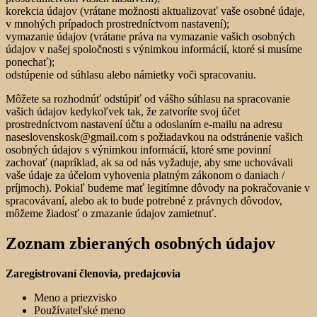
korekcia údajov (vrátane možnosti aktualizovať vaše osobné údaje,
v mnohých prípadoch prostredníctvom nastavení);
vymazanie údajov (vrátane práva na vymazanie vašich osobných
údajov v našej spoločnosti s výnimkou informácií, ktoré si musíme
ponechať);
odstúpenie od súhlasu alebo námietky voči spracovaniu.
Môžete sa rozhodnúť odstúpiť od vášho súhlasu na spracovanie
vašich údajov kedykoľvek tak, že zatvoríte svoj účet
prostredníctvom nastavení účtu a odoslaním e-mailu na adresu
naseslovenskosk@gmail.com s požiadavkou na odstránenie vašich
osobných údajov s výnimkou informácií, ktoré sme povinní
zachovať (napríklad, ak sa od nás vyžaduje, aby sme uchovávali
vaše údaje za účelom vyhovenia platným zákonom o daniach /
príjmoch). Pokiaľ budeme mať legitímne dôvody na pokračovanie v
spracovávaní, alebo ak to bude potrebné z právnych dôvodov,
môžeme žiadosť o zmazanie údajov zamietnuť.
Zoznam zbieraných osobných údajov
Zaregistrovaní členovia, predajcovia
Meno a priezvisko
Používateľské meno