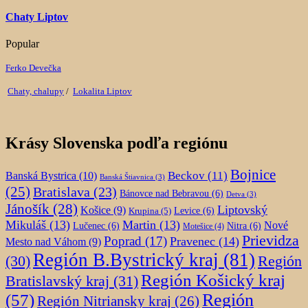
Chaty Liptov
Popular
Ferko Devečka
Chaty, chalupy
/
Lokalita Liptov
Krásy Slovenska podľa regiónu
Bojnice
Beckov
(11)
Banská Bystrica
(10)
Banská Štiavnica
(3)
(25)
Bratislava
(23)
Bánovce nad Bebravou
(6)
Detva
(3)
Jánošík
(28)
Liptovský
Košice
(9)
Krupina
(5)
Levice
(6)
Mikuláš
(13)
Martin
(13)
Nové
Lučenec
(6)
Nitra
(6)
Motešice
(4)
Prievidza
Poprad
(17)
Pravenec
(14)
Mesto nad Váhom
(9)
Región B.Bystrický kraj
(81)
Región
(30)
Región Košický kraj
Bratislavský kraj
(31)
Región
(57)
Región Nitriansky kraj
(26)