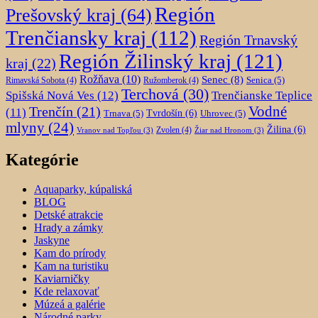
Región
Prešovský kraj
(64)
Trenčiansky kraj
(112)
Región Trnavský
Región Žilinský kraj
(121)
kraj
(22)
Rožňava
(10)
Senec
(8)
Senica
(5)
Rimavská Sobota
(4)
Ružomberok
(4)
Terchová
(30)
Spišská Nová Ves
(12)
Trenčianske Teplice
Trenčín
(21)
Vodné
(11)
Trnava
(5)
Tvrdošín
(6)
Uhrovec
(5)
mlyny
(24)
Žilina
(6)
Zvolen
(4)
Vranov nad Topľou
(3)
Žiar nad Hronom
(3)
Kategórie
Aquaparky, kúpaliská
BLOG
Detské atrakcie
Hrady a zámky
Jaskyne
Kam do prírody
Kam na turistiku
Kaviarničky
Kde relaxovať
Múzeá a galérie
Národné parky