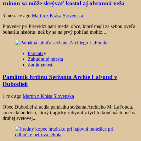
ruinou sa môže skrývať kostol aj obranná veža
3 mesiace ago
Martin z Krása Slovenska
Pravenec pri Prievidzi patrí medzi obce, ktoré majú za sebou oveľa
bohatšiu históriu, než by sa na prvý pohľad mohlo...
Pamiatky
Zabudnuté miesta
Zaujímavosti
Pamätník hrdinu Seržanta Archie LaFond v
Dubodieli
1 rok ago
Martin z Krása Slovenska
Obec Dubodiel si uctila pamiatku seržanta Archieho M. LaFonda,
amerického letca, ktorý tragicky zahynul v týchto končinách počas
druhej svetovej...