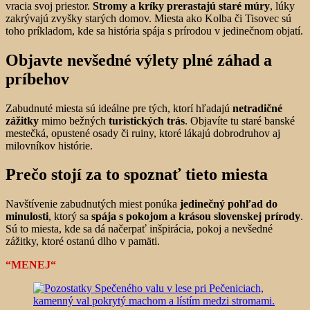
vracia svoj priestor.
Stromy a kríky prerastajú staré múry
, lúky
zakrývajú zvyšky starých domov. Miesta ako Kolba či Tisovec sú
toho príkladom, kde sa história spája s prírodou v jedinečnom objatí.
Objavte nevšedné výlety plné záhad a
príbehov
Zabudnuté miesta sú ideálne pre tých, ktorí hľadajú
netradičné
zážitky
mimo bežných
turistických trás
. Objavíte tu staré banské
mestečká, opustené osady či ruiny, ktoré lákajú dobrodruhov aj
milovníkov histórie.
Prečo stojí za to spoznať tieto miesta
Navštívenie zabudnutých miest ponúka
jedinečný pohľad do
minulosti
, ktorý sa
spája s pokojom a krásou slovenskej prírody
.
Sú to miesta, kde sa dá načerpať inšpirácia, pokoj a nevšedné
zážitky, ktoré ostanú dlho v pamäti.
“MENEJ“