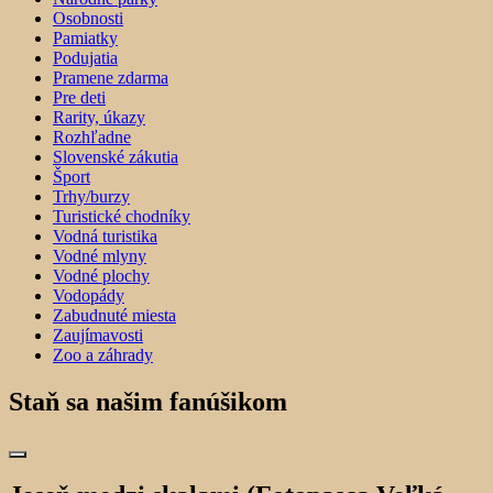
Osobnosti
Pamiatky
Podujatia
Pramene zdarma
Pre deti
Rarity, úkazy
Rozhľadne
Slovenské zákutia
Šport
Trhy/burzy
Turistické chodníky
Vodná turistika
Vodné mlyny
Vodné plochy
Vodopády
Zabudnuté miesta
Zaujímavosti
Zoo a záhrady
Staň sa našim fanúšikom