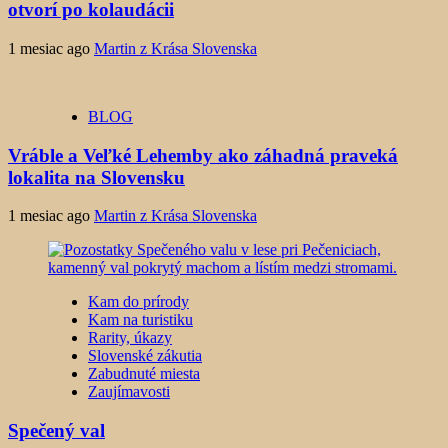
otvorí po kolaudácii
1 mesiac ago
Martin z Krása Slovenska
BLOG
Vráble a Veľké Lehemby ako záhadná praveká
lokalita na Slovensku
1 mesiac ago
Martin z Krása Slovenska
Kam do prírody
Kam na turistiku
Rarity, úkazy
Slovenské zákutia
Zabudnuté miesta
Zaujímavosti
Spečený val