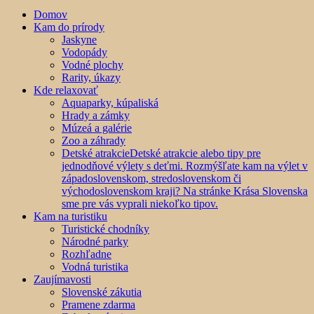
Domov
Kam do prírody
Jaskyne
Vodopády
Vodné plochy
Rarity, úkazy
Kde relaxovať
Aquaparky, kúpaliská
Hrady a zámky
Múzeá a galérie
Zoo a záhrady
Detské atrakcie
Detské atrakcie alebo tipy pre
jednodňové výlety s deťmi. Rozmýšľate kam na výlet v
západoslovenskom, stredoslovenskom či
východoslovenskom kraji? Na stránke Krása Slovenska
sme pre vás vyprali niekoľko tipov.
Kam na turistiku
Turistické chodníky
Národné parky
Rozhľadne
Vodná turistika
Zaujímavosti
Slovenské zákutia
Pramene zdarma