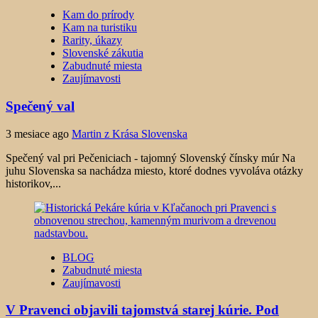
Kam do prírody
Kam na turistiku
Rarity, úkazy
Slovenské zákutia
Zabudnuté miesta
Zaujímavosti
Spečený val
3 mesiace ago
Martin z Krása Slovenska
Spečený val pri Pečeniciach - tajomný Slovenský čínsky múr Na
juhu Slovenska sa nachádza miesto, ktoré dodnes vyvoláva otázky
historikov,...
BLOG
Zabudnuté miesta
Zaujímavosti
V Pravenci objavili tajomstvá starej kúrie. Pod