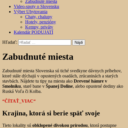
Zabudnuté miesta
Video-spoty o Slovensku
Výber Ubytovania
Chaty, chalupy
Hotely, penzióny
Kempy, priváty
Kalendár PODUJATÍ
Hľadať:
Zabudnuté miesta
Zabudnuté miesta Slovenska sú tiché svedkyne dávnych príbehov,
ktoré stále dýchajú v opustených osadách, zrúcaninách a starých
stavbách. Nájdete tu tipy na miesta ako
Drevené hámre v
Smolníku
, staré bane v
Španej Doline
, alebo opustené dediny ako
Ruská Voľa či Kolba.
“ČÍTAŤ_VIAC“
Krajina, ktorá si berie späť svoje
Tieto lokality sú
obklopené divokou prírodou
, ktorá postupne