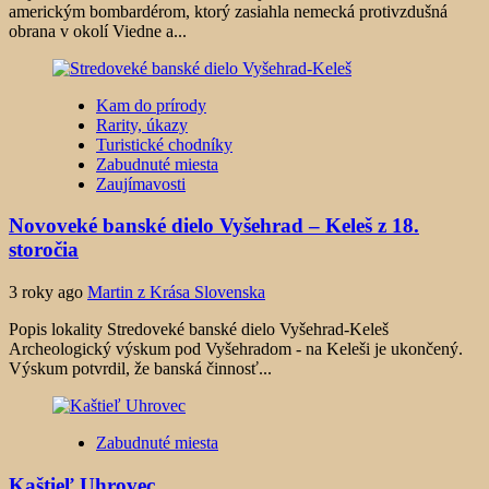
americkým bombardérom, ktorý zasiahla nemecká protivzdušná
obrana v okolí Viedne a...
Kam do prírody
Rarity, úkazy
Turistické chodníky
Zabudnuté miesta
Zaujímavosti
Novoveké banské dielo Vyšehrad – Keleš z 18.
storočia
3 roky ago
Martin z Krása Slovenska
Popis lokality Stredoveké banské dielo Vyšehrad-Keleš
Archeologický výskum pod Vyšehradom - na Keleši je ukončený.
Výskum potvrdil, že banská činnosť...
Zabudnuté miesta
Kaštieľ Uhrovec