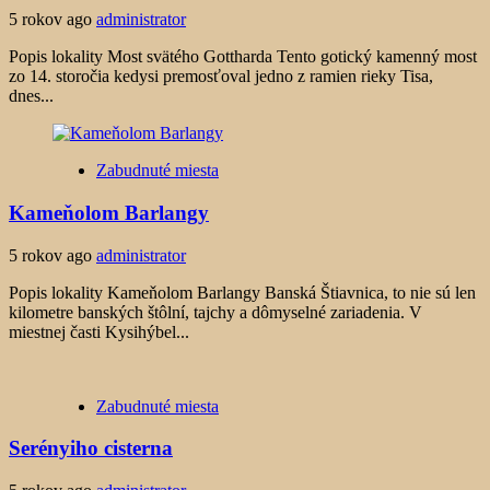
5 rokov ago
administrator
Popis lokality Most svätého Gottharda Tento gotický kamenný most
zo 14. storočia kedysi premosťoval jedno z ramien rieky Tisa,
dnes...
Zabudnuté miesta
Kameňolom Barlangy
5 rokov ago
administrator
Popis lokality Kameňolom Barlangy Banská Štiavnica, to nie sú len
kilometre banských štôlní, tajchy a dômyselné zariadenia. V
miestnej časti Kysihýbel...
Zabudnuté miesta
Serényiho cisterna