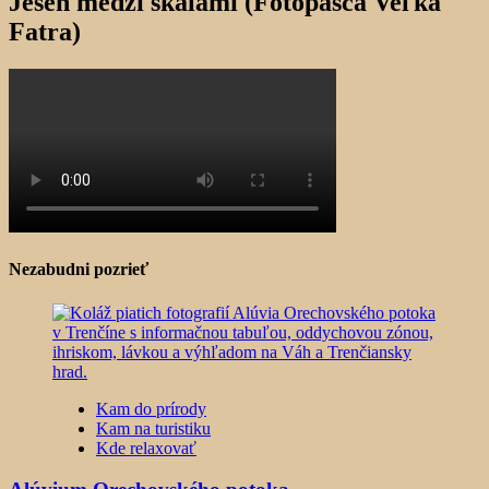
Jeseň medzi skalami (Fotopasca Veľká
Fatra)
Nezabudni pozrieť
Kam do prírody
Kam na turistiku
Kde relaxovať