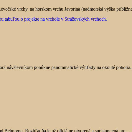
Levočské vrchy, na horskom vrchu Javorina (nadmorská výška približne 
orá návštevníkom ponúkne panoramatické výhľady na okolité pohoria. 
d Bebravou Rozhľadňa je už oficiálne otvorená a sprístupnená pre...