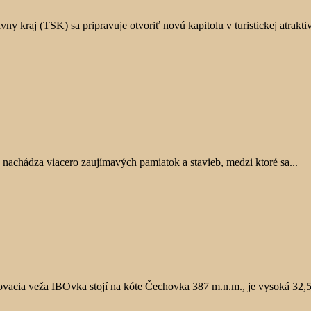
kraj (TSK) sa pripravuje otvoriť novú kapitolu v turistickej atraktivi
nachádza viacero zaujímavých pamiatok a stavieb, medzi ktoré sa...
ovacia veža IBOvka stojí na kóte Čechovka 387 m.n.m., je vysoká 32,5.