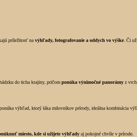
kajú príležitosť na
výhľady, fotografovanie a oddych vo výške
. Či u
ádzku do ticha krajiny, pričom
ponúka výnimočné panorámy
z vrch
a ponúka výhľad, ktorý láka milovníkov prírody, ideálna kombinácia výšk
onúknuť miesto, kde si užijete výhľady
aj pokojné chvíle v prírode.