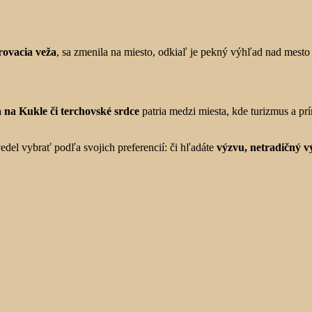
ovacia veža
, sa zmenila na miesto, odkiaľ je pekný výhľad nad mesto
a Kukle či terchovské srdce
patria medzi miesta, kde turizmus a pr
edel vybrať podľa svojich preferencií: či hľadáte
výzvu, netradičný v