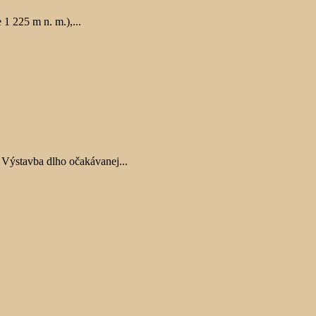
1 225 m n. m.),...
Výstavba dlho očakávanej...