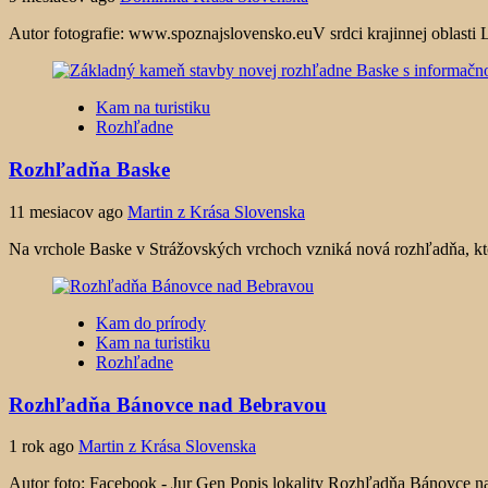
Autor fotografie: www.spoznajslovensko.euV srdci krajinnej oblasti 
Kam na turistiku
Rozhľadne
Rozhľadňa Baske
11 mesiacov ago
Martin z Krása Slovenska
Na vrchole Baske v Strážovských vrchoch vzniká nová rozhľadňa, kt
Kam do prírody
Kam na turistiku
Rozhľadne
Rozhľadňa Bánovce nad Bebravou
1 rok ago
Martin z Krása Slovenska
Autor foto: Facebook - Jur Gen Popis lokality Rozhľadňa Bánovce na