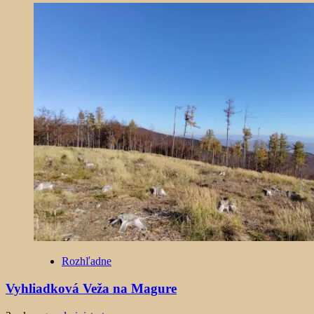
Rozhľadne
Vyhliadková Veža na Magure