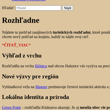
Hľadať:
Rozhľadne
Nájdete tu prehľad zaujímavých
turistických rozhľadní
, ktoré ponú
chcete nový pohľad na krajinu, každý tu nájde svoj cieľ.
“ČÍTAŤ_VIAC“
Výhľad z vrchu
Rozhľadňa na vrchu
Hájnica
nad obcou Haluzice vás vyzýva na prech
Nové výzvy pre región
Vyhliadková veža na
Magure
predstavuje čerstvú turistickú aktivitu 
Lokálna identita a príroda
Green Point
– rozhľadňa Kluknava ukazuje, že aj
menšia obec vie p