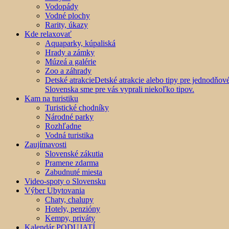
Vodopády
Vodné plochy
Rarity, úkazy
Kde relaxovať
Aquaparky, kúpaliská
Hrady a zámky
Múzeá a galérie
Zoo a záhrady
Detské atrakcie
Detské atrakcie alebo tipy pre jednodňo
Slovenska sme pre vás vyprali niekoľko tipov.
Kam na turistiku
Turistické chodníky
Národné parky
Rozhľadne
Vodná turistika
Zaujímavosti
Slovenské zákutia
Pramene zdarma
Zabudnuté miesta
Video-spoty o Slovensku
Výber Ubytovania
Chaty, chalupy
Hotely, penzióny
Kempy, priváty
Kalendár PODUJATÍ