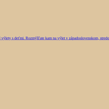
vé výlety s deťmi. Rozmýšľate kam na výlet v západoslovenskom, stre