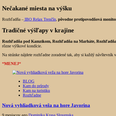
Nečakané miesta na výšku
Rozhľadňa –
IBO Relax Trenčín
,
pôvodne protipovodňová monitor
Tradičné výšľapy v krajine
Rozhľadňa pod Kamzíkom, Rozhľadňa na Marháte, Rozhľadňa n
rôzne výškové kondície.
Na stránke nájdete rozhľadne zoradené tak, aby si každý návštevník v
“MENEJ“
BLOG
Kam do prírody
Kam na turistiku
Rozhľadne
Nová vyhliadková veža na hore Javorina
9 mesiacov ago
Dominika Krasa Slovenska