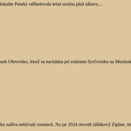
okalite Paseky odštartovala letná sezóna plná zábavy....
park Obrovisko, ktorý sa nachádza pri známom Sysľovisku na Muránskej
 zažíva nebývalý rozmach. Na jar 2024 otvorili zážitkový Zipline, kt