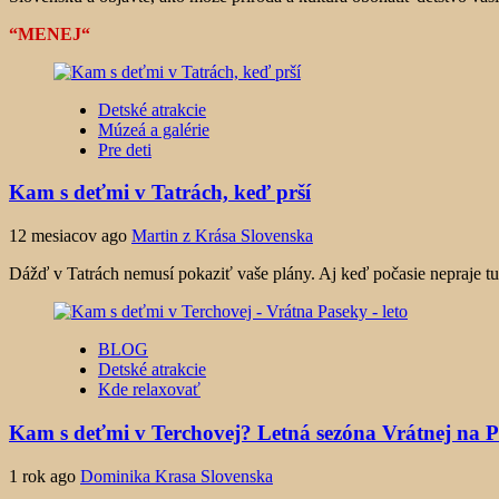
“MENEJ“
Detské atrakcie
Múzeá a galérie
Pre deti
Kam s deťmi v Tatrách, keď prší
12 mesiacov ago
Martin z Krása Slovenska
Dážď v Tatrách nemusí pokaziť vaše plány. Aj keď počasie nepraje turist
BLOG
Detské atrakcie
Kde relaxovať
Kam s deťmi v Terchovej? Letná sezóna Vrátnej na P
1 rok ago
Dominika Krasa Slovenska