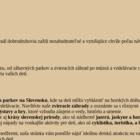
malí dobrodruhovia zažili nezabudnuteľné a vzrušujúce chvíle počas n
u, od zábavných parkov a zvieracích záhrad po múzeá a vzdelávacie c
u vašich detí.
h parkov na Slovensku
, kde sa deti môžu vyblázniť na horských dráh
zdelávacie. Navštívte naše
zvieracie záhrady
a zoznámte sa s rôznymi 
výstavy a hry
, ktoré vzbudia záujem o vedy, históriu a umenie.
e aj
krásy slovenskej prírody
, ako sú nádherné
jazerá, jaskyne a ho
 nápady na vonkajšie aktivity pre deti, ako sú
cyklistika, turistika, 
ínedžermi, naša stránka vám pomôže nájsť ideálnu detskú atrakciu na v
ch detí.