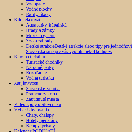
Vodopády
Vodné plochy
Rarity, úkazy
Kde relaxovať
Aquaparky, kúpaliská
Hrady a zámky
Múzeá a galérie
Zoo a záhrady
Detské atrakcie
Detské atrakcie alebo tipy pre jednodňo
Slovenska sme pre vás vyprali niekoľko tipov.
Kam na turistiku
Turistické chodníky
Národné parky
Rozhľadne
Vodná turistika
Zaujímavosti
Slovenské zákutia
Pramene zdarma
Zabudnuté miesta
Video-spoty o Slovensku
Výber Ubytovania
Chaty, chalupy
Hotely, penzióny
Kempy, priváty
Kalendár PODUJATÍ