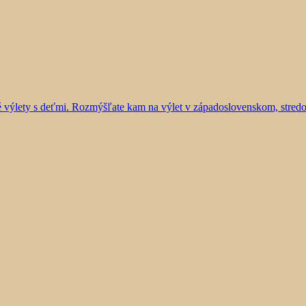
vé výlety s deťmi. Rozmýšľate kam na výlet v západoslovenskom, stre