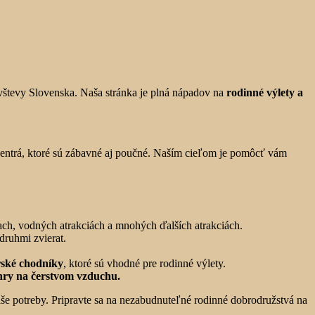
ávštevy Slovenska. Naša stránka je plná nápadov na
rodinné výlety a
entrá, ktoré sú zábavné aj poučné. Naším cieľom je pomôcť vám
ach, vodných atrakciách a mnohých ďalších atrakciách.
druhmi zvierat.
rské chodníky
, ktoré sú vhodné pre rodinné výlety.
a hry na čerstvom vzduchu.
aše potreby. Pripravte sa na nezabudnuteľné rodinné dobrodružstvá na