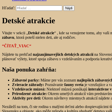
Hľadať:
Detské atrakcie
Vitajte v sekcii „
Detské atrakcie
“ , kde sa venujeme tomu, aby vaši 
zábavu
, ktorá poteší nielen deti, ale aj rodičov.
“ČÍTAŤ_VIAC“
Nájdete tu prehľad
najzaujímavejších detských atrakcií
na Slovensk
plánovať výlety, ktoré spoja zábavu s vzdelávaním a podporia kreativit
Naša ponuka zahŕňa:
Zábavné parky:
Máme pre vás zoznam
najlepších zábavnýc
Zvieracie záhrady:
Poznávanie
fauny sveta
je vzrušujúce a v
Vzdelávacie múzeá:
Niektoré múzeá ponúkajú
interaktívne 
Prirodzené atrakcie:
Okrem umelých atrakcií vám predstavím
Aktivity pre deti:
Okrem návštevy miestnych atrakcií nájdete aj
Nezáleží na tom, či ste rodina s malými deťmi alebo dospievajúcimi t
Slovensku a objavte, ako môže príroda a kultúra obohatiť detstvo vaši