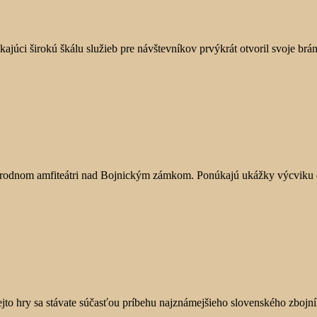
júci širokú škálu služieb pre návštevníkov prvýkrát otvoril svoje brán
 prírodnom amfiteátri nad Bojnickým zámkom. Ponúkajú ukážky výcviku d
to hry sa stávate súčasťou príbehu najznámejšieho slovenského zbojníka