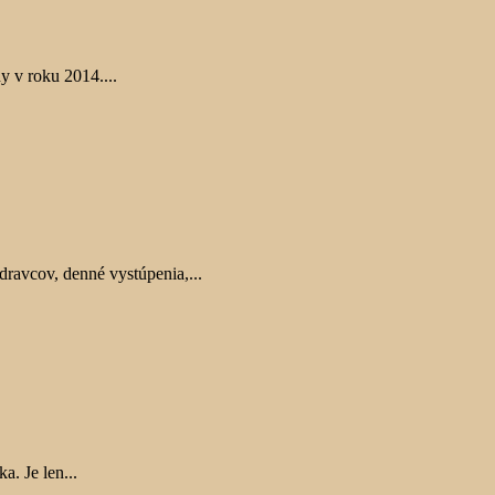
y v roku 2014....
ravcov, denné vystúpenia,...
. Je len...