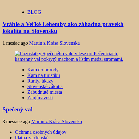
BLOG
Vráble a Veľké Lehemby ako záhadná praveká
lokalita na Slovensku
1 mesiac ago
Martin z Krása Slovenska
Kam do prírody
Kam na turistiku
Rarity, úkazy
Slovenské zákutia
Zabudnuté miesta
Zaujímavosti
Spečený val
3 mesiace ago
Martin z Krása Slovenska
Ochrana osobných údajov
Platba za členské