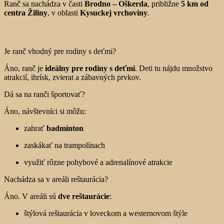
Ranč sa nachádza v časti
Brodno – Oškerda
, približne
5 km od
centra Žiliny
, v oblasti
Kysuckej vrchoviny
.
Je ranč vhodný pre rodiny s deťmi?
Áno, ranč je
ideálny pre rodiny s deťmi
. Deti tu nájdu množstvo
atrakcií, ihrísk, zvierat a zábavných prvkov.
Dá sa na ranči športovať?
Áno, návštevníci si môžu:
zahrať
badminton
zaskákať na trampolínach
využiť rôzne pohybové a adrenalínové atrakcie
Nachádza sa v areáli reštaurácia?
Áno. V areáli sú
dve reštaurácie
:
štýlová reštaurácia v loveckom a westernovom štýle