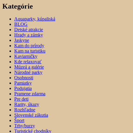
Kategórie
Aquaparky, kúpaliská
BLOG
Detské atrakcie
Hrady a zámky
Jaskyne
Kam do prírody
Kam na turistiku
Kaviarničky
Kde relaxovať
Múzeá a galérie
Národné parky
Osobnosti
Pamiatky
Podujatia
Pramene zdarma
Pre deti
Rarity, úkazy
Rozhľadne
Slovenské zákutia
Šport
Trhy/burzy
Turistické chodníky