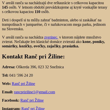
V areáli ranča sa nachádzajú dve reštaurácie s celkovou kapacitou
145
osôb. V letnom období prevádzkujeme aj kryté vonkajšie terasy
s celkovou kapaciou
110
osôb.
Deti i dospelí si tu môžu zahrať badminton, alebo si zaskákať na
trampolínach v jumparéne, či v nafukovacom mega parku, jedinom
na Slovensku.
V areáli ranča sa nachádza
zverinec
,
v ktorom nájdete množstvo
zvierat. Nečakajte len klasické domáce zvieratá ako
kone, poníky,
somáriky, kozičky, ovečky, zajačiky, prasiatka.
Kontakt Ranč pri Žiline:
Adresa:
Oškerda 396, 023 32 Snežnica
Tel:
041/ 596 24 20
Web:
Ranč pri Žiline
Email:
rancpriziline1@gmail.com
Facebook:
Ranč pri Žiline
Instagram:
Ranč pri Žiline