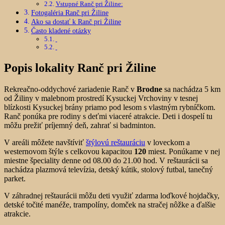
Vstupné Ranč pri Žiline:
Fotogaléria Ranč pri Žiline
Ako sa dostať k Ranč pri Žiline
Často kladené otázky
Popis lokality Ranč pri Žiline
Rekreačno-oddychové zariadenie Ranč v
Brodne
sa nachádza 5 km
od Žiliny v malebnom prostredí Kysuckej Vrchoviny v tesnej
blízkosti Kysuckej brány priamo pod lesom s vlastným rybníčkom.
Ranč ponúka pre rodiny s deťmi viaceré atrakcie. Deti i dospelí tu
môžu prežiť príjemný deň, zahrať si badminton.
V areáli môžete navštíviť
štýlovú reštauráciu
v loveckom a
westernovom štýle s celkovou kapacitou
120
miest. Ponúkame v nej
miestne špeciality denne od 08.00 do 21.00 hod. V reštaurácii sa
nachádza plazmová televízia, detský kútik, stolový futbal, tanečný
parket.
V záhradnej reštaurácii môžu deti využiť zdarma loďkové hojdačky,
detské točité manéže, trampolíny, domček na stračej nôžke a ďalšie
atrakcie.