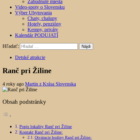
Zabudnuté miesta
Video-spoty o Slovensku
Výber Ubytovania
Chaty, chalupy
Hotely, penzióny
Kempy, priváty
Kalendár PODUJATÍ
Hľadať:
Detské atrakcie
Ranč pri Žiline
4 roky ago
Martin z Krása Slovenska
Obsah podstránky
Popis lokality Ranč pri Žiline
Kontakt Ranč pri Žiline:
Otváracie hodiny Ranč pri Žiline: