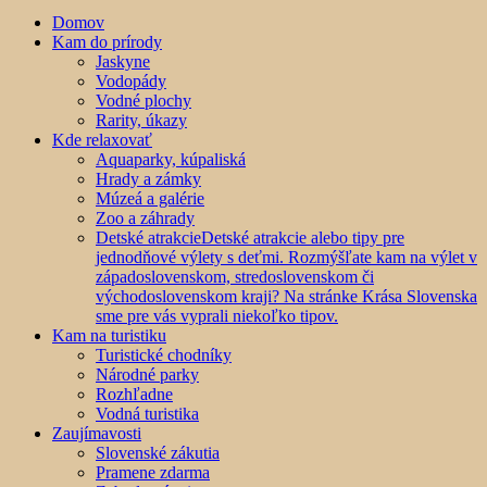
Domov
Kam do prírody
Jaskyne
Vodopády
Vodné plochy
Rarity, úkazy
Kde relaxovať
Aquaparky, kúpaliská
Hrady a zámky
Múzeá a galérie
Zoo a záhrady
Detské atrakcie
Detské atrakcie alebo tipy pre
jednodňové výlety s deťmi. Rozmýšľate kam na výlet v
západoslovenskom, stredoslovenskom či
východoslovenskom kraji? Na stránke Krása Slovenska
sme pre vás vyprali niekoľko tipov.
Kam na turistiku
Turistické chodníky
Národné parky
Rozhľadne
Vodná turistika
Zaujímavosti
Slovenské zákutia
Pramene zdarma