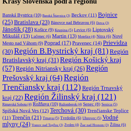
Krásy Slovenska podľa regiónu
Bojnice
Beckov
(11)
Banská Bystrica
(10)
Banská Štiavnica
(3)
(25)
Bratislava
(23)
Bánovce nad Bebravou
(6)
Detva
(3)
Jánošík
(28)
Liptovský
Košice
(9)
Krupina
(5)
Levice
(6)
Mikuláš
(13)
Martin
(13)
Nové
Lučenec
(6)
Nitra
(6)
Motešice
(4)
Prievidza
Poprad
(17)
Pravenec
(14)
Mesto nad Váhom
(9)
Región B.Bystrický kraj
(81)
Región
(30)
Región Košický kraj
Bratislavský kraj
(31)
Región
(57)
Región Nitriansky kraj
(26)
Región
Prešovský kraj
(64)
Trenčiansky kraj
(112)
Región Trnavský
Región Žilinský kraj
(121)
kraj
(22)
Rožňava
(10)
Senec
(8)
Senica
(5)
Rimavská Sobota
(4)
Ružomberok
(4)
Terchová
(30)
Spišská Nová Ves
(12)
Trenčianske Teplice
Trenčín
(21)
Vodné
(11)
Trnava
(5)
Tvrdošín
(6)
Uhrovec
(5)
mlyny
(24)
Žilina
(6)
Zvolen
(4)
Vranov nad Topľou
(3)
Žiar nad Hronom
(3)