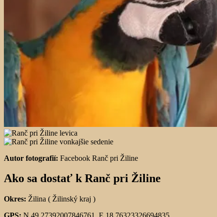
Autor fotografií:
Facebook Ranč pri Žiline
Ako sa dostať k Ranč pri Žiline
Okres:
Žilina ( Žilinský kraj )
GPS:
N 49.27392007846761, E 18.76323326694835