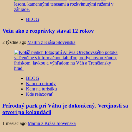
BLOG
Vežu ako z rozprávky staval 12 rokov
2 týždne ago
Martin z Krása Slovenska
BLOG
Kam do prírody
Kam na turistiku
Kde relaxovať
Prírodný park pri Váhu je dokončený. Verejnosti sa
otvorí po kolaudácii
1 mesiac ago
Martin z Krása Slovenska