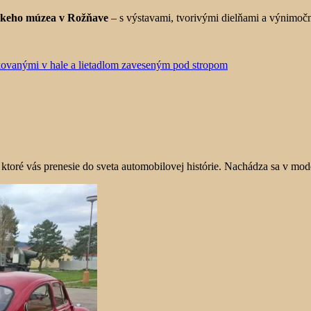
ckeho múzea v Rožňave
– s výstavami, tvorivými dielňami a výnimočno
toré vás prenesie do sveta automobilovej histórie. Nachádza sa v mode