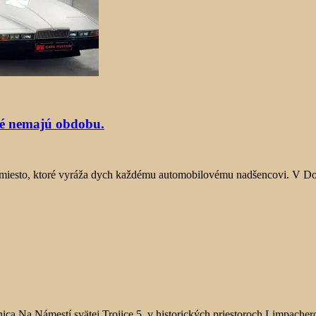
é nemajú obdobu.
 miesto, ktoré vyráža dych každému automobilovému nadšencovi. V Do
nica Na Námestí svätej Trojice 5, v historických priestoroch Limpachero