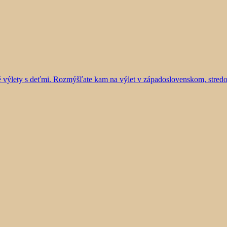
vé výlety s deťmi. Rozmýšľate kam na výlet v západoslovenskom, stre