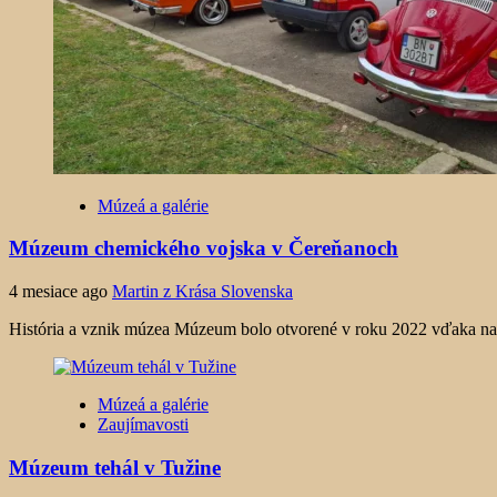
Múzeá a galérie
Múzeum chemického vojska v Čereňanoch
4 mesiace ago
Martin z Krása Slovenska
História a vznik múzea Múzeum bolo otvorené v roku 2022 vďaka nadš
Múzeá a galérie
Zaujímavosti
Múzeum tehál v Tužine