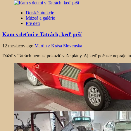
Detské atrakcie
Múzeá a galérie
Pre deti
Kam s deťmi v Tatrách, keď prší
12 mesiacov ago
Martin z Krása Slovenska
Dážď v Tatrách nemusí pokaziť vaše plány. Aj keď počasie nepraje turist