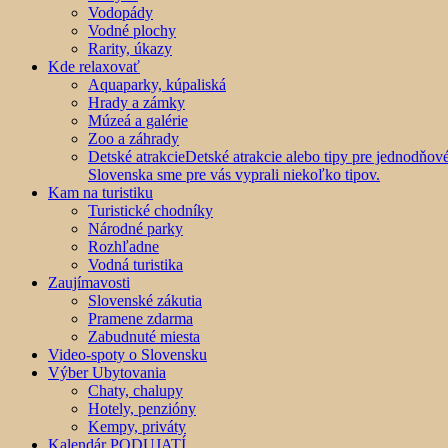
Vodopády
Vodné plochy
Rarity, úkazy
Kde relaxovať
Aquaparky, kúpaliská
Hrady a zámky
Múzeá a galérie
Zoo a záhrady
Detské atrakcie
Detské atrakcie alebo tipy pre jednodňo
Slovenska sme pre vás vyprali niekoľko tipov.
Kam na turistiku
Turistické chodníky
Národné parky
Rozhľadne
Vodná turistika
Zaujímavosti
Slovenské zákutia
Pramene zdarma
Zabudnuté miesta
Video-spoty o Slovensku
Výber Ubytovania
Chaty, chalupy
Hotely, penzióny
Kempy, priváty
Kalendár PODUJATÍ