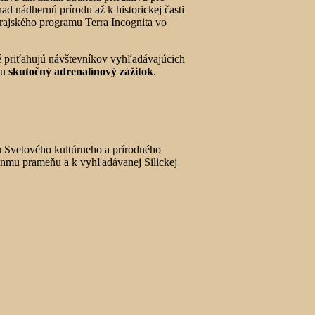
d nádhernú prírodu až k historickej časti
krajského programu Terra Incognita vo
ré priťahujú návštevníkov vyhľadávajúcich
lu
skutočný adrenalínový zážitok
.
u Svetového kultúrneho a prírodného
inmu prameňu a k vyhľadávanej Silickej