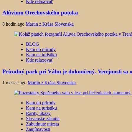
Kde relaxovať
Alúvium Orechovského potoka
8 hodín ago
Martin z Krása Slovenska
BLOG
Kam do prírody
Kam na turistiku
Kde relaxovať
Prírodný park pri Váhu je dokončený. Verejnosti sa o
1 mesiac ago
Martin z Krása Slovenska
Kam do prírody
Kam na turistiku
Rarity, úkazy
Slovenské zákutia
Zabudnuté miesta
Zaujímavosti