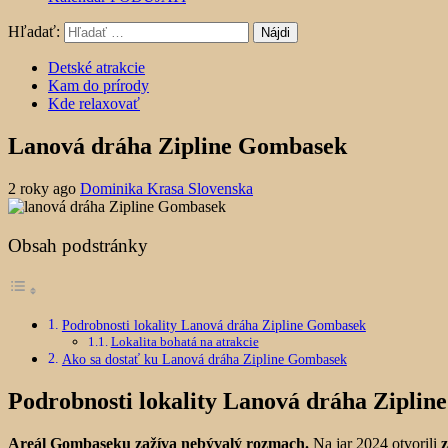
Hľadať:
Detské atrakcie
Kam do prírody
Kde relaxovať
Lanová dráha Zipline Gombasek
2 roky ago
Dominika Krasa Slovenska
Obsah podstránky
Podrobnosti lokality Lanová dráha Zipline Gombasek
Lokalita bohatá na atrakcie
Ako sa dostať ku Lanová dráha Zipline Gombasek
Podrobnosti lokality Lanová dráha Zipli
Areál Gombaseku zažíva nebývalý rozmach.
Na jar 2024 otvorili