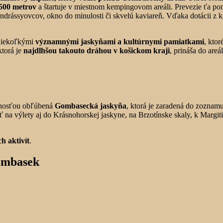
 500 metrov
a štartuje v miestnom kempingovom areáli. Prevezie ťa pona
Andrássyovcov, okno do minulosti či skvelú kaviareň. Vďaka dotácii z 
 niekoľkými
významnými jaskyňami a kultúrnymi pamiatkami
, kto
ktorá je
najdlhšou takouto dráhou v košickom kraji
, prináša do areá
ejnosťou obľúbená
Gombasecká jaskyňa
, ktorá je zaradená do zoznam
 výlety aj do Krásnohorskej jaskyne, na Brzotínske skaly, k Margit
h aktivít
.
Gombasek