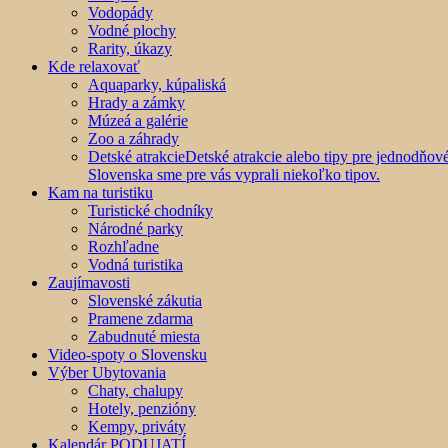
Vodopády
Vodné plochy
Rarity, úkazy
Kde relaxovať
Aquaparky, kúpaliská
Hrady a zámky
Múzeá a galérie
Zoo a záhrady
Detské atrakcie
Detské atrakcie alebo tipy pre jednodňo
Slovenska sme pre vás vyprali niekoľko tipov.
Kam na turistiku
Turistické chodníky
Národné parky
Rozhľadne
Vodná turistika
Zaujímavosti
Slovenské zákutia
Pramene zdarma
Zabudnuté miesta
Video-spoty o Slovensku
Výber Ubytovania
Chaty, chalupy
Hotely, penzióny
Kempy, priváty
Kalendár PODUJATÍ