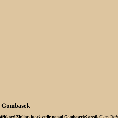
ne Gombasek
zážitkový Zipline, ktorý vedie ponad Gombasecký areál.
Okres Rožňa