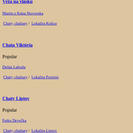
Veža na vlásku
Martin z Krása Slovenska
Chaty, chalupy
/
Lokalita Košice
Chata Viktória
Popular
Dušan Labuda
Chaty, chalupy
/
Lokalita Ponitrie
Chaty Liptov
Popular
Ferko Devečka
Chaty, chalupy
/
Lokalita Liptov