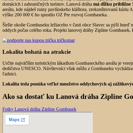
domácich i zahraničných turistov. Lanová dráha
má dĺžku približne
areálu, kde nájdeš ruiny pavlínskeho kláštora, zrekonštrovanú kúriu 
výške 200 000 € ho spustilo OZ Pre rozvoj Gombaseka.
Širšie okolie Gombaseku ležiaceho v časti obce Slavec sa pýši hneď
oddych počas celého roka. Projekt lanovej dráhy Zipline Gombasek, 
Lokalita bohatá na atrakcie
Určite najväčším turistickým lákadlom Gombaseckého areálu je ver
dedičstva UNESCO. Návštevníci však môžu z Gombaseku vychádzať na
ľadnici.
Lokalita teda ponúka veľké množstvo oddychových aj zážitkovýc
Ako sa dostať ku Lanová dráha Zipline 
Fotky Lanová dráha Zipline Gombasek