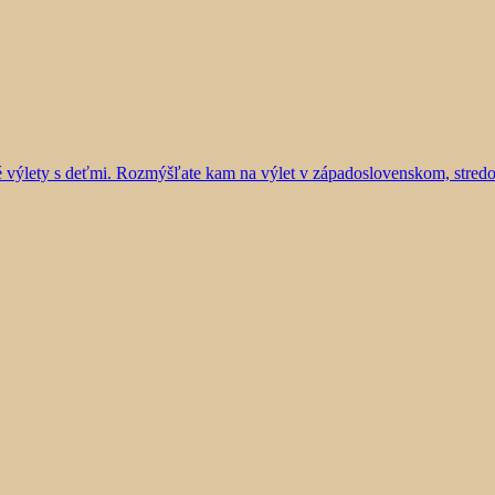
vé výlety s deťmi. Rozmýšľate kam na výlet v západoslovenskom, stre