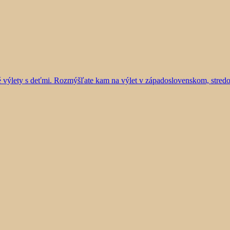
vé výlety s deťmi. Rozmýšľate kam na výlet v západoslovenskom, stre