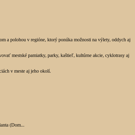
otom a polohou v regióne, ktorý ponúka možnosti na výlety, oddych aj
ovať mestské pamiatky, parky, kaštieľ, kultúrne akcie, cyklotrasy aj
iách v meste aj jeho okolí.
lanta (Dom...