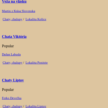
Veža na vlásku
Martin z Krása Slovenska
Chaty, chalupy
/
Lokalita Košice
Chata Viktória
Popular
Dušan Labuda
Chaty, chalupy
/
Lokalita Ponitrie
Chaty Liptov
Popular
Ferko Devečka
Chaty, chalupy
/
Lokalita Liptov