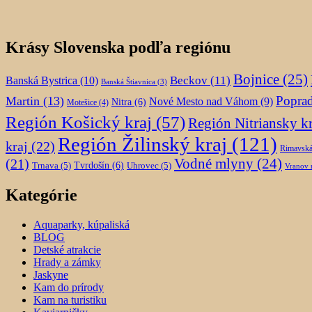
Krásy Slovenska podľa regiónu
Bojnice
(25)
Beckov
(11)
Banská Bystrica
(10)
Banská Štiavnica
(3)
Popra
Martin
(13)
Nové Mesto nad Váhom
(9)
Nitra
(6)
Motešice
(4)
Región Košický kraj
(57)
Región Nitriansky kr
Región Žilinský kraj
(121)
kraj
(22)
Rimavská
(21)
Vodné mlyny
(24)
Trnava
(5)
Tvrdošín
(6)
Uhrovec
(5)
Vranov 
Kategórie
Aquaparky, kúpaliská
BLOG
Detské atrakcie
Hrady a zámky
Jaskyne
Kam do prírody
Kam na turistiku