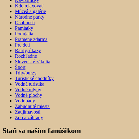
Kaviarničky
Kde relaxovať
Múzeá a galérie
Národné parky
Osobnosti
Pamiatky
Podujatia
Pramene zdarma
Pre deti
Rarity, úkazy
Rozhľadne
Slovenské zákutia
Šport
Trhy/burzy
Turistické chodníky
Vodná turistika
Vodné mlyny
Vodné plochy
Vodopády
Zabudnuté miesta
Zaujímavosti
Zoo a záhrady
Staň sa našim fanúšikom