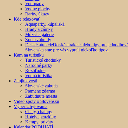
Vodopády
Vodné plochy
Rarity, úkazy
Kde relaxovať
Aquaparky, kúpaliská
Hrady a zámky
Múzeá a galérie
Zoo a záhrady
Detské atrakcie
Detské atrakcie alebo tipy pre jednodňo
Slovenska sme pre vás vyprali niekoľko tipov.
Kam na turistiku
Turistické chodníky
Národné parky
Rozhľadne
Vodná turistika
Zaujímavosti
Slovenské zákutia
Pramene zdarma
Zabudnuté miesta
Video-spoty o Slovensku
Výber Ubytovania
Chaty, chalupy
Hotely, penzióny
Kempy, priváty
Kalendár PODUJATÍ