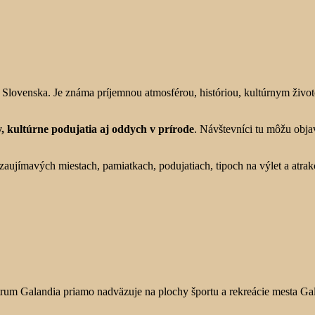
sti Slovenska. Je známa príjemnou atmosférou, históriou, kultúrnym živ
, kultúrne podujatia aj oddych v prírode
. Návštevníci tu môžu objav
zaujímavých miestach, pamiatkach, podujatiach, tipoch na výlet a atrakc
trum Galandia priamo nadväzuje na plochy športu a rekreácie mesta Ga