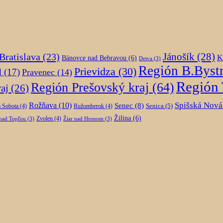
Jánošík
(28)
Bratislava
(23)
K
Bánovce nad Bebravou
(6)
Detva
(3)
Región B.Bystr
Prievidza
(30)
d
(17)
Pravenec
(14)
Región 
Región Prešovský kraj
(64)
aj
(26)
Spišská Nová
Rožňava
(10)
Senec
(8)
Senica
(5)
 Sobota
(4)
Ružomberok
(4)
Žilina
(6)
Zvolen
(4)
nad Topľou
(3)
Žiar nad Hronom
(3)