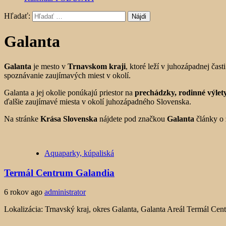
Hľadať:
Galanta
Galanta
je mesto v
Trnavskom kraji
, ktoré leží v juhozápadnej ča
spoznávanie zaujímavých miest v okolí.
Galanta a jej okolie ponúkajú priestor na
prechádzky, rodinné výlety
ďalšie zaujímavé miesta v okolí juhozápadného Slovenska.
Na stránke
Krása Slovenska
nájdete pod značkou
Galanta
články o 
Aquaparky, kúpaliská
Termál Centrum Galandia
6 rokov ago
administrator
Lokalizácia: Trnavský kraj, okres Galanta, Galanta Areál Termál Cen