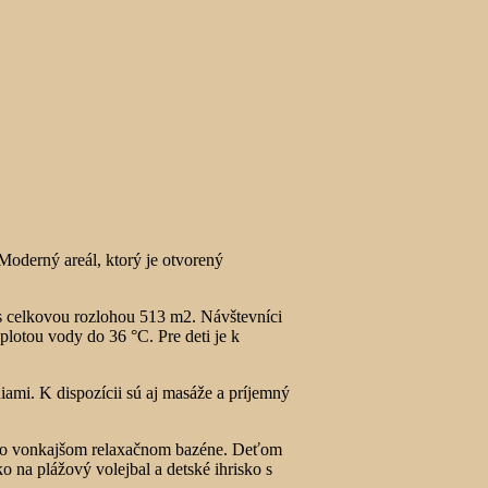
Moderný areál, ktorý je otvorený
s celkovou rozlohou 513 m2. Návštevníci
otou vody do 36 °C. Pre deti je k
iami. K dispozícii sú aj masáže a príjemný
ť vo vonkajšom relaxačnom bazéne. Deťom
o na plážový volejbal a detské ihrisko s