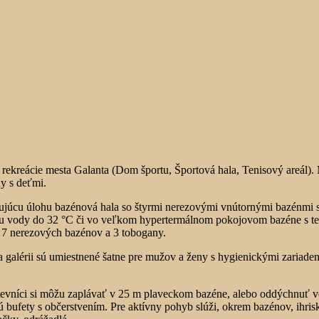
ekreácie mesta Galanta (Dom športu, Športová hala, Tenisový areál). 
ny s deťmi.
ujúcu úlohu bazénová hala so štyrmi nerezovými vnútornými bazénmi 
 vody do 32 °C či vo veľkom hypertermálnom pokojovom bazéne s tepl
je 7 nerezových bazénov a 3 tobogany.
 galérii sú umiestnené šatne pre mužov a ženy s hygienickými zariaden
ávštevníci si môžu zaplávať v 25 m plaveckom bazéne, alebo oddýchnu
sú bufety s občerstvením. Pre aktívny pohyb slúži, okrem bazénov, ihrisk