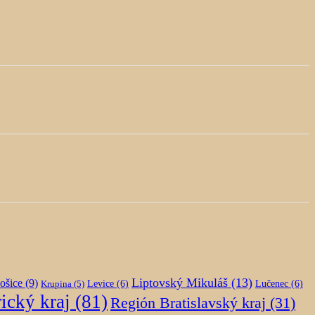
Liptovský Mikuláš
(13)
ošice
(9)
Krupina
(5)
Levice
(6)
Lučenec
(6)
ický kraj
(81)
Región Bratislavský kraj
(31)