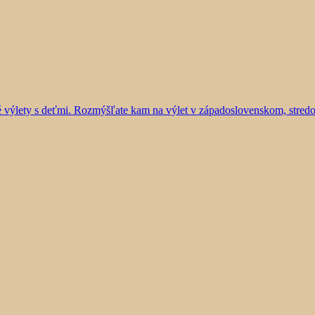
vé výlety s deťmi. Rozmýšľate kam na výlet v západoslovenskom, stre