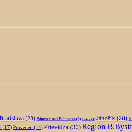
Jánošík
(28)
Bratislava
(23)
K
Bánovce nad Bebravou
(6)
Detva
(3)
Región B.Bystr
Prievidza
(30)
d
(17)
Pravenec
(14)