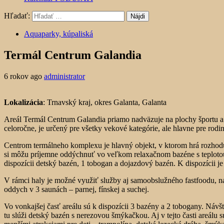
Hľadať:
Aquaparky, kúpaliská
Termál Centrum Galandia
6 rokov ago
administrator
Lokalizácia
: Trnavský kraj, okres Galanta, Galanta
Areál Termál Centrum Galandia priamo nadväzuje na plochy športu a r
celoročne, je určený pre všetky vekové kategórie, ale hlavne pre rodi
Centrom termálneho komplexu je hlavný objekt, v ktorom hrá rozhod
si môžu príjemne oddýchnuť vo veľkom relaxačnom bazéne s teplotou
dispozícii detský bazén, 1 tobogan a dojazdový bazén. K dispozícii 
V rámci haly je možné využiť služby aj samoobslužného fastfoodu, na
oddych v 3 saunách – parnej, fínskej a suchej.
Vo vonkajšej časť areálu sú k dispozícii 3 bazény a 2 tobogany. N
tu slúži detský bazén s nerezovou šmýkačkou. Aj v tejto časti areálu 