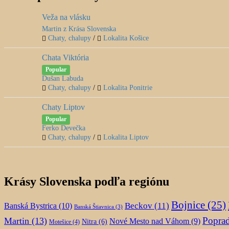
Veža na vlásku
Martin z Krása Slovenska
Chaty, chalupy
/
Lokalita Košice
Chata Viktória
Popular
Dušan Labuda
Chaty, chalupy
/
Lokalita Ponitrie
Chaty Liptov
Popular
Ferko Devečka
Chaty, chalupy
/
Lokalita Liptov
Krásy Slovenska podľa regiónu
Bojnice
(25)
Beckov
(11)
Banská Bystrica
(10)
Banská Štiavnica
(3)
Popra
Martin
(13)
Nové Mesto nad Váhom
(9)
Nitra
(6)
Motešice
(4)