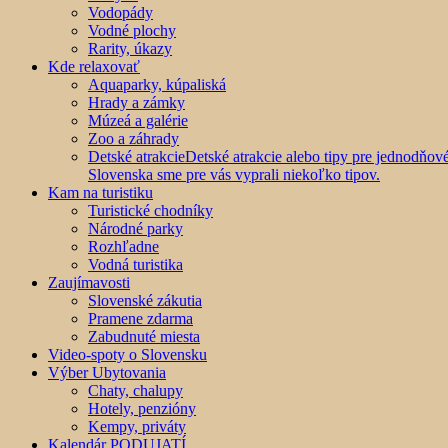
Vodopády
Vodné plochy
Rarity, úkazy
Kde relaxovať
Aquaparky, kúpaliská
Hrady a zámky
Múzeá a galérie
Zoo a záhrady
Detské atrakcie
Detské atrakcie alebo tipy pre jednodňo
Slovenska sme pre vás vyprali niekoľko tipov.
Kam na turistiku
Turistické chodníky
Národné parky
Rozhľadne
Vodná turistika
Zaujímavosti
Slovenské zákutia
Pramene zdarma
Zabudnuté miesta
Video-spoty o Slovensku
Výber Ubytovania
Chaty, chalupy
Hotely, penzióny
Kempy, priváty
Kalendár PODUJATÍ