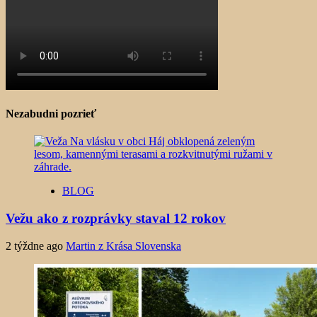
Nezabudni pozrieť
BLOG
Vežu ako z rozprávky staval 12 rokov
2 týždne ago
Martin z Krása Slovenska