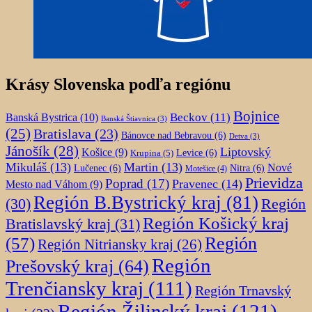
Krásy Slovenska podľa regiónu
Bojnice
Beckov
(11)
Banská Bystrica
(10)
Banská Štiavnica
(3)
(25)
Bratislava
(23)
Bánovce nad Bebravou
(6)
Detva
(3)
Jánošík
(28)
Liptovský
Košice
(9)
Krupina
(5)
Levice
(6)
Mikuláš
(13)
Martin
(13)
Nové
Lučenec
(6)
Nitra
(6)
Motešice
(4)
Prievidza
Poprad
(17)
Pravenec
(14)
Mesto nad Váhom
(9)
Región B.Bystrický kraj
(81)
Región
(30)
Región Košický kraj
Bratislavský kraj
(31)
Región
(57)
Región Nitriansky kraj
(26)
Región
Prešovský kraj
(64)
Trenčiansky kraj
(111)
Región Trnavský
Región Žilinský kraj
(121)