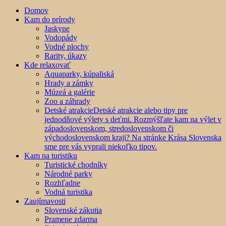
Domov
Kam do prírody
Jaskyne
Vodopády
Vodné plochy
Rarity, úkazy
Kde relaxovať
Aquaparky, kúpaliská
Hrady a zámky
Múzeá a galérie
Zoo a záhrady
Detské atrakcie
Detské atrakcie alebo tipy pre
jednodňové výlety s deťmi. Rozmýšľate kam na výlet v
západoslovenskom, stredoslovenskom či
východoslovenskom kraji? Na stránke Krása Slovenska
sme pre vás vyprali niekoľko tipov.
Kam na turistiku
Turistické chodníky
Národné parky
Rozhľadne
Vodná turistika
Zaujímavosti
Slovenské zákutia
Pramene zdarma