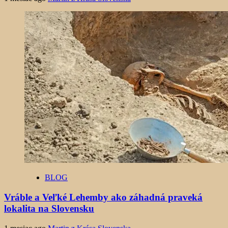
BLOG
Vráble a Veľké Lehemby ako záhadná praveká
lokalita na Slovensku