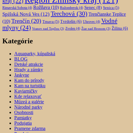
kraj
(22)
Rožňava
(10)
Senec
(8)
Senica
(5)
Rimavská Sobota
(4)
Ružomberok
(4)
Terchová
(30)
Spišská Nová Ves
(12)
Trenčianske Teplice
Trenčín
(20)
Vodné
(10)
Trnava
(5)
Tvrdošín
(6)
Uhrovec
(4)
mlyny
(24)
Žilina
(6)
Zvolen
(4)
Vranov nad Topľou
(3)
Žiar nad Hronom
(3)
Kategórie
Aquaparky, kúpaliská
BLOG
Detské atrakcie
Hrady a zámky
Jaskyne
Kam do prírody
Kam na turistiku
Kaviarničky
Kde relaxovať
Múzeá a galérie
Národné parky
Osobnosti
Pamiatky
Podujatia
Pramene zdarma