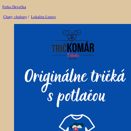
Ferko Devečka
Chaty, chalupy
/
Lokalita Liptov