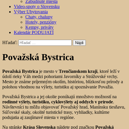
Zabudnuté miesta
Video-spoty o Slovensku
Výber Ubytovania
Chaty, chalupy
Hotely, penzióny
Kempy, priváty
Kalendár PODUJATÍ
Hľadať:
Považská Bystrica
Považská Bystrica
je mesto v
Trenčianskom kraji
, ktoré leží v
údolí rieky Váh medzi pohoriami Javorníky a Strážovské vrchy.
Mesto je známe príjemným okolím, históriou, blízkosťou prírody a
polohou vhodnou na výlety, turistiku aj spoznávanie Považia.
Považská Bystrica a jej okolie ponúkajú množstvo možností na
rodinné výlety, turistiku, cyklovýlety aj oddych v prírode
.
Návštevníci tu môžu objavovať Považský hrad, Manínsku tiesňavu,
Súľovské skaly, okolité turistické trasy, vyhliadky, kultúrne
podujatia aj zaujímavé miesta v regióne.
Na stránke
Krása Slovenska
nájdete pod značkou
Považská