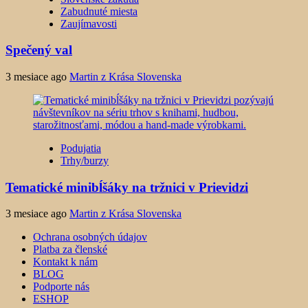
Zabudnuté miesta
Zaujímavosti
Spečený val
3 mesiace ago
Martin z Krása Slovenska
Podujatia
Trhy/burzy
Tematické minibĺšáky na tržnici v Prievidzi
3 mesiace ago
Martin z Krása Slovenska
Ochrana osobných údajov
Platba za členské
Kontakt k nám
BLOG
Podporte nás
ESHOP