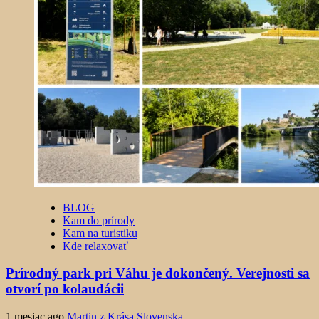
BLOG
Kam do prírody
Kam na turistiku
Kde relaxovať
Prírodný park pri Váhu je dokončený. Verejnosti sa
otvorí po kolaudácii
1 mesiac ago
Martin z Krása Slovenska