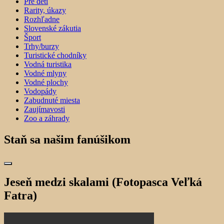
Pre deti
Rarity, úkazy
Rozhľadne
Slovenské zákutia
Šport
Trhy/burzy
Turistické chodníky
Vodná turistika
Vodné mlyny
Vodné plochy
Vodopády
Zabudnuté miesta
Zaujímavosti
Zoo a záhrady
Staň sa našim fanúšikom
Jeseň medzi skalami (Fotopasca Veľká
Fatra)