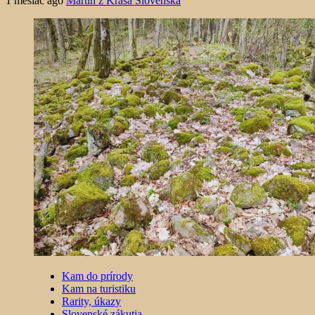
1 mesiac ago
Martin z Krása Slovenska
Kam do prírody
Kam na turistiku
Rarity, úkazy
Slovenské zákutia