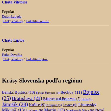
Chata Viktória
Popular
Dušan Labuda
Chaty, chalupy
/
Lokalita Ponitrie
Chaty Liptov
Popular
Ferko Devečka
Chaty, chalupy
/
Lokalita Liptov
Krásy Slovenska podľa regiónu
Bojnice
Beckov
(11)
Banská Bystrica
(10)
Banská Štiavnica
(3)
(25)
Bratislava
(23)
Bánovce nad Bebravou
(7)
Detva
(3)
Jánošík
(28)
Liptovský
Košice
(9)
Krupina
(5)
Levice
(6)
Mikuláš
(13)
Martin
(13)
Nové
Lučenec
(6)
Nitra
(6)
Motešice
(4)