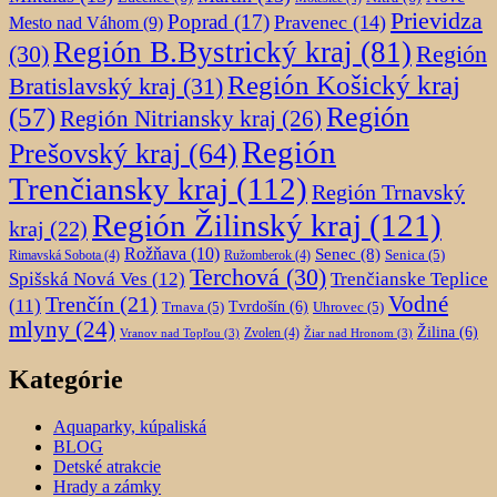
Prievidza
Poprad
(17)
Pravenec
(14)
Mesto nad Váhom
(9)
Región B.Bystrický kraj
(81)
Región
(30)
Región Košický kraj
Bratislavský kraj
(31)
Región
(57)
Región Nitriansky kraj
(26)
Región
Prešovský kraj
(64)
Trenčiansky kraj
(112)
Región Trnavský
Región Žilinský kraj
(121)
kraj
(22)
Rožňava
(10)
Senec
(8)
Senica
(5)
Rimavská Sobota
(4)
Ružomberok
(4)
Terchová
(30)
Spišská Nová Ves
(12)
Trenčianske Teplice
Trenčín
(21)
Vodné
(11)
Trnava
(5)
Tvrdošín
(6)
Uhrovec
(5)
mlyny
(24)
Žilina
(6)
Zvolen
(4)
Vranov nad Topľou
(3)
Žiar nad Hronom
(3)
Kategórie
Aquaparky, kúpaliská
BLOG
Detské atrakcie
Hrady a zámky