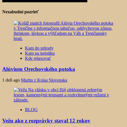
Nezabudni pozrieť
Kam do prírody
Kam na turistiku
Kde relaxovať
Alúvium Orechovského potoka
1 deň ago
Martin z Krása Slovenska
BLOG
Vežu ako z rozprávky staval 12 rokov