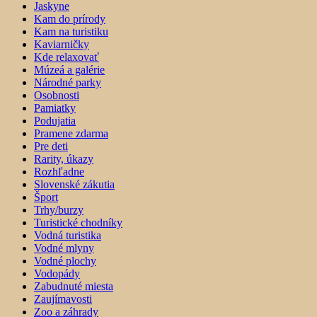
Jaskyne
Kam do prírody
Kam na turistiku
Kaviarničky
Kde relaxovať
Múzeá a galérie
Národné parky
Osobnosti
Pamiatky
Podujatia
Pramene zdarma
Pre deti
Rarity, úkazy
Rozhľadne
Slovenské zákutia
Šport
Trhy/burzy
Turistické chodníky
Vodná turistika
Vodné mlyny
Vodné plochy
Vodopády
Zabudnuté miesta
Zaujímavosti
Zoo a záhrady