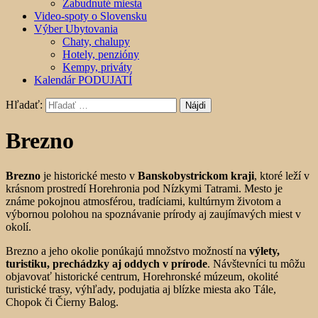
Zabudnuté miesta
Video-spoty o Slovensku
Výber Ubytovania
Chaty, chalupy
Hotely, penzióny
Kempy, priváty
Kalendár PODUJATÍ
Hľadať:
Brezno
Brezno
je historické mesto v
Banskobystrickom kraji
, ktoré leží v
krásnom prostredí Horehronia pod Nízkymi Tatrami. Mesto je
známe pokojnou atmosférou, tradíciami, kultúrnym životom a
výbornou polohou na spoznávanie prírody aj zaujímavých miest v
okolí.
Brezno a jeho okolie ponúkajú množstvo možností na
výlety,
turistiku, prechádzky aj oddych v prírode
. Návštevníci tu môžu
objavovať historické centrum, Horehronské múzeum, okolité
turistické trasy, výhľady, podujatia aj blízke miesta ako Tále,
Chopok či Čierny Balog.