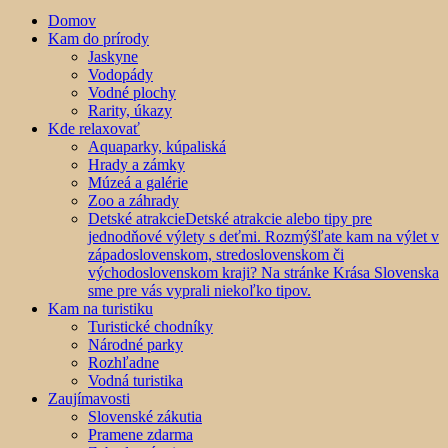
Domov
Kam do prírody
Jaskyne
Vodopády
Vodné plochy
Rarity, úkazy
Kde relaxovať
Aquaparky, kúpaliská
Hrady a zámky
Múzeá a galérie
Zoo a záhrady
Detské atrakcie
Detské atrakcie alebo tipy pre
jednodňové výlety s deťmi. Rozmýšľate kam na výlet v
západoslovenskom, stredoslovenskom či
východoslovenskom kraji? Na stránke Krása Slovenska
sme pre vás vyprali niekoľko tipov.
Kam na turistiku
Turistické chodníky
Národné parky
Rozhľadne
Vodná turistika
Zaujímavosti
Slovenské zákutia
Pramene zdarma