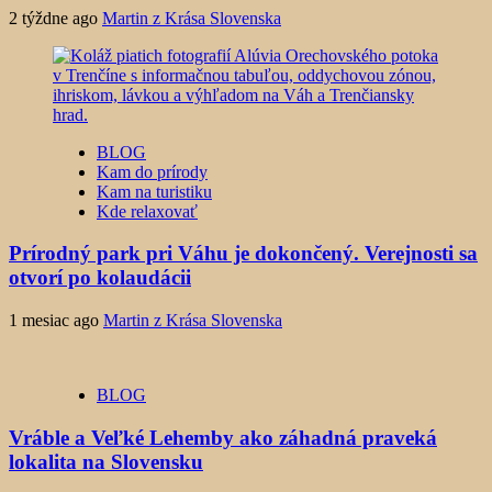
2 týždne ago
Martin z Krása Slovenska
BLOG
Kam do prírody
Kam na turistiku
Kde relaxovať
Prírodný park pri Váhu je dokončený. Verejnosti sa
otvorí po kolaudácii
1 mesiac ago
Martin z Krása Slovenska
BLOG
Vráble a Veľké Lehemby ako záhadná praveká
lokalita na Slovensku