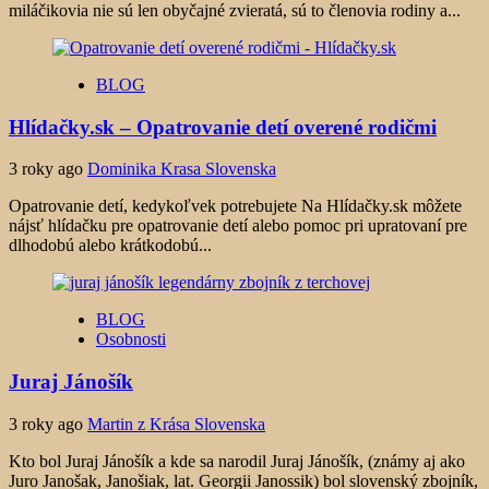
miláčikovia nie sú len obyčajné zvieratá, sú to členovia rodiny a...
BLOG
Hlídačky.sk – Opatrovanie detí overené rodičmi
3 roky ago
Dominika Krasa Slovenska
Opatrovanie detí, kedykoľvek potrebujete Na Hlídačky.sk môžete
nájsť hlídačku pre opatrovanie detí alebo pomoc pri upratovaní pre
dlhodobú alebo krátkodobú...
BLOG
Osobnosti
Juraj Jánošík
3 roky ago
Martin z Krása Slovenska
Kto bol Juraj Jánošík a kde sa narodil Juraj Jánošík, (známy aj ako
Juro Janošak, Janošiak, lat. Georgii Janossik) bol slovenský zbojník,