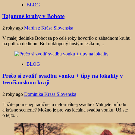
BLOG
Tajomné kruhy v Bobote
2 roky ago
Martin z Krása Slovenska
V malej dedinke Bobot sa po celé roky hovorilo o záhadnom kruhu
na poli za dedinou. Bol obklopený hustým lesíkom,...
BLOG
Prečo si zvoliť svadbu vonku + tipy na lokality v
trenčianskom kraji
2 roky ago
Dominika Krasa Slovenska
Túžite po menej tradičnej a neformálnej svadbe? Milujete prírodu
a krásne scenérie? Možno je pre vás ideálna svadba vonku. Už ste
o tejto...