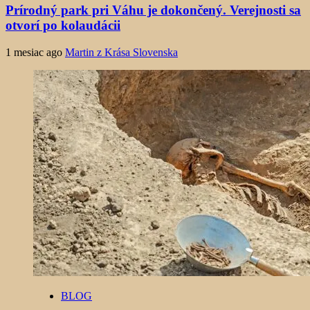
Prírodný park pri Váhu je dokončený. Verejnosti sa
otvorí po kolaudácii
1 mesiac ago
Martin z Krása Slovenska
BLOG