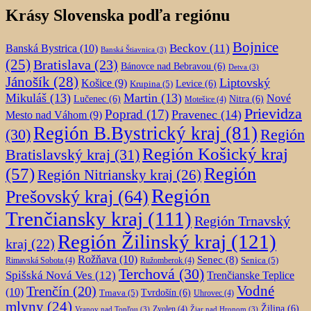
Krásy Slovenska podľa regiónu
Bojnice
Beckov
(11)
Banská Bystrica
(10)
Banská Štiavnica
(3)
(25)
Bratislava
(23)
Bánovce nad Bebravou
(6)
Detva
(3)
Jánošík
(28)
Liptovský
Košice
(9)
Krupina
(5)
Levice
(6)
Mikuláš
(13)
Martin
(13)
Nové
Lučenec
(6)
Nitra
(6)
Motešice
(4)
Prievidza
Poprad
(17)
Pravenec
(14)
Mesto nad Váhom
(9)
Región B.Bystrický kraj
(81)
Región
(30)
Región Košický kraj
Bratislavský kraj
(31)
Región
(57)
Región Nitriansky kraj
(26)
Región
Prešovský kraj
(64)
Trenčiansky kraj
(111)
Región Trnavský
Región Žilinský kraj
(121)
kraj
(22)
Rožňava
(10)
Senec
(8)
Senica
(5)
Rimavská Sobota
(4)
Ružomberok
(4)
Terchová
(30)
Spišská Nová Ves
(12)
Trenčianske Teplice
Trenčín
(20)
Vodné
(10)
Trnava
(5)
Tvrdošín
(6)
Uhrovec
(4)
mlyny
(24)
Žilina
(6)
Zvolen
(4)
Vranov nad Topľou
(3)
Žiar nad Hronom
(3)