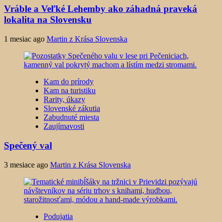
Vráble a Veľké Lehemby ako záhadná praveká
lokalita na Slovensku
1 mesiac ago
Martin z Krása Slovenska
Kam do prírody
Kam na turistiku
Rarity, úkazy
Slovenské zákutia
Zabudnuté miesta
Zaujímavosti
Spečený val
3 mesiace ago
Martin z Krása Slovenska
Podujatia