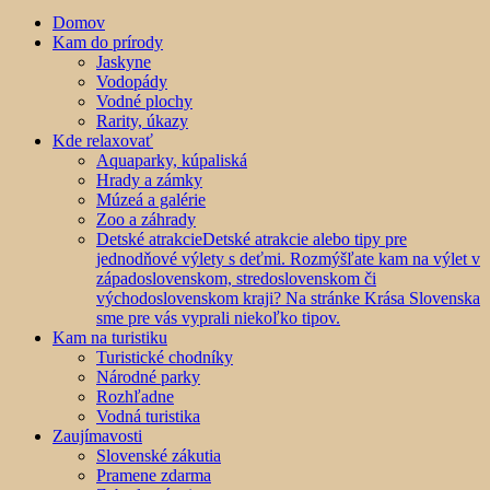
Domov
Kam do prírody
Jaskyne
Vodopády
Vodné plochy
Rarity, úkazy
Kde relaxovať
Aquaparky, kúpaliská
Hrady a zámky
Múzeá a galérie
Zoo a záhrady
Detské atrakcie
Detské atrakcie alebo tipy pre
jednodňové výlety s deťmi. Rozmýšľate kam na výlet v
západoslovenskom, stredoslovenskom či
východoslovenskom kraji? Na stránke Krása Slovenska
sme pre vás vyprali niekoľko tipov.
Kam na turistiku
Turistické chodníky
Národné parky
Rozhľadne
Vodná turistika
Zaujímavosti
Slovenské zákutia
Pramene zdarma