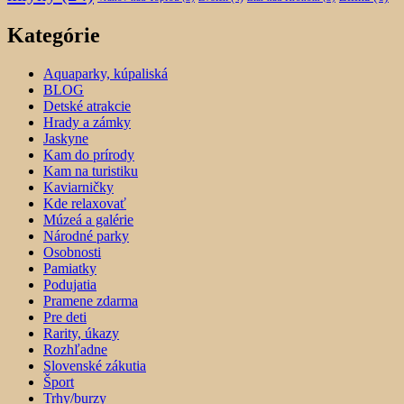
Kategórie
Aquaparky, kúpaliská
BLOG
Detské atrakcie
Hrady a zámky
Jaskyne
Kam do prírody
Kam na turistiku
Kaviarničky
Kde relaxovať
Múzeá a galérie
Národné parky
Osobnosti
Pamiatky
Podujatia
Pramene zdarma
Pre deti
Rarity, úkazy
Rozhľadne
Slovenské zákutia
Šport
Trhy/burzy