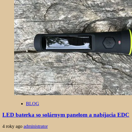
BLOG
LED baterka so solárnym panelom a nabíjacia EDC
4 roky ago
administrator