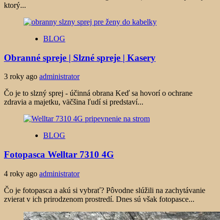
ktorý...
BLOG
Obranné spreje | Slzné spreje | Kasery
3 roky ago
administrator
Čo je to slzný sprej - účinná obrana Keď sa hovorí o ochrane
zdravia a majetku, väčšina ľudí si predstaví...
BLOG
Fotopasca Welltar 7310 4G
4 roky ago
administrator
Čo je fotopasca a akú si vybrať? Pôvodne slúžili na zachytávanie
zvierat v ich prirodzenom prostredí. Dnes sú však fotopasce...