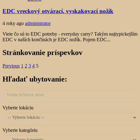
EDC vreckový otvárací, vyskakovací nožík
4 roky ago
administrator
Viete čo sú to EDC potreby - everyday carry? Takým najtypickejším
EDC v naších končinách je EDC nožík. Pojem EDC...
Stránkovanie príspevkov
Previous
1
2
3
4
5
Hľadať ubytovanie:
Vyberte lokáciu
Vyberte kategóriu