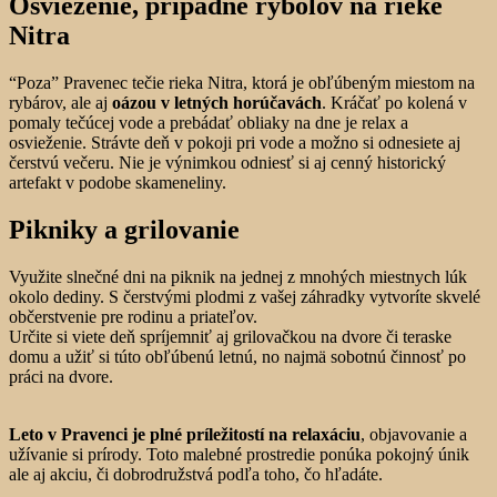
Osvieženie, prípadne rybolov na rieke
Nitra
“Poza” Pravenec tečie rieka Nitra, ktorá je obľúbeným miestom na
rybárov, ale aj
oázou v letných horúčavách
. Kráčať po kolená v
pomaly tečúcej vode a prebádať obliaky na dne je relax a
osvieženie. Strávte deň v pokoji pri vode a možno si odnesiete aj
čerstvú večeru. Nie je výnimkou odniesť si aj cenný historický
artefakt v podobe skameneliny.
Pikniky a grilovanie
Využite slnečné dni na piknik na jednej z mnohých miestnych lúk
okolo dediny. S čerstvými plodmi z vašej záhradky vytvoríte skvelé
občerstvenie pre rodinu a priateľov.
Určite si viete deň spríjemniť aj grilovačkou na dvore či teraske
domu a užiť si túto obľúbenú letnú, no najmä sobotnú činnosť po
práci na dvore.
Leto v Pravenci je plné príležitostí na relaxáciu
, objavovanie a
užívanie si prírody. Toto malebné prostredie ponúka pokojný únik
ale aj akciu, či dobrodružstvá podľa toho, čo hľadáte.