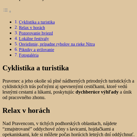
Cyklistika a turistika
Relax v horách
Pozorovanie hviezd
Lokálne festivaly
Osvieženie, prípadne rybolov na rieke Nitra
Pikniky a grilovanie
Fotogaléria
Cyklistika a turistika
Pravenec a jeho okolie sú plné nádherných prirodných turistických a
cyklistických trás poľnými aj spevnenými cestičkami, ktoré vedú
lesnými cestami a lúkami, poskytujúc
dychberúce výhľady
a únik
od pracovného zhonu.
Relax v horách
Nad Pravencom, v tichých podhorských oblastiach, nájdete
“zmajstrované” oddychové zóny s lavicami, hojdačkami a
opekaniskami, kde si môžete počas horúcich letných dní oddýchnuť.