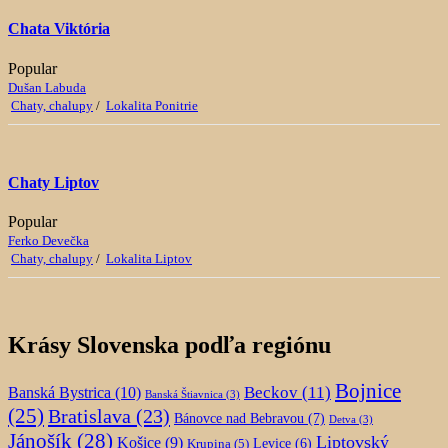
Chata Viktória
Popular
Dušan Labuda
Chaty, chalupy
/
Lokalita Ponitrie
Chaty Liptov
Popular
Ferko Devečka
Chaty, chalupy
/
Lokalita Liptov
Krásy Slovenska podľa regiónu
Bojnice
Beckov
(11)
Banská Bystrica
(10)
Banská Štiavnica
(3)
(25)
Bratislava
(23)
Bánovce nad Bebravou
(7)
Detva
(3)
Jánošík
(28)
Liptovský
Košice
(9)
Krupina
(5)
Levice
(6)