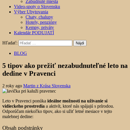
Zabudnuté miesta
Video-spoty o Slovensku
Výber Ubytovania
Chaty, chalupy
Hotely, penzióny
Kempy, priváty
Kalendár PODUJATÍ
Hľadať:
BLOG
5 tipov ako prežiť nezabudnuteľné leto na
dedine v Pravenci
2 roky ago
Martin z Krása Slovenska
Leto v Pravenci ponúka
ideálne možnosti na užívanie si
vidieckeho prostredia
a aktivít, ktoré nás spájajú s prírodou.
Odporúčam niekoľko tipov, ako si užiť letné mesiace v tejto
malebnej dedine:
Obsah podstránky