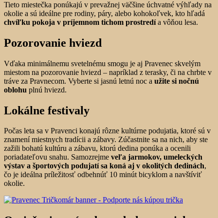
Tieto miestečka ponúkajú v prevažnej väčšine úchvatné výhľady na
okolie a sú ideálne pre rodiny, páry, alebo kohokoľvek, kto hľadá
chvíľku pokoja v príjemnom tichom prostredí
a vôňou lesa.
Pozorovanie hviezd
Vďaka minimálnemu svetelnému smogu je aj Pravenec skvelým
miestom na pozorovanie hviezd – napríklad z terasky, či na chrbte v
tráve za Pravnecom. Vyberte si jasnú letnú noc a
užite si nočnú
oblohu
plnú hviezd.
Lokálne festivaly
Počas leta sa v Pravenci konajú rôzne kultúrne podujatia, ktoré sú v
znamení miestnych tradícii a zábavy. Zúčastnite sa na nich, aby ste
zažili bohatú kultúru a zábavu, ktorú dedina ponúka a ocenili
poriadateľovu snahu. Samozrejme
veľa jarmokov, umeleckých
výstav a športových podujatí sa koná aj v okolitých dedinách
,
čo je ideálna príležitosť odbehnúť 10 minút bicyklom a navštíviť
okolie.