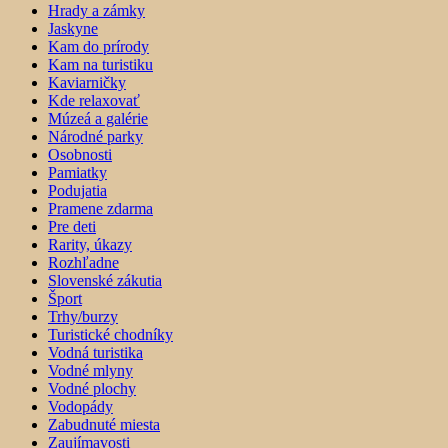
Hrady a zámky
Jaskyne
Kam do prírody
Kam na turistiku
Kaviarničky
Kde relaxovať
Múzeá a galérie
Národné parky
Osobnosti
Pamiatky
Podujatia
Pramene zdarma
Pre deti
Rarity, úkazy
Rozhľadne
Slovenské zákutia
Šport
Trhy/burzy
Turistické chodníky
Vodná turistika
Vodné mlyny
Vodné plochy
Vodopády
Zabudnuté miesta
Zaujímavosti