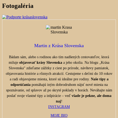
Fotogaléria
Martin z Krása Slovenska
Bádam sám, alebo s rodinou ako tím nadšených cestovateľov, ktorá
miluje
objavovať krásy Slovenska
a jeho okolia. Na blogu „Krása
Slovenska“ zdieľame zážitky z ciest po prírode, návštevy pamiatok,
objavovania histórie a rôznych atrakcií. Cestujeme s deťmi do 10 rokov
a radi objavujeme miesta, ktoré sú ideálne pre rodiny.
Naše tipy a
odporúčania
pomáhajú iným dobrodruhom nájsť nové miesta na
spoznávanie, od splavov až po skryté poklady v horách. Neváhajte nám
poslať svoje vlastné tipy a inšpirácie – veď
všade je pekne, ale doma
naj
!
INSTAGRAM
MOJE BIO