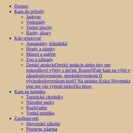
Domov
Kam do prírody
Jaskyne
Vodopády
Vodné plochy
Rarity, úkazy
Kde relaxovať
Aquaparky, kúpaliská
Hrady a zámky
Múzeá a galérie
Zoo a záhrady
Detské atrakcie
Detské atrakcie alebo tipy pre
jednodňové výlety s deťmi. Rozmýšľate kam na výlet v
západoslovenskom, stredoslovenskom či
východoslovenskom kraji? Na stránke Krása Slovenska
sme pre vás vyprali niekoľko tipov.
Kam na turistiku
Turistické chodníky
Národné parky
Rozhľadne
Vodná turistika
Zaujímavosti
Slovenské zákutia
Pramene zdarma