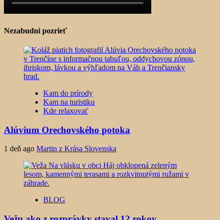
Nezabudni pozrieť
Kam do prírody
Kam na turistiku
Kde relaxovať
Alúvium Orechovského potoka
1 deň ago
Martin z Krása Slovenska
BLOG
Vežu ako z rozprávky staval 12 rokov