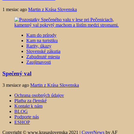
1 mesiac ago
Martin z Krása Slovenska
Kam do prírody
Kam na turistiku
Rarity, úkazy
Slovenské zákutia
Zabudnuté miesta
Zaujímavosti
Spečený val
3 mesiace ago
Martin z Krása Slovenska
Ochrana osobných údajov
Platba za členské
Kontakt k nám
BLOG
Podporte nás
ESHOP
Copyright © www.krasaslovenska 2021
|
CoverNews
by AF