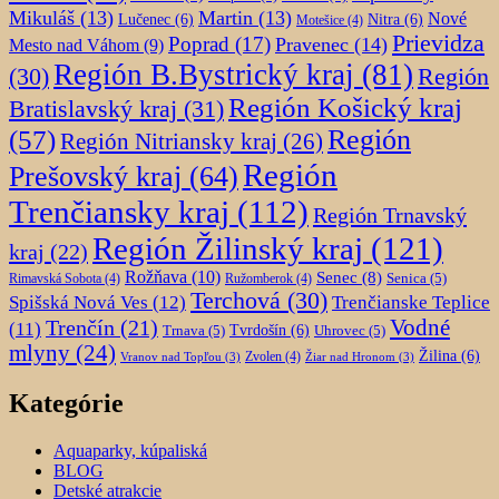
Mikuláš
(13)
Martin
(13)
Nové
Lučenec
(6)
Nitra
(6)
Motešice
(4)
Prievidza
Poprad
(17)
Pravenec
(14)
Mesto nad Váhom
(9)
Región B.Bystrický kraj
(81)
Región
(30)
Región Košický kraj
Bratislavský kraj
(31)
Región
(57)
Región Nitriansky kraj
(26)
Región
Prešovský kraj
(64)
Trenčiansky kraj
(112)
Región Trnavský
Región Žilinský kraj
(121)
kraj
(22)
Rožňava
(10)
Senec
(8)
Senica
(5)
Rimavská Sobota
(4)
Ružomberok
(4)
Terchová
(30)
Spišská Nová Ves
(12)
Trenčianske Teplice
Trenčín
(21)
Vodné
(11)
Trnava
(5)
Tvrdošín
(6)
Uhrovec
(5)
mlyny
(24)
Žilina
(6)
Zvolen
(4)
Vranov nad Topľou
(3)
Žiar nad Hronom
(3)
Kategórie
Aquaparky, kúpaliská
BLOG
Detské atrakcie