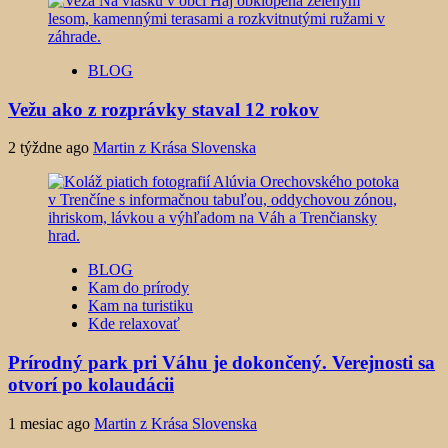
BLOG
Vežu ako z rozprávky staval 12 rokov
2 týždne ago
Martin z Krása Slovenska
BLOG
Kam do prírody
Kam na turistiku
Kde relaxovať
Prírodný park pri Váhu je dokončený. Verejnosti sa
otvorí po kolaudácii
1 mesiac ago
Martin z Krása Slovenska