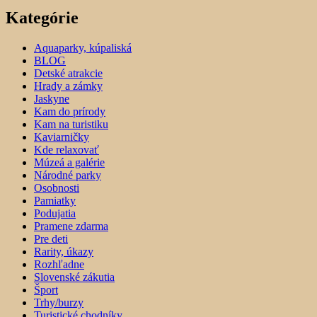
Kategórie
Aquaparky, kúpaliská
BLOG
Detské atrakcie
Hrady a zámky
Jaskyne
Kam do prírody
Kam na turistiku
Kaviarničky
Kde relaxovať
Múzeá a galérie
Národné parky
Osobnosti
Pamiatky
Podujatia
Pramene zdarma
Pre deti
Rarity, úkazy
Rozhľadne
Slovenské zákutia
Šport
Trhy/burzy
Turistické chodníky