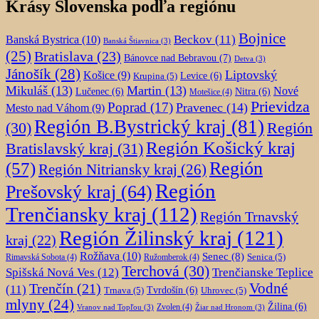
Krásy Slovenska podľa regiónu
Bojnice
Beckov
(11)
Banská Bystrica
(10)
Banská Štiavnica
(3)
(25)
Bratislava
(23)
Bánovce nad Bebravou
(7)
Detva
(3)
Jánošík
(28)
Liptovský
Košice
(9)
Krupina
(5)
Levice
(6)
Mikuláš
(13)
Martin
(13)
Nové
Lučenec
(6)
Nitra
(6)
Motešice
(4)
Prievidza
Poprad
(17)
Pravenec
(14)
Mesto nad Váhom
(9)
Región B.Bystrický kraj
(81)
Región
(30)
Región Košický kraj
Bratislavský kraj
(31)
Región
(57)
Región Nitriansky kraj
(26)
Región
Prešovský kraj
(64)
Trenčiansky kraj
(112)
Región Trnavský
Región Žilinský kraj
(121)
kraj
(22)
Rožňava
(10)
Senec
(8)
Senica
(5)
Rimavská Sobota
(4)
Ružomberok
(4)
Terchová
(30)
Spišská Nová Ves
(12)
Trenčianske Teplice
Trenčín
(21)
Vodné
(11)
Trnava
(5)
Tvrdošín
(6)
Uhrovec
(5)
mlyny
(24)
Žilina
(6)
Zvolen
(4)
Vranov nad Topľou
(3)
Žiar nad Hronom
(3)