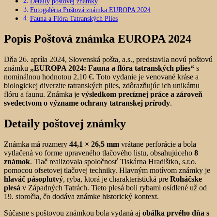
Detaily poštovej známky
Fotogaléria Poštová známka EUROPA 2024
Fauna a Flóra Tatranských Plies
Popis Poštová známka EUROPA 2024
Dňa 26. apríla 2024, Slovenská pošta, a.s., predstavila novú poštovú
známku
„EUROPA 2024: Fauna a flóra tatranských plies“
s
nominálnou hodnotou 2,10 €. Toto vydanie je venované kráse a
biologickej diverzite tatranských plies, zdôrazňujúc ich unikátnu
flóru a faunu. Známka je
výsledkom precíznej práce a zároveň
svedectvom o význame ochrany tatranskej prírody
.
Detaily poštovej známky
Známka má rozmery
44,1 × 26,5 mm
vrátane perforácie a bola
vytlačená vo forme upraveného tlačového listu, obsahujúceho
8
známok
. Tlač realizovala spoločnosť Tiskárna Hradištko, s.r.o.
pomocou ofsetovej tlačovej techniky. Hlavným motívom známky je
hlaváč pásoplutvý
, ryba, ktorá je charakteristická pre
Roháčske
plesá
v Západných Tatrách. Tieto plesá boli rybami osídlené už od
19. storočia, čo dodáva známke historický kontext.
Súčasne s poštovou známkou bola vydaná aj
obálka prvého dňa s