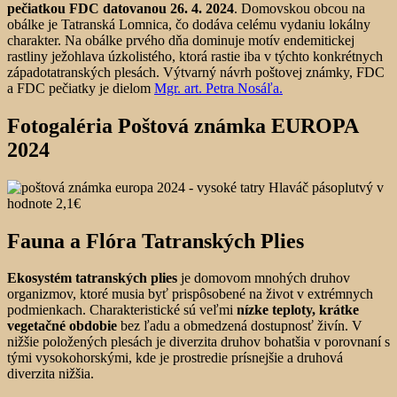
pečiatkou FDC datovanou 26. 4. 2024
. Domovskou obcou na
obálke je Tatranská Lomnica, čo dodáva celému vydaniu lokálny
charakter. Na obálke prvého dňa dominuje motív endemitickej
rastliny ježohlava úzkolistého, ktorá rastie iba v týchto konkrétnych
západotatranských plesách. Výtvarný návrh poštovej známky, FDC
a FDC pečiatky je dielom
Mgr. art. Petra Nosáľa.
Fotogaléria Poštová známka EUROPA
2024
Fauna a Flóra Tatranských Plies
Ekosystém tatranských plies
je domovom mnohých druhov
organizmov, ktoré musia byť prispôsobené na život v extrémnych
podmienkach. Charakteristické sú veľmi
nízke teploty, krátke
vegetačné obdobie
bez ľadu a obmedzená dostupnosť živín. V
nižšie položených plesách je diverzita druhov bohatšia v porovnaní s
tými vysokohorskými, kde je prostredie prísnejšie a druhová
diverzita nižšia.