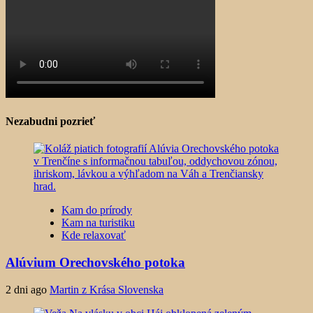
Nezabudni pozrieť
Kam do prírody
Kam na turistiku
Kde relaxovať
Alúvium Orechovského potoka
2 dni ago
Martin z Krása Slovenska