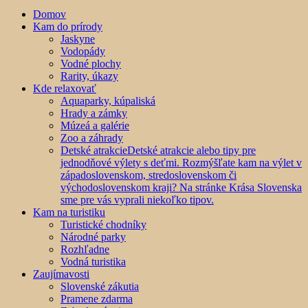
Domov
Kam do prírody
Jaskyne
Vodopády
Vodné plochy
Rarity, úkazy
Kde relaxovať
Aquaparky, kúpaliská
Hrady a zámky
Múzeá a galérie
Zoo a záhrady
Detské atrakcie
Detské atrakcie alebo tipy pre
jednodňové výlety s deťmi. Rozmýšľate kam na výlet v
západoslovenskom, stredoslovenskom či
východoslovenskom kraji? Na stránke Krása Slovenska
sme pre vás vyprali niekoľko tipov.
Kam na turistiku
Turistické chodníky
Národné parky
Rozhľadne
Vodná turistika
Zaujímavosti
Slovenské zákutia
Pramene zdarma