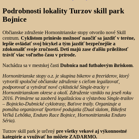
Podrobnosti lokality Turzov skill park
Bojnice
Občianske združenie Hornonitrianske stopy otvorilo nové Skill
centrum
.
Cyklistom prinieslo možnosť naučiť sa jazdiť v teréne,
lepšie ovládať svoj bicykel a tým jazdiť bezpečnejšie a
zdokonaliť svoje zručnosti. Deti majú zase ďalšiu príležitosť
tráviť viac voľného času v prírode.
Nachádza sa v mestskej časti
Dubnica nad futbalovým ihriskom
.
Hornonitrianske stopy o.z. je skupina bikerov a freeriderov, ktorý
vytvorili spoločné občianske združenie s cieľom legalizovať,
podporovať a vytvárať nové cyklistické Single-tracky v
Hornonitrianskom okrese a okolí. Združenie vzniklo na jeseň roku
2016. Primárne sa zaoberá legalizáciou a výstavbou Single-trailov
– Bojnicko-Dubnické cyklotrasy, Baťove traily. Organizuje a
pomáha organizovať športové podujatia (Dual slalom, Bikefest
Veľká Lehôtka, Enduro Race Bojnice, Hornonitrianska Enduro
Séria).
Turzov skill park je určený
pre všetky vekové aj výkonnostné
kategórie a využívať ho môžete ZADARMO.