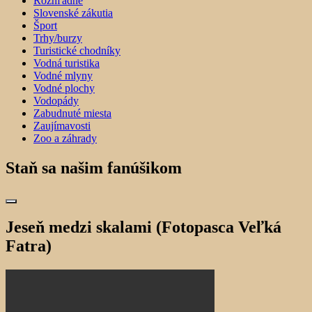
Rozhľadne
Slovenské zákutia
Šport
Trhy/burzy
Turistické chodníky
Vodná turistika
Vodné mlyny
Vodné plochy
Vodopády
Zabudnuté miesta
Zaujímavosti
Zoo a záhrady
Staň sa našim fanúšikom
Jeseň medzi skalami (Fotopasca Veľká
Fatra)