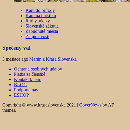
Kam do prírody
Kam na turistiku
Rarity, úkazy
Slovenské zákutia
Zabudnuté miesta
Zaujímavosti
Spečený val
3 mesiace ago
Martin z Krása Slovenska
Ochrana osobných údajov
Platba za členské
Kontakt k nám
BLOG
Podporte nás
ESHOP
Copyright © www.krasaslovenska 2021
|
CoverNews
by AF
themes.