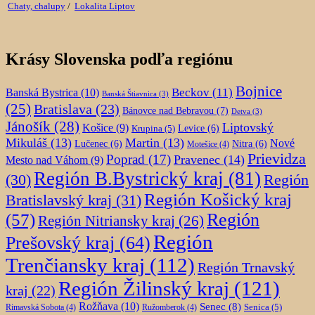
Chaty, chalupy
/
Lokalita Liptov
Krásy Slovenska podľa regiónu
Bojnice
Beckov
(11)
Banská Bystrica
(10)
Banská Štiavnica
(3)
(25)
Bratislava
(23)
Bánovce nad Bebravou
(7)
Detva
(3)
Jánošík
(28)
Liptovský
Košice
(9)
Krupina
(5)
Levice
(6)
Mikuláš
(13)
Martin
(13)
Nové
Lučenec
(6)
Nitra
(6)
Motešice
(4)
Prievidza
Poprad
(17)
Pravenec
(14)
Mesto nad Váhom
(9)
Región B.Bystrický kraj
(81)
Región
(30)
Región Košický kraj
Bratislavský kraj
(31)
Región
(57)
Región Nitriansky kraj
(26)
Región
Prešovský kraj
(64)
Trenčiansky kraj
(112)
Región Trnavský
Región Žilinský kraj
(121)
kraj
(22)
Rožňava
(10)
Senec
(8)
Senica
(5)
Rimavská Sobota
(4)
Ružomberok
(4)