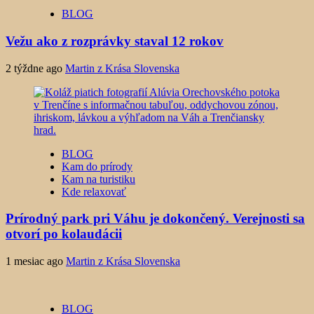
BLOG
Vežu ako z rozprávky staval 12 rokov
2 týždne ago
Martin z Krása Slovenska
BLOG
Kam do prírody
Kam na turistiku
Kde relaxovať
Prírodný park pri Váhu je dokončený. Verejnosti sa
otvorí po kolaudácii
1 mesiac ago
Martin z Krása Slovenska
BLOG