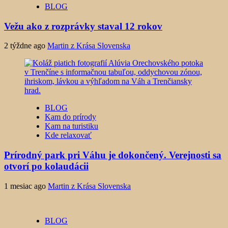
BLOG
Vežu ako z rozprávky staval 12 rokov
2 týždne ago
Martin z Krása Slovenska
BLOG
Kam do prírody
Kam na turistiku
Kde relaxovať
Prírodný park pri Váhu je dokončený. Verejnosti sa
otvorí po kolaudácii
1 mesiac ago
Martin z Krása Slovenska
BLOG