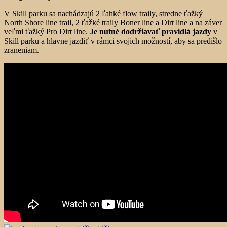
V Skill parku sa nachádzajú 2 ľahké flow traily, stredne ťažký
North Shore line trail, 2 ťažké traily Boner line a Dirt line a na záver
veľmi ťažký Pro Dirt line.
Je nutné dodržiavať pravidlá jazdy
v
Skill parku a hlavne jazdiť v rámci svojich možností, aby sa predišlo
zraneniam.