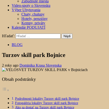
Zabudnuté miesta
Video-spoty o Slovensku
Výber Ubytovania
Chaty, chalupy
Hotely, penzióny
Kempy, priváty
Kalendár PODUJATÍ
Hľadať:
BLOG
Turzov skill park Bojnice
2 roky ago
Dominika Krasa Slovenska
Obsah podstránky
Podrobnosti lokality Turzov skill park Bojnice
Fotogaléria lokality Turzov skill park Bojnice
Ako sa dostať na Turzov skill park Bojnice