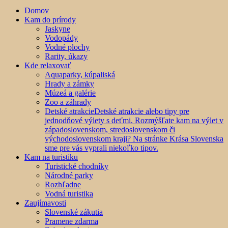
Domov
Kam do prírody
Jaskyne
Vodopády
Vodné plochy
Rarity, úkazy
Kde relaxovať
Aquaparky, kúpaliská
Hrady a zámky
Múzeá a galérie
Zoo a záhrady
Detské atrakcie
Detské atrakcie alebo tipy pre
jednodňové výlety s deťmi. Rozmýšľate kam na výlet v
západoslovenskom, stredoslovenskom či
východoslovenskom kraji? Na stránke Krása Slovenska
sme pre vás vyprali niekoľko tipov.
Kam na turistiku
Turistické chodníky
Národné parky
Rozhľadne
Vodná turistika
Zaujímavosti
Slovenské zákutia
Pramene zdarma