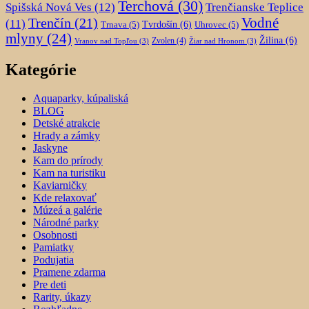
Terchová
(30)
Spišská Nová Ves
(12)
Trenčianske Teplice
Trenčín
(21)
Vodné
(11)
Trnava
(5)
Tvrdošín
(6)
Uhrovec
(5)
mlyny
(24)
Žilina
(6)
Zvolen
(4)
Vranov nad Topľou
(3)
Žiar nad Hronom
(3)
Kategórie
Aquaparky, kúpaliská
BLOG
Detské atrakcie
Hrady a zámky
Jaskyne
Kam do prírody
Kam na turistiku
Kaviarničky
Kde relaxovať
Múzeá a galérie
Národné parky
Osobnosti
Pamiatky
Podujatia
Pramene zdarma
Pre deti
Rarity, úkazy