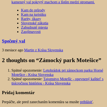
Kam do prírody
Kam na turistiku
Rarity, úkazy
Slovenské zákutia
Zabudnuté miesta
Zaujímavosti
Spečený val
3 mesiace ago
Martin z Krása Slovenska
2 thoughts on “
Zámocký park Motešice
”
Spätné upozornenie:
Letohrádok pri zámockom parku Horné
Motešice - Krása Slovenska
Spätné upozornenie:
Tajomstvo Motešíc - opevnený kaštieľ s
tisícročnou históriou - Krása Slovenska
Pridaj komentár
Prepáčte, ale pred zanechaním komentára sa musíte
prihlásiť
.