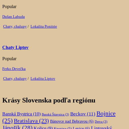
Popular
Dušan Labuda
Chaty, chalupy
/
Lokalita Ponitrie
Chaty Liptov
Popular
Ferko Devečka
Chaty, chalupy
/
Lokalita Liptov
Krásy Slovenska podľa regiónu
Bojnice
Beckov
(11)
Banská Bystrica
(10)
Banská Štiavnica
(3)
(25)
Bratislava
(23)
Bánovce nad Bebravou
(6)
Detva
(3)
Jánošík
(28)
Liptovský
Košice
(9)
Krupina
(5)
Levice
(6)