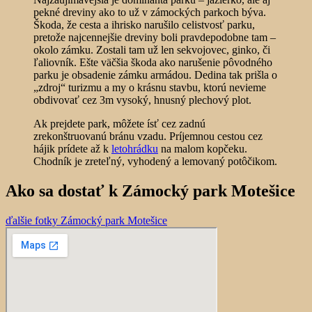
pekné dreviny ako to už v zámockých parkoch býva.
Škoda, že cesta a ihrisko narušilo celistvosť parku,
pretože najcennejšie dreviny boli pravdepodobne tam –
okolo zámku. Zostali tam už len sekvojovec, ginko, či
ľaliovník. Ešte väčšia škoda ako narušenie pôvodného
parku je obsadenie zámku armádou. Dedina tak prišla o
„zdroj“ turizmu a my o krásnu stavbu, ktorú nevieme
obdivovať cez 3m vysoký, hnusný plechový plot.
Ak prejdete park, môžete ísť cez zadnú
zrekonštruovanú bránu vzadu. Príjemnou cestou cez
hájik prídete až k
letohrádku
na malom kopčeku.
Chodník je zreteľný, vyhodený a lemovaný potôčikom.
Ako sa dostať k Zámocký park Motešice
ďalšie fotky Zámocký park Motešice