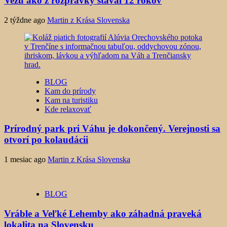
Vežu ako z rozprávky staval 12 rokov
2 týždne ago
Martin z Krása Slovenska
BLOG
Kam do prírody
Kam na turistiku
Kde relaxovať
Prírodný park pri Váhu je dokončený. Verejnosti sa
otvorí po kolaudácii
1 mesiac ago
Martin z Krása Slovenska
BLOG
Vráble a Veľké Lehemby ako záhadná praveká
lokalita na Slovensku