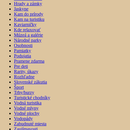
Hrady a zámky
Jaskyne
Kam do prírody
Kam na turistiku
Kaviarničky
Kde relaxovať
Múzeá a galérie
Národné parky
Osobnosti
Pamiatky
Podujatia
Pramene zdarma
Pre deti
Rarity, úkazy
Rozhľadne
Slovenské zákutia
Šport
Trhy/burzy
Turistické chodníky
Vodná turistika
Vodné mlyny
Vodné plochy
Vodopády
Zabudnuté miesta
Zaujímavosti