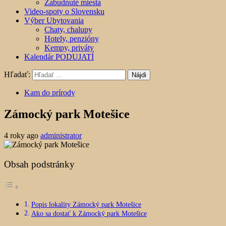
Zabudnuté miesta
Video-spoty o Slovensku
Výber Ubytovania
Chaty, chalupy
Hotely, penzióny
Kempy, priváty
Kalendár PODUJATÍ
Hľadať:
Kam do prírody
Zámocký park Motešice
4 roky ago
administrator
Obsah podstránky
Popis lokality Zámocký park Motešice
Ako sa dostať k Zámocký park Motešice