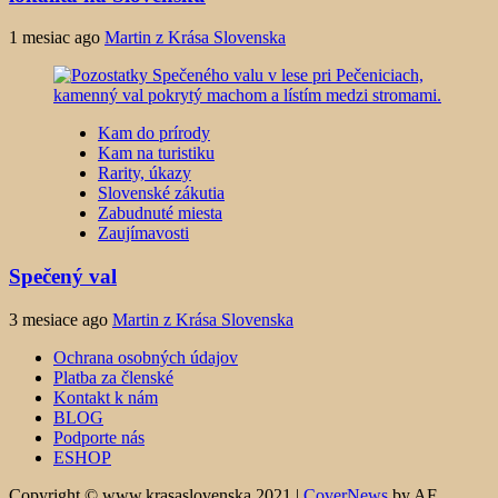
1 mesiac ago
Martin z Krása Slovenska
Kam do prírody
Kam na turistiku
Rarity, úkazy
Slovenské zákutia
Zabudnuté miesta
Zaujímavosti
Spečený val
3 mesiace ago
Martin z Krása Slovenska
Ochrana osobných údajov
Platba za členské
Kontakt k nám
BLOG
Podporte nás
ESHOP
Copyright © www.krasaslovenska 2021
|
CoverNews
by AF