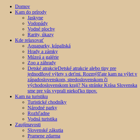
Domov
Kam do prírody
Jaskyne
Vodopády
Vodné plochy
Rarity, úkazy
Kde relaxovať
Aquaparky, kúpaliská
Hrady a zámky
Múzeá a galérie
Zoo a záhrady
Detské atrakcie
Detské atrakcie alebo tipy pre
jednodňové výlety s deťmi. Rozmýšľate kam na výlet v
západoslovenskom, stredoslovenskom či
východoslovenskom kraji? Na stránke Krása Slovenska
sme pre vás vyprali niekoľko tipov.
Kam na turistiku
Turistické chodníky
Národné parky
Rozhľadne
Vodná turistika
Zaujímavosti
Slovenské zákutia
Pramene zdarma