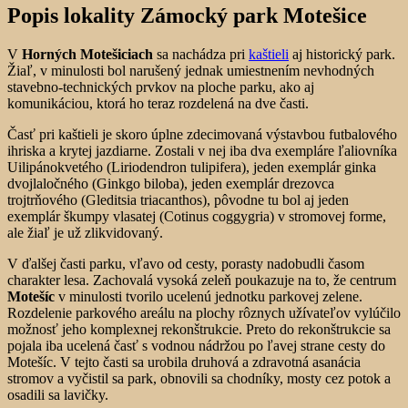
Popis lokality Zámocký park Motešice
V
Horných Motešiciach
sa nachádza pri
kaštieli
aj historický park.
Žiaľ, v minulosti bol narušený jednak umiestnením nevhodných
stavebno-technických prvkov na ploche parku, ako aj
komunikáciou, ktorá ho teraz rozdelená na dve časti.
Časť pri kaštieli je skoro úplne zdecimovaná výstavbou futbalového
ihriska a krytej jazdiarne. Zostali v nej iba dva exempláre ľaliovníka
Uilipánokvetého (Liriodendron tulipifera), jeden exemplár ginka
dvojlaločného (Ginkgo biloba), jeden exemplár drezovca
trojtrňového (Gleditsia triacanthos), pôvodne tu bol aj jeden
exemplár škumpy vlasatej (Cotinus coggygria) v stromovej forme,
ale žiaľ je už zlikvidovaný.
V ďalšej časti parku, vľavo od cesty, porasty nadobudli časom
charakter lesa. Zachovalá vysoká zeleň poukazuje na to, že centrum
Motešíc
v minulosti tvorilo ucelenú jednotku parkovej zelene.
Rozdelenie parkového areálu na plochy rôznych užívateľov vylúčilo
možnosť jeho komplexnej rekonštrukcie. Preto do rekonštrukcie sa
pojala iba ucelená časť s vodnou nádržou po ľavej strane cesty do
Motešíc. V tejto časti sa urobila druhová a zdravotná asanácia
stromov a vyčistil sa park, obnovili sa chodníky, mosty cez potok a
osadili sa lavičky.