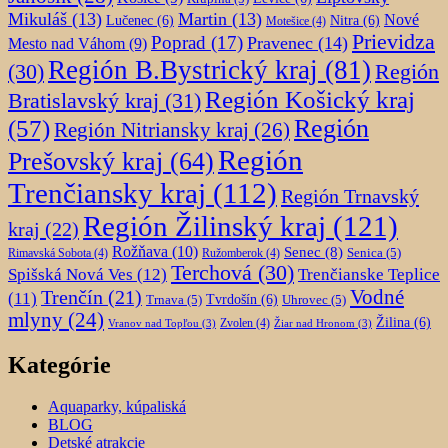
Mikuláš
(13)
Martin
(13)
Nové
Lučenec
(6)
Nitra
(6)
Motešice
(4)
Prievidza
Poprad
(17)
Pravenec
(14)
Mesto nad Váhom
(9)
Región B.Bystrický kraj
(81)
Región
(30)
Región Košický kraj
Bratislavský kraj
(31)
Región
(57)
Región Nitriansky kraj
(26)
Región
Prešovský kraj
(64)
Trenčiansky kraj
(112)
Región Trnavský
Región Žilinský kraj
(121)
kraj
(22)
Rožňava
(10)
Senec
(8)
Senica
(5)
Rimavská Sobota
(4)
Ružomberok
(4)
Terchová
(30)
Spišská Nová Ves
(12)
Trenčianske Teplice
Trenčín
(21)
Vodné
(11)
Trnava
(5)
Tvrdošín
(6)
Uhrovec
(5)
mlyny
(24)
Žilina
(6)
Zvolen
(4)
Vranov nad Topľou
(3)
Žiar nad Hronom
(3)
Kategórie
Aquaparky, kúpaliská
BLOG
Detské atrakcie