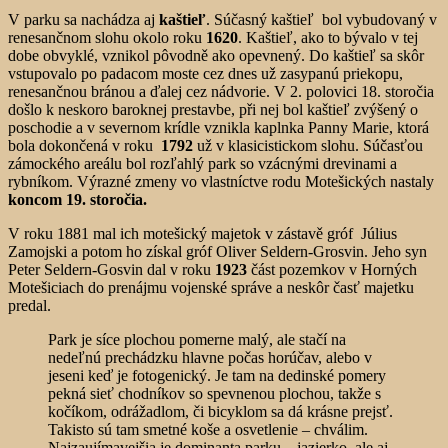
V parku sa nachádza aj
kaštieľ
. Súčasný kaštieľ bol vybudovaný v
renesančnom slohu okolo roku
1620
. Kaštieľ, ako to bývalo v tej
dobe obvyklé, vznikol pôvodně ako opevnený. Do kaštieľ sa skôr
vstupovalo po padacom moste cez dnes už zasypanú priekopu,
renesančnou bránou a ďalej cez nádvorie. V 2. polovici 18. storočia
došlo k neskoro baroknej prestavbe, při nej bol kaštieľ zvýšený o
poschodie a v severnom krídle vznikla kaplnka Panny Marie, ktorá
bola dokončená v roku
1792
už v klasicistickom slohu. Súčasťou
zámockého areálu bol rozľahlý park so vzácnými drevinami a
rybníkom. Výrazné zmeny vo vlastníctve rodu Motešických nastaly
koncom 19. storočia.
V roku 1881 mal ich motešický majetok v zástavě gróf Július
Zamojski a potom ho získal gróf Oliver Seldern-Grosvin. Jeho syn
Peter Seldern-Gosvin dal v roku
1923
část pozemkov v Horných
Motešiciach do prenájmu vojenské správe a neskôr časť majetku
predal.
Park je síce plochou pomerne malý, ale stačí na
nedeľnú prechádzku hlavne počas horúčav, alebo v
jeseni keď je fotogenický. Je tam na dedinské pomery
pekná sieť chodníkov so spevnenou plochou, takže s
kočíkom, odrážadlom, či bicyklom sa dá krásne prejsť.
Takisto sú tam smetné koše a osvetlenie – chválim.
Najzaujímavejšia je dominanta parku – jazierko, ale aj