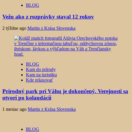
BLOG
Vežu ako z rozprávky staval 12 rokov
2 týždne ago
Martin z Krása Slovenska
BLOG
Kam do prírody
Kam na turistiku
Kde relaxovať
Prírodný park pri Váhu je dokončený. Verejnosti sa
otvorí po kolaudácii
1 mesiac ago
Martin z Krása Slovenska
BLOG