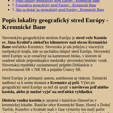
Popis lokality geografický stred Európy - Kremnické Bane
Fotogaléria geografický stred Európy - Kremnické Bane
Ako sa dostať na geografický stred Európy - Kremnické Bane
Popis lokality geografický stred Európy -
Kremnické Bane
Slovenským geografickým stredom Európy je
stred veže Kostola
sv. Jána Krstiteľa
niekoľko kilometrov nad obcou Kremnické
Bane
neďaleko Kremnice. Slovensko je tak jedným z viacerých
európskych krajín, kde sa nachádza údajný stred Európy. Slovenský
stred Európy sa je označený na kamennom bloku, v ktorom sú
osadené tabule pripomínajúce medzníky slovenskej histórie: vznik
Slovenskej republiky zaznamenaný prijatím Deklarácie o
zvrchovanosti SR v NR SR a prijatím Ústavy SR.
Stred Európy je prístupný autom, autobusom aj vlakom. Turistickí
nadšenci sa k nemu dostanú
z Kremnice aj peši
. Výlet pri
geografický stred Európy sa tiež dá spojiť
s návštevou priľahlého
kostola, alebo je možné vyjsť na neďalekú vyhliadku
.
História vzniku kostola
je spojená s baníckou činnosťou v
kremnickej lokalite. Banícke obce Kremnické Bane, Horný a Dolný
Turček, Kunešov a Krahule mali v čase výstavby len malý počet