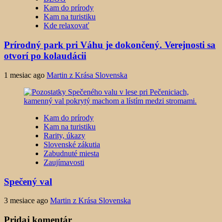
Kam do prírody
Kam na turistiku
Kde relaxovať
Prírodný park pri Váhu je dokončený. Verejnosti sa
otvorí po kolaudácii
1 mesiac ago
Martin z Krása Slovenska
Kam do prírody
Kam na turistiku
Rarity, úkazy
Slovenské zákutia
Zabudnuté miesta
Zaujímavosti
Spečený val
3 mesiace ago
Martin z Krása Slovenska
Pridaj komentár