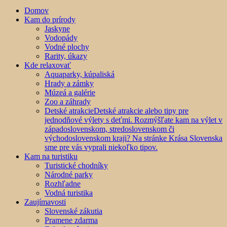
Domov
Kam do prírody
Jaskyne
Vodopády
Vodné plochy
Rarity, úkazy
Kde relaxovať
Aquaparky, kúpaliská
Hrady a zámky
Múzeá a galérie
Zoo a záhrady
Detské atrakcie
Detské atrakcie alebo tipy pre
jednodňové výlety s deťmi. Rozmýšľate kam na výlet v
západoslovenskom, stredoslovenskom či
východoslovenskom kraji? Na stránke Krása Slovenska
sme pre vás vyprali niekoľko tipov.
Kam na turistiku
Turistické chodníky
Národné parky
Rozhľadne
Vodná turistika
Zaujímavosti
Slovenské zákutia
Pramene zdarma