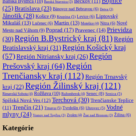
Bojnice
Beckov
(11)
Banská Bystrica
(10)
Banská Štiavnica
(3)
(25)
Bratislava
(23)
Bánovce nad Bebravou
(6)
Detva
(3)
Jánošík
(28)
Liptovský
Košice
(9)
Krupina
(5)
Levice
(6)
Mikuláš
(13)
Martin
(13)
Nové
Lučenec
(6)
Nitra
(6)
Motešice
(4)
Prievidza
Poprad
(17)
Pravenec
(14)
Mesto nad Váhom
(9)
Región B.Bystrický kraj
(81)
Región
(30)
Región Košický kraj
Bratislavský kraj
(31)
Región
(57)
Región Nitriansky kraj
(26)
Región
Prešovský kraj
(64)
Trenčiansky kraj
(112)
Región Trnavský
Región Žilinský kraj
(121)
kraj
(22)
Rožňava
(10)
Senec
(8)
Senica
(5)
Rimavská Sobota
(4)
Ružomberok
(4)
Terchová
(30)
Spišská Nová Ves
(12)
Trenčianske Teplice
Trenčín
(21)
Vodné
(11)
Trnava
(5)
Tvrdošín
(6)
Uhrovec
(5)
mlyny
(24)
Žilina
(6)
Zvolen
(4)
Vranov nad Topľou
(3)
Žiar nad Hronom
(3)
Kategórie