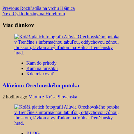
Previous
Rozhľadňa na vrchu Hájnica
Next
Cyklodreziny na Horehroní
Viac článkov
Kam do prírody
Kam na turistiku
Kde relaxovať
Alúvium Orechovského potoka
2 hodiny ago
Martin z Krása Slovenska
BLOG