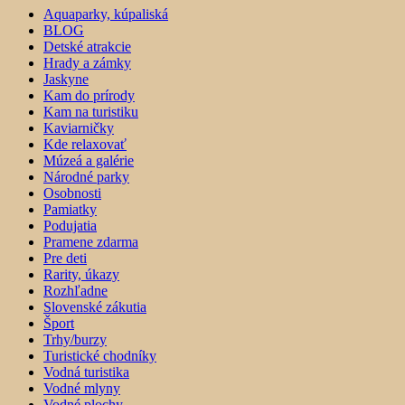
Aquaparky, kúpaliská
BLOG
Detské atrakcie
Hrady a zámky
Jaskyne
Kam do prírody
Kam na turistiku
Kaviarničky
Kde relaxovať
Múzeá a galérie
Národné parky
Osobnosti
Pamiatky
Podujatia
Pramene zdarma
Pre deti
Rarity, úkazy
Rozhľadne
Slovenské zákutia
Šport
Trhy/burzy
Turistické chodníky
Vodná turistika
Vodné mlyny
Vodné plochy