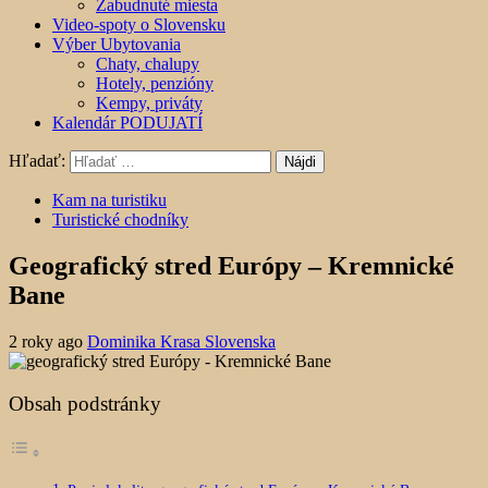
Zabudnuté miesta
Video-spoty o Slovensku
Výber Ubytovania
Chaty, chalupy
Hotely, penzióny
Kempy, priváty
Kalendár PODUJATÍ
Hľadať:
Kam na turistiku
Turistické chodníky
Geografický stred Európy – Kremnické
Bane
2 roky ago
Dominika Krasa Slovenska
Obsah podstránky