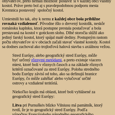
obyvateľov, preto nemali možnosť postaviť si v každej obci vlastný
kostol. Práve preto bol aj s pravdepodobnou podporu mesta
Kremnica postavený spoločný kostol.
Umiestnili ho tak, aby k nemu
z každej obce bola približne
rovnaká vzdialenosť
. Pôvodne išlo o drevený kostolík, neskôr
románsku kaplnku, ktorá postupne prestala postačovať a bola
prestavaná na kostol v gotickom slohu. Dlhé storočia slúžil ako
jediný farský kostol, ktorý spájal malé dediny. Postupným rastom
počtu obyvateľov si v obciach začali stavať vlastné kostoly. Kostol
sa dodnes zachoval ako trojloďová halová stavba s axiálnou vežou.
Stred Európy, alebo geografický stred Európy, môže
byť určený
rôznymi metódami
, a preto existuje viacero
miest, ktoré boli v rôznych časoch a na základe rôznych
kritérií označované za stred Európy. Poloha stredného
bodu Európy závisí od toho, ako sa definujú hranice
Európy, čo môže zahŕňať alebo vylučovať určité
ostrovy a vzdialené teritóriá.
Niekoľko krajín má oblasti, ktoré boli vyhlásené za
geografický stred Európy:
Litva
pri Purnuškės blízko Vilniusu má pamätník, ktorý
tvrdí, že je to geografický stred Európy. Podľa
výpočtov Francúzskeho národného geografického