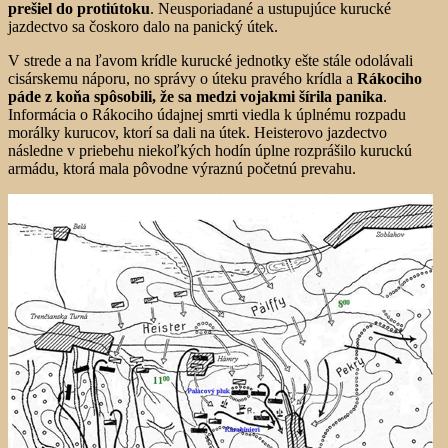
prešiel do protiútoku
. Neusporiadané a ustupujúce kurucké
jazdectvo sa čoskoro dalo na panický útek.
V strede a na ľavom krídle kurucké jednotky ešte stále odolávali
cisárskemu náporu, no správy o úteku pravého krídla a
Rákociho
páde z koňa spôsobili, že sa medzi vojakmi šírila panika
.
Informácia o Rákociho údajnej smrti viedla k úplnému rozpadu
morálky kurucov, ktorí sa dali na útek. Heisterovo jazdectvo
následne v priebehu niekoľkých hodín úplne rozprášilo kuruckú
armádu, ktorá mala pôvodne výraznú početnú prevahu.