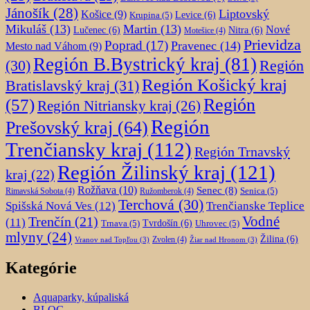
Jánošík
(28)
Liptovský
Košice
(9)
Krupina
(5)
Levice
(6)
Mikuláš
(13)
Martin
(13)
Nové
Lučenec
(6)
Nitra
(6)
Motešice
(4)
Prievidza
Poprad
(17)
Pravenec
(14)
Mesto nad Váhom
(9)
Región B.Bystrický kraj
(81)
Región
(30)
Región Košický kraj
Bratislavský kraj
(31)
Región
(57)
Región Nitriansky kraj
(26)
Región
Prešovský kraj
(64)
Trenčiansky kraj
(112)
Región Trnavský
Región Žilinský kraj
(121)
kraj
(22)
Rožňava
(10)
Senec
(8)
Senica
(5)
Rimavská Sobota
(4)
Ružomberok
(4)
Terchová
(30)
Spišská Nová Ves
(12)
Trenčianske Teplice
Trenčín
(21)
Vodné
(11)
Trnava
(5)
Tvrdošín
(6)
Uhrovec
(5)
mlyny
(24)
Žilina
(6)
Zvolen
(4)
Vranov nad Topľou
(3)
Žiar nad Hronom
(3)
Kategórie
Aquaparky, kúpaliská
BLOG