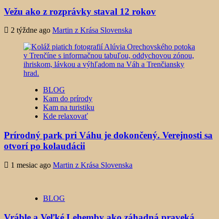
Vežu ako z rozprávky staval 12 rokov
2 týždne ago
Martin z Krása Slovenska
BLOG
Kam do prírody
Kam na turistiku
Kde relaxovať
Prírodný park pri Váhu je dokončený. Verejnosti sa
otvorí po kolaudácii
1 mesiac ago
Martin z Krása Slovenska
BLOG
Vráble a Veľké Lehemby ako záhadná praveká