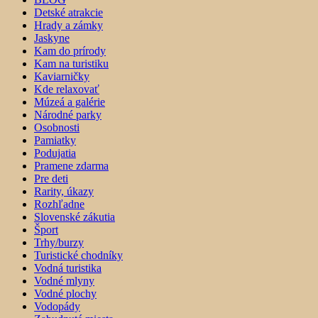
Detské atrakcie
Hrady a zámky
Jaskyne
Kam do prírody
Kam na turistiku
Kaviarničky
Kde relaxovať
Múzeá a galérie
Národné parky
Osobnosti
Pamiatky
Podujatia
Pramene zdarma
Pre deti
Rarity, úkazy
Rozhľadne
Slovenské zákutia
Šport
Trhy/burzy
Turistické chodníky
Vodná turistika
Vodné mlyny
Vodné plochy
Vodopády