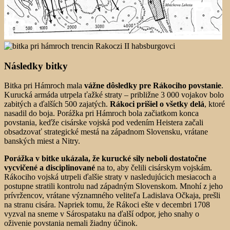
Následky bitky
Bitka pri Hámroch mala
vážne dôsledky pre Rákociho povstanie
.
Kurucká armáda utrpela ťažké straty – približne 3 000 vojakov bolo
zabitých a ďalších 500 zajatých.
Rákoci prišiel o všetky delá
, ktoré
nasadil do boja. Porážka pri Hámroch bola začiatkom konca
povstania, keďže cisárske vojská pod vedením Heistera začali
obsadzovať strategické mestá na západnom Slovensku, vrátane
banských miest a Nitry.
Porážka v bitke ukázala, že kurucké sily neboli dostatočne
vycvičené a disciplinované
na to, aby čelili cisárskym vojskám.
Rákociho vojská utrpeli ďalšie straty v nasledujúcich mesiacoch a
postupne stratili kontrolu nad západným Slovenskom. Mnohí z jeho
prívržencov, vrátane významného veliteľa Ladislava Očkaja, prešli
na stranu cisára. Napriek tomu, že Rákoci ešte v decembri 1708
vyzval na sneme v Sárospataku na ďalší odpor, jeho snahy o
oživenie povstania nemali žiadny účinok.