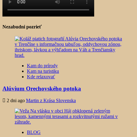
Nezabudni pozrieť
Kam do prírody
Kam na turistiku
Kde relaxovať
Alúvium Orechovského potoka
2 dni ago
Martin z Krása Slovenska
BLOG