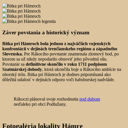
Záver povstania a historický význam
Bitka pri Hámroch bola jednou z najväčších vojenských
konfrontácií v dejinách trenčianskeho regiónu a západného
Slovenska.
Pre Rákociho povstanie znamenala zlomový bod, po
ktorom sa už nikdy nepodarilo obnoviť jeho pôvodnú silu.
Povstanie sa
definitívne skončilo v roku 1711 podpisom
Szatmárskej dohody
, ktorá ukončila boje a Rákociho ambície na
uhorský trón. Bitka pri Hámroch je dodnes pripomínaná ako
dôležitá udalosť v dejinách odporu voči habsburskej nadvláde.
Rákoczi plánoval svoje rozhodnutia
pod dubom
neďaleko pri obci Podlužany.
Fotogaléria lokality Hámre