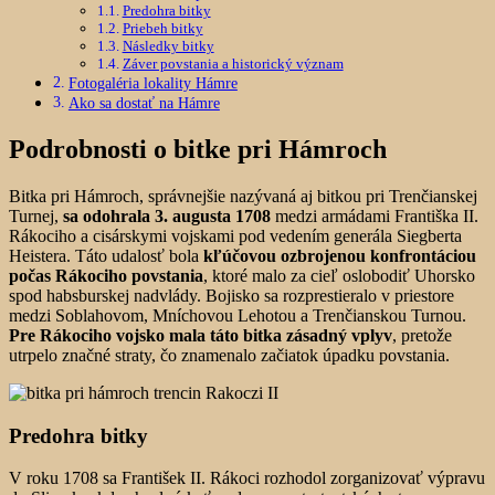
Predohra bitky
Priebeh bitky
Následky bitky
Záver povstania a historický význam
Fotogaléria lokality Hámre
Ako sa dostať na Hámre
Podrobnosti o bitke pri Hámroch
Bitka pri Hámroch, správnejšie nazývaná aj bitkou pri Trenčianskej
Turnej,
sa odohrala 3. augusta 1708
medzi armádami Františka II.
Rákociho a cisárskymi vojskami pod vedením generála Siegberta
Heistera. Táto udalosť bola
kľúčovou ozbrojenou konfrontáciou
počas Rákociho povstania
, ktoré malo za cieľ oslobodiť Uhorsko
spod habsburskej nadvlády. Bojisko sa rozprestieralo v priestore
medzi Soblahovom, Mníchovou Lehotou a Trenčianskou Turnou.
Pre Rákociho vojsko mala táto bitka zásadný vplyv
, pretože
utrpelo značné straty, čo znamenalo začiatok úpadku povstania.
Predohra bitky
V roku 1708 sa František II. Rákoci rozhodol zorganizovať výpravu