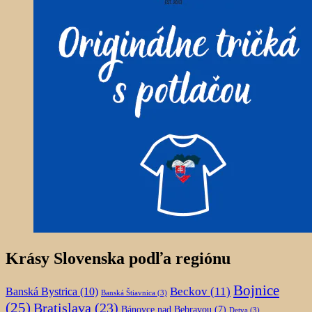
Krásy Slovenska podľa regiónu
Bojnice
Beckov
(11)
Banská Bystrica
(10)
Banská Štiavnica
(3)
(25)
Bratislava
(23)
Bánovce nad Bebravou
(7)
Detva
(3)