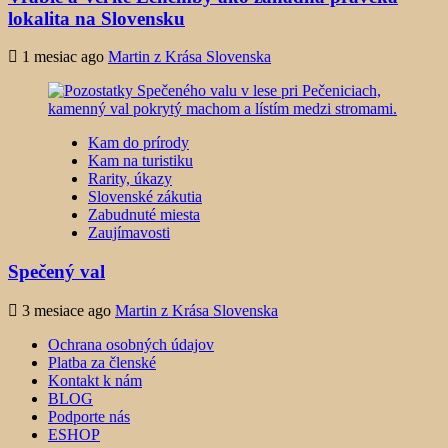
lokalita na Slovensku
1 mesiac ago
Martin z Krása Slovenska
Kam do prírody
Kam na turistiku
Rarity, úkazy
Slovenské zákutia
Zabudnuté miesta
Zaujímavosti
Spečený val
3 mesiace ago
Martin z Krása Slovenska
Ochrana osobných údajov
Platba za členské
Kontakt k nám
BLOG
Podporte nás
ESHOP