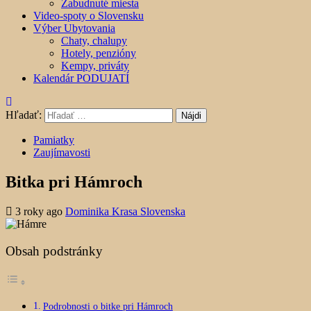
Zabudnuté miesta
Video-spoty o Slovensku
Výber Ubytovania
Chaty, chalupy
Hotely, penzióny
Kempy, priváty
Kalendár PODUJATÍ
Hľadať:
Pamiatky
Zaujímavosti
Bitka pri Hámroch
3 roky ago
Dominika Krasa Slovenska
Obsah podstránky
Podrobnosti o bitke pri Hámroch