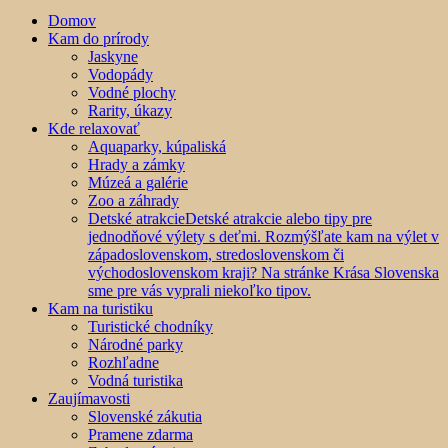
Domov
Kam do prírody
Jaskyne
Vodopády
Vodné plochy
Rarity, úkazy
Kde relaxovať
Aquaparky, kúpaliská
Hrady a zámky
Múzeá a galérie
Zoo a záhrady
Detské atrakcie
Detské atrakcie alebo tipy pre
jednodňové výlety s deťmi. Rozmýšľate kam na výlet v
západoslovenskom, stredoslovenskom či
východoslovenskom kraji? Na stránke Krása Slovenska
sme pre vás vyprali niekoľko tipov.
Kam na turistiku
Turistické chodníky
Národné parky
Rozhľadne
Vodná turistika
Zaujímavosti
Slovenské zákutia
Pramene zdarma