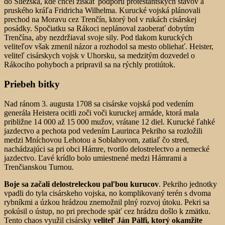
do Sliezska, kde chcel získať podporu protestantských stavov a
pruského kráľa Fridricha Wilhelma. Kurucké vojská plánovali
prechod na Moravu cez Trenčín, ktorý bol v rukách cisárskej
posádky. Spočiatku sa Rákoci neplánoval zaoberať dobytím
Trenčína, aby nezdržiaval svoje sily. Pod tlakom kuruckých
veliteľov však zmenil názor a rozhodol sa mesto obliehať. Heister,
veliteľ cisárskych vojsk v Uhorsku, sa medzitým dozvedel o
Rákociho pohyboch a pripravil sa na rýchly protiútok.
Priebeh bitky
Nad ránom 3. augusta 1708 sa cisárske vojská pod vedením
generála Heistera ocitli zoči voči kuruckej armáde, ktorá mala
približne 14 000 až 15 000 mužov, vrátane 12 diel. Kurucké ľahké
jazdectvo a pechota pod vedením Laurinca Pekriho sa rozložili
medzi Mníchovou Lehotou a Soblahovom, zatiaľ čo stred,
nachádzajúci sa pri obci Hámre, tvorilo delostrelectvo a nemecké
jazdectvo. Ľavé krídlo bolo umiestnené medzi Hámrami a
Trenčianskou Turnou.
Boje sa začali delostreleckou paľbou kurucov
. Pekriho jednotky
vpadli do tyla cisárskeho vojska, no komplikovaný terén s dvoma
rybníkmi a úzkou hrádzou znemožnil plný rozvoj útoku. Pekri sa
pokúsil o ústup, no pri prechode späť cez hrádzu došlo k zmätku.
Tento chaos využil cisársky
veliteľ Ján Pálfi, ktorý okamžite