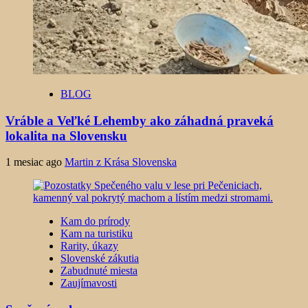
BLOG
Vráble a Veľké Lehemby ako záhadná praveká
lokalita na Slovensku
1 mesiac ago
Martin z Krása Slovenska
Kam do prírody
Kam na turistiku
Rarity, úkazy
Slovenské zákutia
Zabudnuté miesta
Zaujímavosti