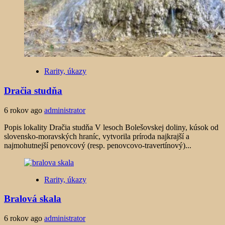
Rarity, úkazy
Dračia studňa
6 rokov ago
administrator
Popis lokality Dračia studňa V lesoch Bolešovskej doliny, kúsok od
slovensko-moravských hraníc, vytvorila príroda najkrajší a
najmohutnejší penovcový (resp. penovcovo-travertínový)...
Rarity, úkazy
Bralová skala
6 rokov ago
administrator