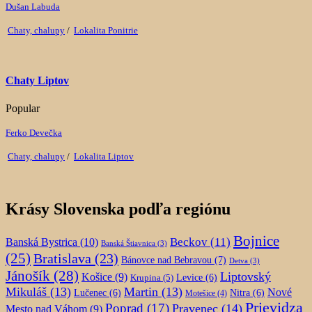
Dušan Labuda
Chaty, chalupy
/
Lokalita Ponitrie
Chaty Liptov
Popular
Ferko Devečka
Chaty, chalupy
/
Lokalita Liptov
Krásy Slovenska podľa regiónu
Bojnice
Beckov
(11)
Banská Bystrica
(10)
Banská Štiavnica
(3)
(25)
Bratislava
(23)
Bánovce nad Bebravou
(7)
Detva
(3)
Jánošík
(28)
Liptovský
Košice
(9)
Krupina
(5)
Levice
(6)
Mikuláš
(13)
Martin
(13)
Nové
Lučenec
(6)
Nitra
(6)
Motešice
(4)
Prievidza
Poprad
(17)
Pravenec
(14)
Mesto nad Váhom
(9)