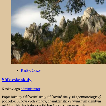
Rarity, úkazy
Súľovské skaly
6 rokov ago
administrator
Popis lokality Súľovské skaly Súľovské skaly sú geomorfologický
podcelok Súľovských vrchov, charakteristický výrazným členitým
reliéfom. Nachádzajú sa približne 10 km smerom na juh...