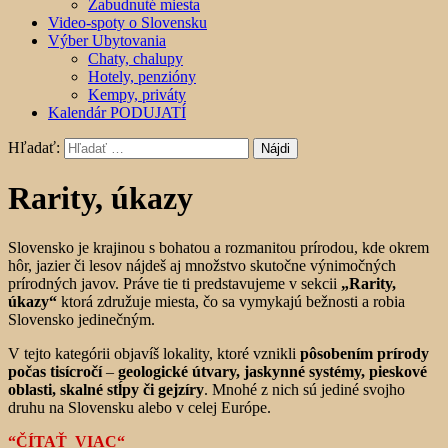
Zabudnuté miesta
Video-spoty o Slovensku
Výber Ubytovania
Chaty, chalupy
Hotely, penzióny
Kempy, priváty
Kalendár PODUJATÍ
Hľadať:
Rarity, úkazy
Slovensko je krajinou s bohatou a rozmanitou prírodou, kde okrem
hôr, jazier či lesov nájdeš aj množstvo skutočne výnimočných
prírodných javov. Práve tie ti predstavujeme v sekcii
„Rarity,
úkazy“
ktorá združuje miesta, čo sa vymykajú bežnosti a robia
Slovensko jedinečným.
V tejto kategórii objavíš lokality, ktoré vznikli
pôsobením prírody
počas tisícročí
–
geologické útvary, jaskynné systémy, pieskové
oblasti, skalné stĺpy či gejzíry
. Mnohé z nich sú jediné svojho
druhu na Slovensku alebo v celej Európe.
“ČÍTAŤ_VIAC“