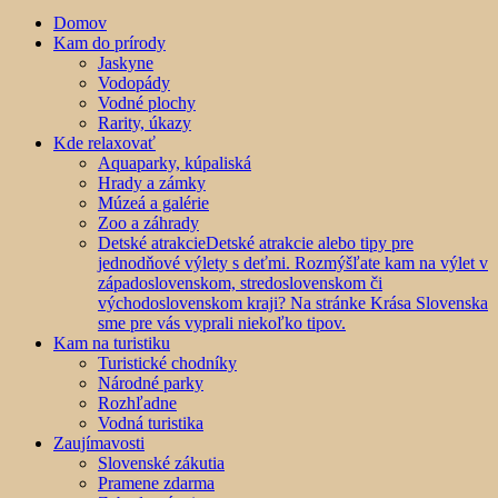
Domov
Kam do prírody
Jaskyne
Vodopády
Vodné plochy
Rarity, úkazy
Kde relaxovať
Aquaparky, kúpaliská
Hrady a zámky
Múzeá a galérie
Zoo a záhrady
Detské atrakcie
Detské atrakcie alebo tipy pre
jednodňové výlety s deťmi. Rozmýšľate kam na výlet v
západoslovenskom, stredoslovenskom či
východoslovenskom kraji? Na stránke Krása Slovenska
sme pre vás vyprali niekoľko tipov.
Kam na turistiku
Turistické chodníky
Národné parky
Rozhľadne
Vodná turistika
Zaujímavosti
Slovenské zákutia
Pramene zdarma