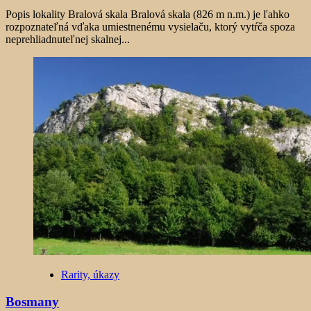
Popis lokality Bralová skala Bralová skala (826 m n.m.) je ľahko
rozpoznateľná vďaka umiestnenému vysielaču, ktorý vytŕča spoza
neprehliadnuteľnej skalnej...
Rarity, úkazy
Bosmany