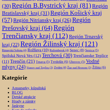
Región B.Bystrický kraj
(81)
Región
(30)
Región Košický kraj
Bratislavský kraj
(31)
Región
(57)
Región Nitriansky kraj
(26)
Región
Prešovský kraj
(64)
Trenčiansky kraj
(112)
Región Trnavský
Región Žilinský kraj
(121)
kraj
(22)
Rožňava
(10)
Senec
(8)
Senica
(5)
Rimavská Sobota
(4)
Ružomberok
(4)
Terchová
(30)
Spišská Nová Ves
(12)
Trenčianske Teplice
Trenčín
(21)
Vodné
(11)
Trnava
(5)
Tvrdošín
(6)
Uhrovec
(5)
mlyny
(24)
Žilina
(6)
Zvolen
(4)
Vranov nad Topľou
(3)
Žiar nad Hronom
(3)
Kategórie
Aquaparky, kúpaliská
BLOG
Detské atrakcie
Hrady a zámky
Jaskyne