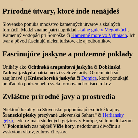
Prírodné útvary, ktoré inde nenájdeš
Slovensko ponúka množstvo kamenných útvarov a skalných
formácií. Medzi známe patrí napríklad
skalné gule v Megoňkách
,
Kamenný vodopád pri Šomoške či
Kamenné more vo Vyhniach
. Ich
tvar a pôvod fascinujú nielen turistov, ale aj odborníkov.
Fascinujúce jaskyne a podzemné poklady
Unikáty ako
Ochtinská aragonitová jaskyňa
či
Dobšinská
ľadová jaskyňa
patria medzi svetové rarity. Okrem nich sú
zaujímavé aj
Krásnohorská jaskyňa
či
Domica
, ktoré ponúkajú
pohľad do podzemného sveta formovaného tisíce rokov.
Zvláštne prírodné javy a prostredia
Niektoré lokality na Slovensku pripomínajú exotické krajiny.
Šranecké piesky
prezývané „slovenská Sahara“ či
Herliansky
gejzír
, jeden z mála studených gejzírov v Európe, sú toho dôkazom.
V
Poloninách
zas nájdeš
Vlčie hory
, nedotknutú divočinu s
výskytom vlkov, zubrov či rysov.