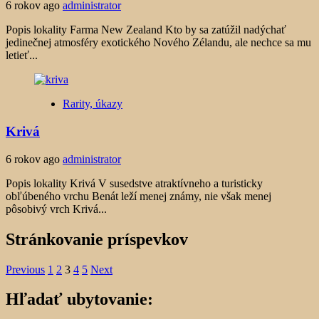
6 rokov ago
administrator
Popis lokality Farma New Zealand Kto by sa zatúžil nadýchať
jedinečnej atmosféry exotického Nového Zélandu, ale nechce sa mu
letieť...
Rarity, úkazy
Krivá
6 rokov ago
administrator
Popis lokality Krivá V susedstve atraktívneho a turisticky
obľúbeného vrchu Benát leží menej známy, nie však menej
pôsobivý vrch Krivá...
Stránkovanie príspevkov
Previous
1
2
3
4
5
Next
Hľadať ubytovanie: