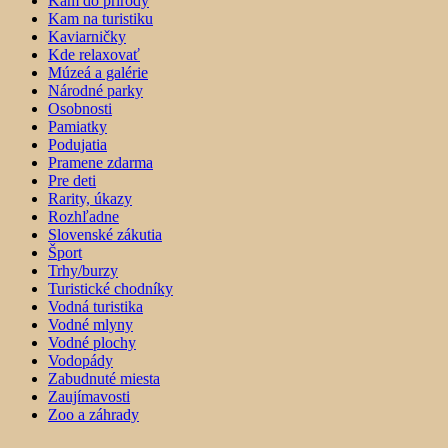
Kam do prírody
Kam na turistiku
Kaviarničky
Kde relaxovať
Múzeá a galérie
Národné parky
Osobnosti
Pamiatky
Podujatia
Pramene zdarma
Pre deti
Rarity, úkazy
Rozhľadne
Slovenské zákutia
Šport
Trhy/burzy
Turistické chodníky
Vodná turistika
Vodné mlyny
Vodné plochy
Vodopády
Zabudnuté miesta
Zaujímavosti
Zoo a záhrady