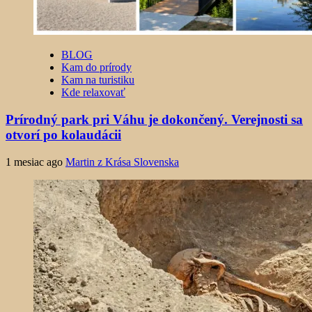
BLOG
Kam do prírody
Kam na turistiku
Kde relaxovať
Prírodný park pri Váhu je dokončený. Verejnosti sa
otvorí po kolaudácii
1 mesiac ago
Martin z Krása Slovenska