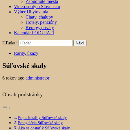
Zabudnuté miesta
Video-spoty o Slovensku
Výber Ubytovania
Chaty, chalupy
Hotely, penzióny
Kempy, priváty
Kalendár PODUJATÍ
Hľadať:
Rarity, úkazy
Súľovské skaly
6 rokov ago
administrator
Obsah podstránky
Popis lokality Súľovské skaly
Fotogaléria Súľovské skaly
Ako sa dostať k Súľovské skaly