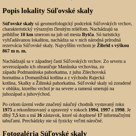
Popis lokality Súľovské skaly
Súľovské skaly
sú geomorfologický podcelok Súľovských vrchov,
charakteristický výrazným členitým reliéfom. Nachádzajú sa
približne
10 km
smerom na juh od mesta
Bytča
. Sú turisticky
vyhľadávanou lokalitou, nachádza sa v nich národná prírodná
rezervácia Súľovské skaly. Najvyšším vrchom je
Žibrid s výškou
867 m n. m.
Nachádzajú sa v západnej časti Súľovských vrchov. Zo severu a
severozápadu ich ohraničuje Manínska vrchovina, zo
západu Podmanínska pahorkatina, z juhu Zliechovská
hornatina a Domanižská kotlina a z východu Rajecká
kotlina, Skalky a Žilinská pahorkatina. Súľovské skaly sú zoradené
v oblúku, ktorého vrchol je na severe a ramená smerujú na
juhozápad a juhovýchod.
Po celom území vedie značený náučný chodník vystavaný roku
1975
a rekonštruovaný a upravený v rokoch
1994
,
1997
a
1998
. Je
dlhý
7,5
km a má
16
zástavok, ktoré sú doplnené
17
informačnými
tabuľami. Prechádzky nie sú fyzicky veľmi náročné.
Fotogaléria Súľovské skaly