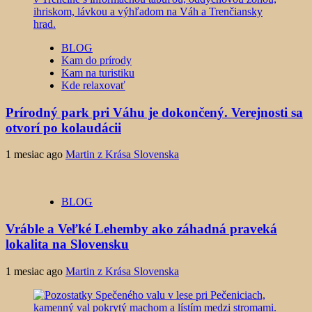
BLOG
Kam do prírody
Kam na turistiku
Kde relaxovať
Prírodný park pri Váhu je dokončený. Verejnosti sa
otvorí po kolaudácii
1 mesiac ago
Martin z Krása Slovenska
BLOG
Vráble a Veľké Lehemby ako záhadná praveká
lokalita na Slovensku
1 mesiac ago
Martin z Krása Slovenska