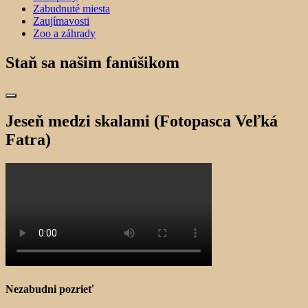
Zabudnuté miesta
Zaujímavosti
Zoo a záhrady
Staň sa našim fanúšikom
Jeseň medzi skalami (Fotopasca Veľká
Fatra)
Nezabudni pozrieť