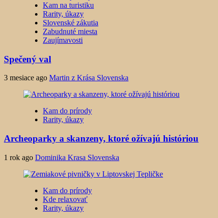
Kam na turistiku
Rarity, úkazy
Slovenské zákutia
Zabudnuté miesta
Zaujímavosti
Spečený val
3 mesiace ago
Martin z Krása Slovenska
Kam do prírody
Rarity, úkazy
Archeoparky a skanzeny, ktoré ožívajú históriou
1 rok ago
Dominika Krasa Slovenska
Kam do prírody
Kde relaxovať
Rarity, úkazy