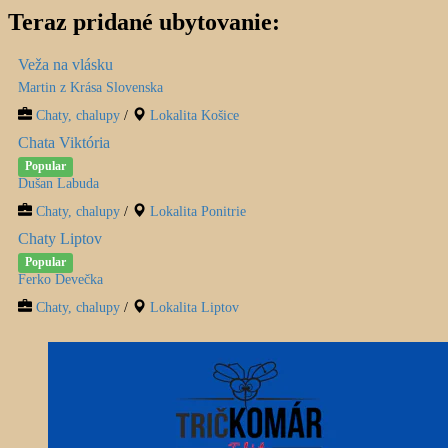
Teraz pridané ubytovanie:
Veža na vlásku
Martin z Krása Slovenska
Chaty, chalupy
/
Lokalita Košice
Chata Viktória
Popular
Dušan Labuda
Chaty, chalupy
/
Lokalita Ponitrie
Chaty Liptov
Popular
Ferko Devečka
Chaty, chalupy
/
Lokalita Liptov