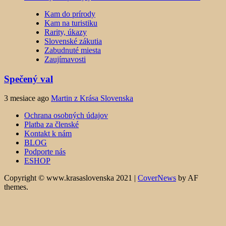
Kam do prírody
Kam na turistiku
Rarity, úkazy
Slovenské zákutia
Zabudnuté miesta
Zaujímavosti
Spečený val
3 mesiace ago
Martin z Krása Slovenska
Ochrana osobných údajov
Platba za členské
Kontakt k nám
BLOG
Podporte nás
ESHOP
Copyright © www.krasaslovenska 2021
|
CoverNews
by AF
themes.