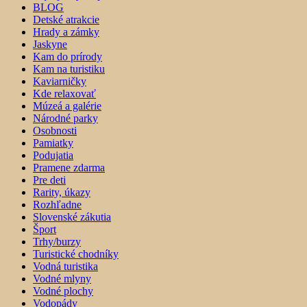
BLOG
Detské atrakcie
Hrady a zámky
Jaskyne
Kam do prírody
Kam na turistiku
Kaviarničky
Kde relaxovať
Múzeá a galérie
Národné parky
Osobnosti
Pamiatky
Podujatia
Pramene zdarma
Pre deti
Rarity, úkazy
Rozhľadne
Slovenské zákutia
Šport
Trhy/burzy
Turistické chodníky
Vodná turistika
Vodné mlyny
Vodné plochy
Vodopády