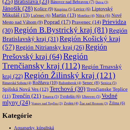
(25)
Bratislava
(23)
Bánovce nad Bebravou
(7)
Detva
(3)
Jánošík
(28)
Liptovský
Košice
(9)
Krupina
(5)
Levice
(6)
Mikuláš
(13)
Martin
(13)
Nové
Lučenec
(6)
Nitra
(6)
Motešice
(4)
Prievidza
Poprad
(17)
Pravenec
(14)
Mesto nad Váhom
(9)
Región B.Bystrický kraj
(81)
Región
(30)
Región Košický kraj
Bratislavský kraj
(31)
Región
(57)
Región Nitriansky kraj
(26)
Región
Prešovský kraj
(64)
Trenčiansky kraj
(112)
Región Trnavský
Región Žilinský kraj
(121)
kraj
(22)
Rožňava
(10)
Senec
(8)
Senica
(5)
Rimavská Sobota
(4)
Ružomberok
(4)
Terchová
(30)
Spišská Nová Ves
(12)
Trenčianske Teplice
Trenčín
(21)
Vodné
(11)
Trnava
(5)
Tvrdošín
(6)
Uhrovec
(5)
mlyny
(24)
Žilina
(6)
Zvolen
(4)
Vranov nad Topľou
(3)
Žiar nad Hronom
(3)
Kategórie
Aquaparky, kúpaliská