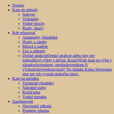
Domov
Kam do prírody
Jaskyne
Vodopády
Vodné plochy
Rarity, úkazy
Kde relaxovať
Aquaparky, kúpaliská
Hrady a zámky
Múzeá a galérie
Zoo a záhrady
Detské atrakcie
Detské atrakcie alebo tipy pre
jednodňové výlety s deťmi. Rozmýšľate kam na výlet v
západoslovenskom, stredoslovenskom či
východoslovenskom kraji? Na stránke Krása Slovenska
sme pre vás vyprali niekoľko tipov.
Kam na turistiku
Turistické chodníky
Národné parky
Rozhľadne
Vodná turistika
Zaujímavosti
Slovenské zákutia
Pramene zdarma