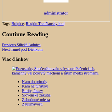
administrator
Tags:
Bojnice
,
Región Trenčiansky kraj
Continue Reading
Previous
Silická ľadnica
Next
Tunel pod Dielikom
Viac článkov
Kam do prírody
Kam na turistiku
Rarity, úkazy
Slovenské zákutia
Zabudnuté miesta
Zaujímavosti