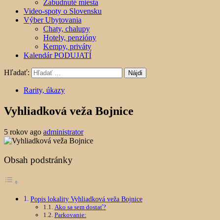
Zabudnuté miesta
Video-spoty o Slovensku
Výber Ubytovania
Chaty, chalupy
Hotely, penzióny
Kempy, priváty
Kalendár PODUJATÍ
Hľadať:
Rarity, úkazy
Vyhliadková veža Bojnice
5 rokov ago
administrator
Obsah podstránky
Popis lokality Vyhliadková veža Bojnice
Ako sa sem dostať?
Parkovanie: