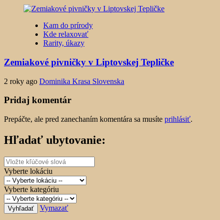
Kam do prírody
Kde relaxovať
Rarity, úkazy
Zemiakové pivničky v Liptovskej Tepličke
2 roky ago
Dominika Krasa Slovenska
Pridaj komentár
Prepáčte, ale pred zanechaním komentára sa musíte
prihlásiť
.
Hľadať ubytovanie:
Vyberte lokáciu
Vyberte kategóriu
Vymazať
Vyhľadať