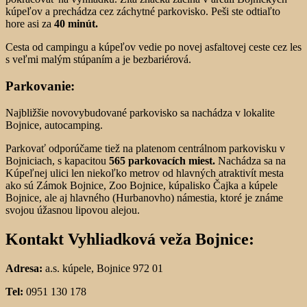
kúpeľov a prechádza cez záchytné parkovisko. Peši ste odtiaľto
hore asi za
40 minút.
Cesta od campingu a kúpeľov vedie po novej asfaltovej ceste cez les
s veľmi malým stúpaním a je bezbariérová.
Parkovanie:
Najbližšie novovybudované parkovisko sa nachádza v lokalite
Bojnice, autocamping.
Parkovať odporúčame tiež na platenom centrálnom parkovisku v
Bojniciach, s kapacitou
565 parkovacích miest.
Nachádza sa na
Kúpeľnej ulici len niekoľko metrov od hlavných atraktivít mesta
ako sú Zámok Bojnice, Zoo Bojnice, kúpalisko Čajka a kúpele
Bojnice, ale aj hlavného (Hurbanovho) námestia, ktoré je známe
svojou úžasnou lipovou alejou.
Kontakt Vyhliadková veža Bojnice:
Adresa:
a.s. kúpele, Bojnice 972 01
Tel:
0951 130 178