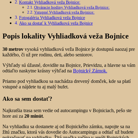
Kontakt Vyhliadková veža Bojnice:
Otváracie hodiny Vyhliadková veža Bojnice:
Vstupné Vyhliadková veža Bojnice:
Fotogaléria Vyhliadková veža Bojnice
Ako sa dostať k Vyhliadková veža Bojnice
Popis lokality Vyhliadková veža Bojnice
30 metrov
vysoká vyhliadková veža Bojnice je dostupná naozaj pre
každého, či už pre rodinu, deti, alebo seniorov.
Výhľady sú úžasné, dovidíte na Bojnice, Prievidzu, a hlavne sa vám
odtiaľto naskytne krásny výhľad na
Bojnický Zámok.
Priamo pod vyhliadkou sa nachádza drevený domček, kde sa platí
vstupné a nájdete tu aj malý bufet.
Ako sa sem dostať?
Najkratšia trasa sem vedie od autocampingu v Bojniciach, pešo ste
hore asi za
20 minút
.
Na vyhliadku sa dostanete aj od Bojnického zámku, napojte sa na
žltú značku, ktorá vás dovedie do Autocampingu a odtiaľ už budete
pokračovať na vyhliadku. Žltá značka začína v areáli Bojnických