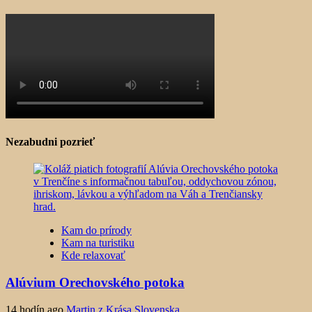
Nezabudni pozrieť
Kam do prírody
Kam na turistiku
Kde relaxovať
Alúvium Orechovského potoka
14 hodín ago
Martin z Krása Slovenska