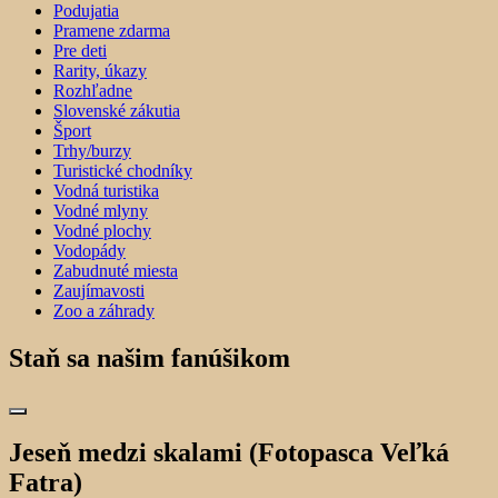
Podujatia
Pramene zdarma
Pre deti
Rarity, úkazy
Rozhľadne
Slovenské zákutia
Šport
Trhy/burzy
Turistické chodníky
Vodná turistika
Vodné mlyny
Vodné plochy
Vodopády
Zabudnuté miesta
Zaujímavosti
Zoo a záhrady
Staň sa našim fanúšikom
Jeseň medzi skalami (Fotopasca Veľká
Fatra)