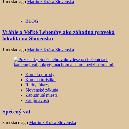
1 mesiac ago
Martin z Krása Slovenska
BLOG
Vráble a Veľké Lehemby ako záhadná praveká
lokalita na Slovensku
1 mesiac ago
Martin z Krása Slovenska
Kam do prírody
Kam na turistiku
Rarity, úkazy
Slovenské zákutia
Zabudnuté miesta
Zaujímavosti
Spečený val
3 mesiace ago
Martin z Krása Slovenska