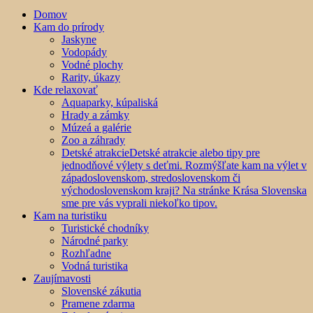
Domov
Kam do prírody
Jaskyne
Vodopády
Vodné plochy
Rarity, úkazy
Kde relaxovať
Aquaparky, kúpaliská
Hrady a zámky
Múzeá a galérie
Zoo a záhrady
Detské atrakcie
Detské atrakcie alebo tipy pre
jednodňové výlety s deťmi. Rozmýšľate kam na výlet v
západoslovenskom, stredoslovenskom či
východoslovenskom kraji? Na stránke Krása Slovenska
sme pre vás vyprali niekoľko tipov.
Kam na turistiku
Turistické chodníky
Národné parky
Rozhľadne
Vodná turistika
Zaujímavosti
Slovenské zákutia
Pramene zdarma