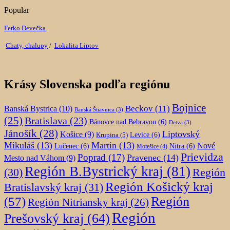
Popular
Ferko Devečka
Chaty, chalupy
/
Lokalita Liptov
Krásy Slovenska podľa regiónu
Bojnice
Beckov
(11)
Banská Bystrica
(10)
Banská Štiavnica
(3)
(25)
Bratislava
(23)
Bánovce nad Bebravou
(6)
Detva
(3)
Jánošík
(28)
Liptovský
Košice
(9)
Krupina
(5)
Levice
(6)
Mikuláš
(13)
Martin
(13)
Nové
Lučenec
(6)
Nitra
(6)
Motešice
(4)
Prievidza
Poprad
(17)
Pravenec
(14)
Mesto nad Váhom
(9)
Región B.Bystrický kraj
(81)
Región
(30)
Región Košický kraj
Bratislavský kraj
(31)
Región
(57)
Región Nitriansky kraj
(26)
Región
Prešovský kraj
(64)