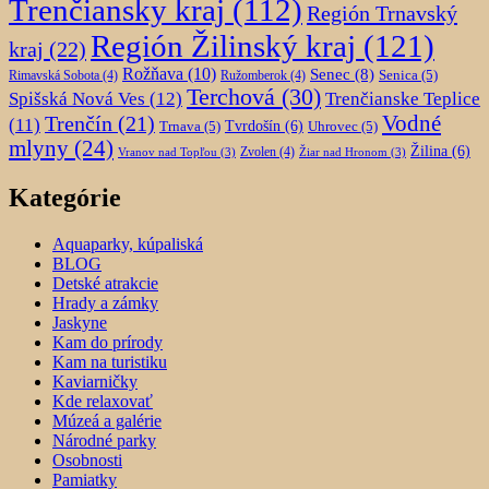
Trenčiansky kraj
(112)
Región Trnavský
Región Žilinský kraj
(121)
kraj
(22)
Rožňava
(10)
Senec
(8)
Senica
(5)
Rimavská Sobota
(4)
Ružomberok
(4)
Terchová
(30)
Spišská Nová Ves
(12)
Trenčianske Teplice
Trenčín
(21)
Vodné
(11)
Trnava
(5)
Tvrdošín
(6)
Uhrovec
(5)
mlyny
(24)
Žilina
(6)
Zvolen
(4)
Vranov nad Topľou
(3)
Žiar nad Hronom
(3)
Kategórie
Aquaparky, kúpaliská
BLOG
Detské atrakcie
Hrady a zámky
Jaskyne
Kam do prírody
Kam na turistiku
Kaviarničky
Kde relaxovať
Múzeá a galérie
Národné parky
Osobnosti
Pamiatky