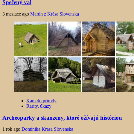
Spečený val
3 mesiace ago
Martin z Krása Slovenska
Kam do prírody
Rarity, úkazy
Archeoparky a skanzeny, ktoré ožívajú históriou
1 rok ago
Dominika Krasa Slovenska