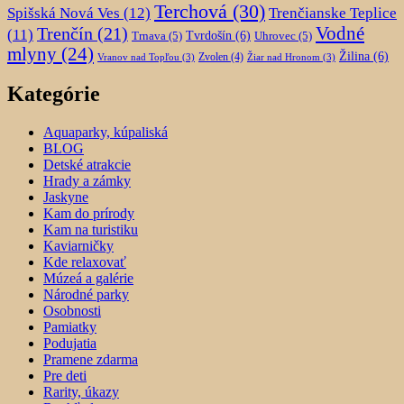
Terchová
(30)
Spišská Nová Ves
(12)
Trenčianske Teplice
Trenčín
(21)
Vodné
(11)
Trnava
(5)
Tvrdošín
(6)
Uhrovec
(5)
mlyny
(24)
Žilina
(6)
Zvolen
(4)
Vranov nad Topľou
(3)
Žiar nad Hronom
(3)
Kategórie
Aquaparky, kúpaliská
BLOG
Detské atrakcie
Hrady a zámky
Jaskyne
Kam do prírody
Kam na turistiku
Kaviarničky
Kde relaxovať
Múzeá a galérie
Národné parky
Osobnosti
Pamiatky
Podujatia
Pramene zdarma
Pre deti
Rarity, úkazy