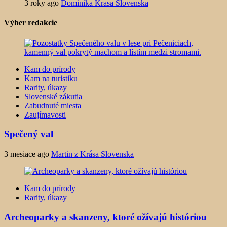
3 roky ago
Dominika Krasa Slovenska
Výber redakcie
Kam do prírody
Kam na turistiku
Rarity, úkazy
Slovenské zákutia
Zabudnuté miesta
Zaujímavosti
Spečený val
3 mesiace ago
Martin z Krása Slovenska
Kam do prírody
Rarity, úkazy
Archeoparky a skanzeny, ktoré ožívajú históriou