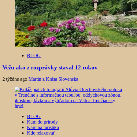
BLOG
Vežu ako z rozprávky staval 12 rokov
2 týždne ago
Martin z Krása Slovenska
BLOG
Kam do prírody
Kam na turistiku
Kde relaxovať