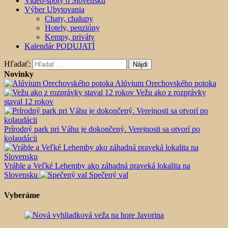
Video-spoty o Slovensku
Výber Ubytovania
Chaty, chalupy
Hotely, penzióny
Kempy, priváty
Kalendár PODUJATÍ
Hľadať:
Novinky
Alúvium Orechovského potoka
Vežu ako z rozprávky
staval 12 rokov
Prírodný park pri Váhu je dokončený. Verejnosti sa otvorí po
kolaudácii
Vráble a Veľké Lehemby ako záhadná praveká lokalita na
Slovensku
Spečený val
Vyberáme