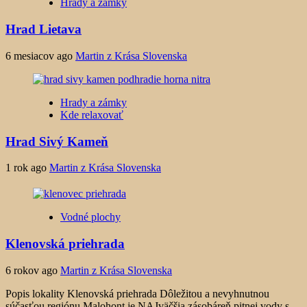
Hrady a zámky
Hrad Lietava
6 mesiacov ago
Martin z Krása Slovenska
Hrady a zámky
Kde relaxovať
Hrad Sivý Kameň
1 rok ago
Martin z Krása Slovenska
Vodné plochy
Klenovská priehrada
6 rokov ago
Martin z Krása Slovenska
Popis lokality Klenovská priehrada Dôležitou a nevyhnutnou
súčasťou regiónu Malohont je NAJväčšia zásobáreň pitnej vody s