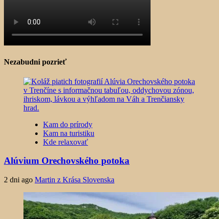
Nezabudni pozrieť
Kam do prírody
Kam na turistiku
Kde relaxovať
Alúvium Orechovského potoka
2 dni ago
Martin z Krása Slovenska