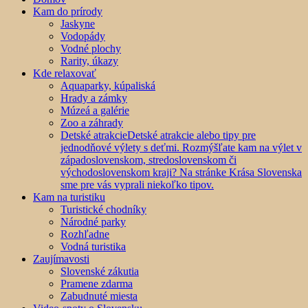
Kam do prírody
Jaskyne
Vodopády
Vodné plochy
Rarity, úkazy
Kde relaxovať
Aquaparky, kúpaliská
Hrady a zámky
Múzeá a galérie
Zoo a záhrady
Detské atrakcie
Detské atrakcie alebo tipy pre
jednodňové výlety s deťmi. Rozmýšľate kam na výlet v
západoslovenskom, stredoslovenskom či
východoslovenskom kraji? Na stránke Krása Slovenska
sme pre vás vyprali niekoľko tipov.
Kam na turistiku
Turistické chodníky
Národné parky
Rozhľadne
Vodná turistika
Zaujímavosti
Slovenské zákutia
Pramene zdarma
Zabudnuté miesta