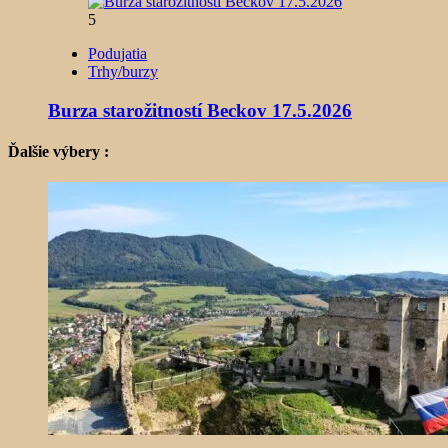
5
Podujatia
Trhy/burzy
Burza starožitností Beckov 17.5.2026
Ďalšie výbery :