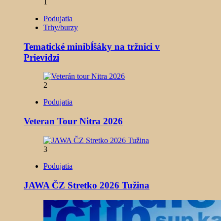
1
Podujatia
Trhy/burzy
Tematické minibĺšáky na tržnici v
Prievidzi
2
Podujatia
Veteran Tour Nitra 2026
3
Podujatia
JAWA ČZ Stretko 2026 Tužina