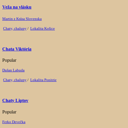
Veža na vlásku
Martin z Krása Slovenska
Chaty, chalupy
/
Lokalita Košice
Chata Viktória
Popular
Dušan Labuda
Chaty, chalupy
/
Lokalita Ponitrie
Chaty Liptov
Popular
Ferko Devečka