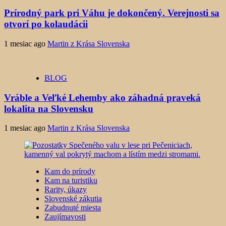
Prírodný park pri Váhu je dokončený. Verejnosti sa
otvorí po kolaudácii
1 mesiac ago
Martin z Krása Slovenska
BLOG
Vráble a Veľké Lehemby ako záhadná praveká
lokalita na Slovensku
1 mesiac ago
Martin z Krása Slovenska
Kam do prírody
Kam na turistiku
Rarity, úkazy
Slovenské zákutia
Zabudnuté miesta
Zaujímavosti