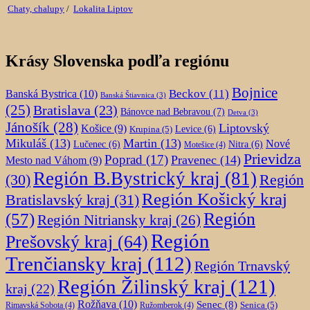
Chaty, chalupy
/
Lokalita Liptov
Krásy Slovenska podľa regiónu
Bojnice
Beckov
(11)
Banská Bystrica
(10)
Banská Štiavnica
(3)
(25)
Bratislava
(23)
Bánovce nad Bebravou
(7)
Detva
(3)
Jánošík
(28)
Liptovský
Košice
(9)
Krupina
(5)
Levice
(6)
Mikuláš
(13)
Martin
(13)
Nové
Lučenec
(6)
Nitra
(6)
Motešice
(4)
Prievidza
Poprad
(17)
Pravenec
(14)
Mesto nad Váhom
(9)
Región B.Bystrický kraj
(81)
Región
(30)
Región Košický kraj
Bratislavský kraj
(31)
Región
(57)
Región Nitriansky kraj
(26)
Región
Prešovský kraj
(64)
Trenčiansky kraj
(112)
Región Trnavský
Región Žilinský kraj
(121)
kraj
(22)
Rožňava
(10)
Senec
(8)
Senica
(5)
Rimavská Sobota
(4)
Ružomberok
(4)