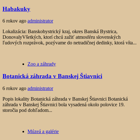
Habakuky
6 rokov ago
administrator
Lokalizácia: Banskobystrický kraj, okres Banská Bystrica,
DonovalyVšetkých, ktorí chcú zažiť atmosféru slovenských
ľudových rozprávok, pozývame do netradičnej dedinky, ktorá víta...
Zoo a záhrady
Botanická záhrada v Banskej Štiavnici
6 rokov ago
administrator
Popis lokality Botanická záhrada v Banskej Štiavnici Botanická
záhrada v Banskej Štiavnici bola vysadená okolo polovice 19.
storočia pod dohľadom...
Múzeá a galérie