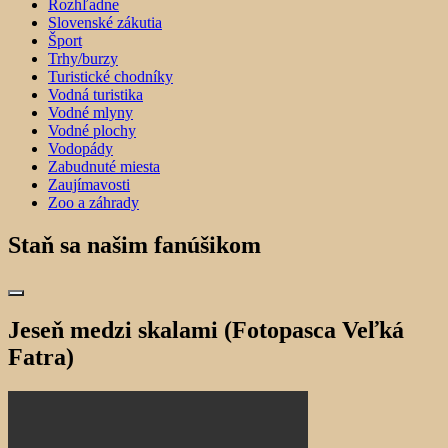
Rozhľadne
Slovenské zákutia
Šport
Trhy/burzy
Turistické chodníky
Vodná turistika
Vodné mlyny
Vodné plochy
Vodopády
Zabudnuté miesta
Zaujímavosti
Zoo a záhrady
Staň sa našim fanúšikom
Jeseň medzi skalami (Fotopasca Veľká
Fatra)