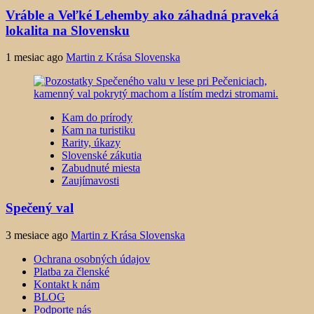
Vráble a Veľké Lehemby ako záhadná praveká
lokalita na Slovensku
1 mesiac ago
Martin z Krása Slovenska
Kam do prírody
Kam na turistiku
Rarity, úkazy
Slovenské zákutia
Zabudnuté miesta
Zaujímavosti
Spečený val
3 mesiace ago
Martin z Krása Slovenska
Ochrana osobných údajov
Platba za členské
Kontakt k nám
BLOG
Podporte nás