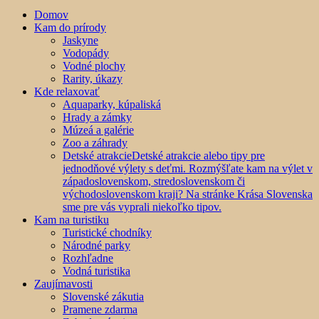
Domov
Kam do prírody
Jaskyne
Vodopády
Vodné plochy
Rarity, úkazy
Kde relaxovať
Aquaparky, kúpaliská
Hrady a zámky
Múzeá a galérie
Zoo a záhrady
Detské atrakcie
Detské atrakcie alebo tipy pre
jednodňové výlety s deťmi. Rozmýšľate kam na výlet v
západoslovenskom, stredoslovenskom či
východoslovenskom kraji? Na stránke Krása Slovenska
sme pre vás vyprali niekoľko tipov.
Kam na turistiku
Turistické chodníky
Národné parky
Rozhľadne
Vodná turistika
Zaujímavosti
Slovenské zákutia
Pramene zdarma