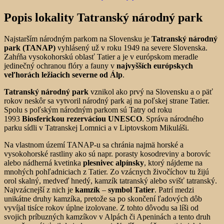
Popis lokality Tatranský národný park
Najstarším národným parkom na Slovensku je
Tatranský národný
park (TANAP)
vyhlásený už v roku 1949 na severe Slovenska.
Zahŕňa vysokohorskú oblasť Tatier a je v európskom meradle
jedinečný ochranou flóry a fauny v
najvyšších európskych
veľhorách ležiacich severne od Álp
.
Tatranský národný park
vznikol ako prvý na Slovensku a o päť
rokov neskôr sa vytvoril národný park aj na poľskej strane Tatier.
Spolu s poľským národným parkom sú Tatry od roku
1993
Biosferickou rezerváciou UNESCO
. Správa národného
parku sídli v Tatranskej Lomnici a v Liptovskom Mikuláši.
Na vlastnom území TANAP-u sa chránia najmä horské a
vysokohorské rastliny ako sú napr. porasty kosodreviny a borovíc
alebo nádherná kvetinka
plesnivec alpínsky
, ktorý nájdeme na
mnohých pohľadniciach z Tatier. Zo vzácnych živočíchov tu žijú
orol skalný, medveď hnedý, kamzík tatranský alebo svišť tatranský.
Najvzácnejší z nich je
kamzík
–
symbol Tatier
. Patrí medzi
unikátne druhy kamzíka, pretože sa po skončení ľadových dôb
vyvíjal tisíce rokov úplne izolovane. Z tohto dôvodu sa líši od
svojich príbuzných kamzíkov v Alpách či Apeninách a tento druh