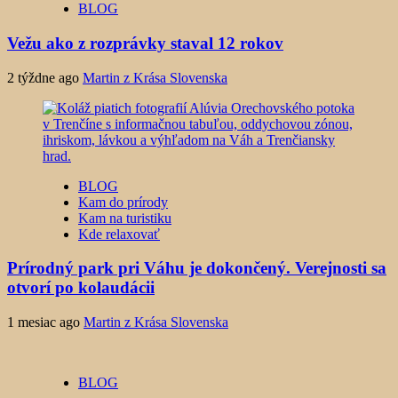
BLOG
Vežu ako z rozprávky staval 12 rokov
2 týždne ago
Martin z Krása Slovenska
BLOG
Kam do prírody
Kam na turistiku
Kde relaxovať
Prírodný park pri Váhu je dokončený. Verejnosti sa
otvorí po kolaudácii
1 mesiac ago
Martin z Krása Slovenska
BLOG