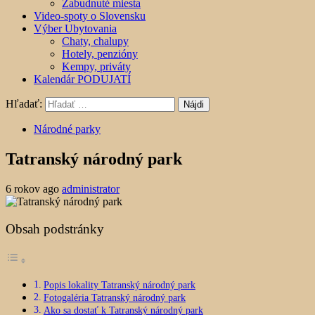
Zabudnuté miesta
Video-spoty o Slovensku
Výber Ubytovania
Chaty, chalupy
Hotely, penzióny
Kempy, priváty
Kalendár PODUJATÍ
Hľadať:
Národné parky
Tatranský národný park
6 rokov ago
administrator
Obsah podstránky
Popis lokality Tatranský národný park
Fotogaléria Tatranský národný park
Ako sa dostať k Tatranský národný park