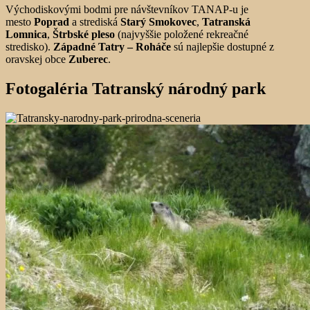
Východiskovými bodmi pre návštevníkov TANAP-u je
mesto
Poprad
a strediská
Starý Smokovec
,
Tatranská
Lomnica
,
Štrbské pleso
(najvyššie položené rekreačné
stredisko).
Západné Tatry – Roháče
sú najlepšie dostupné z
oravskej obce
Zuberec
.
Fotogaléria Tatranský národný park