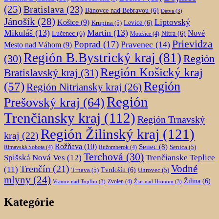
(25)
Bratislava
(23)
Bánovce nad Bebravou
(6)
Detva
(3)
Jánošík
(28)
Liptovský
Košice
(9)
Krupina
(5)
Levice
(6)
Mikuláš
(13)
Martin
(13)
Nové
Lučenec
(6)
Nitra
(6)
Motešice
(4)
Prievidza
Poprad
(17)
Pravenec
(14)
Mesto nad Váhom
(9)
Región B.Bystrický kraj
(81)
Región
(30)
Región Košický kraj
Bratislavský kraj
(31)
Región
(57)
Región Nitriansky kraj
(26)
Región
Prešovský kraj
(64)
Trenčiansky kraj
(112)
Región Trnavský
Región Žilinský kraj
(121)
kraj
(22)
Rožňava
(10)
Senec
(8)
Senica
(5)
Rimavská Sobota
(4)
Ružomberok
(4)
Terchová
(30)
Spišská Nová Ves
(12)
Trenčianske Teplice
Trenčín
(21)
Vodné
(11)
Trnava
(5)
Tvrdošín
(6)
Uhrovec
(5)
mlyny
(24)
Žilina
(6)
Zvolen
(4)
Vranov nad Topľou
(3)
Žiar nad Hronom
(3)
Kategórie