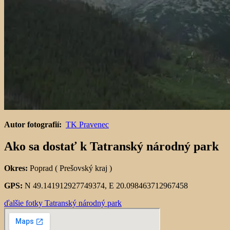
Autor fotografií:
TK Pravenec
Ako sa dostať k Tatranský národný park
Okres:
Poprad ( Prešovský kraj )
GPS:
N 49.141912927749374, E 20.098463712967458
ďalšie fotky Tatranský národný park