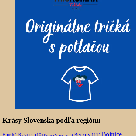
Krásy Slovenska podľa regiónu
Bojnice
Beckov
(11)
Banská Bystrica
(10)
Banská Štiavnica
(3)