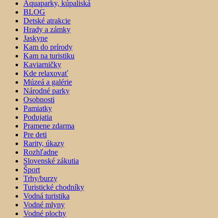
Aquaparky, kúpaliská
BLOG
Detské atrakcie
Hrady a zámky
Jaskyne
Kam do prírody
Kam na turistiku
Kaviarničky
Kde relaxovať
Múzeá a galérie
Národné parky
Osobnosti
Pamiatky
Podujatia
Pramene zdarma
Pre deti
Rarity, úkazy
Rozhľadne
Slovenské zákutia
Šport
Trhy/burzy
Turistické chodníky
Vodná turistika
Vodné mlyny
Vodné plochy