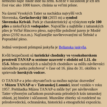
nemožno nájsť nikde inde na zemi. Keďže v súčasnosti je ich len
čosi viac ako 1000 kusov, chránia sa veľmi prísne.
Na území Vysokých Tatier sa nachádza najvyšší vrch
Slovenska,
Gerlachovský štít
(2655 m) a
symbol
Slovenska
Kriváň
. Park je charakteristický aj výskytom
vyše 100
plies
a niekoľkých
vodopádov
. Najväčšie a najhlbšie z tatranských
plies je Veľké Hincovo pleso, najvyššie položené jazero je Modré
pleso (2192 m.n.m.). Najčastejšie navštevovanými sú Štrbské a
Popradské pleso.
Jediná verejnosti prístupná jaskyňa je
Belianska jaskyňa
.
Kvôli bezpečnosti sú
turistické chodníky vo vysokohorskom
prostredí TANAP-u sezónne uzavreté v období od 1.11. do
15.6.
Mimo turistických a náučných chodníkov sa môžu návštevníci
národného parku pohybovať v čase od 16. júna do 31. októbra v
sprievode
horských vodcov
.
O TANAP-e a jeho obyvateľoch sa možno najviac dozvedieť
v
Múzeu TANAP-u
v
Tatranskej Lomnici
, ktoré vzniklo v roku
1957. Prehliadka Múzea TANAP-u môže byť pre návštevníkov
Tatier výborným začiatkom poznávania prírodných krás tatranskej
oblasti, jej histórie i súčasnosti. Muzeálne zbierky sú rozdelené na
prírodovedeckú, ochranársku, historickú a etnografickú expozíciu.