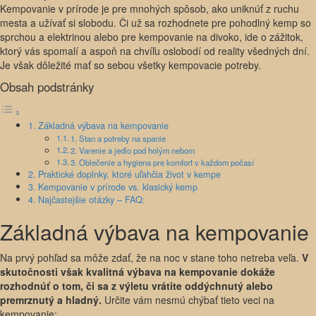
Kempovanie v prírode je pre mnohých spôsob, ako uniknúť z ruchu
mesta a užívať si slobodu. Či už sa rozhodnete pre pohodlný kemp so
sprchou a elektrinou alebo pre kempovanie na divoko, ide o zážitok,
ktorý vás spomalí a aspoň na chvíľu oslobodí od reality všedných dní.
Je však dôležité mať so sebou všetky kempovacie potreby.
Obsah podstránky
Základná výbava na kempovanie
1. Stan a potreby na spanie
2. Varenie a jedlo pod holým nebom
3. Oblečenie a hygiena pre komfort v každom počasí
Praktické doplnky, ktoré uľahčia život v kempe
Kempovanie v prírode vs. klasický kemp
Najčastejšie otázky – FAQ:
Základná výbava na kempovanie
Na prvý pohľad sa môže zdať, že na noc v stane toho netreba veľa.
V
skutočnosti však kvalitná výbava na kempovanie dokáže
rozhodnúť o tom, či sa z výletu vrátite oddýchnutý alebo
premrznutý a hladný.
Určite vám nesmú chýbať tieto veci na
kempovanie: