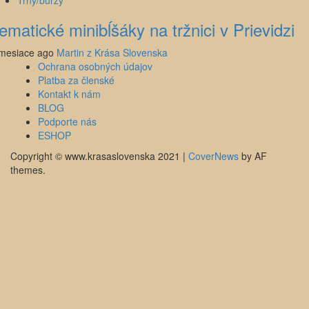
Trhy/burzy
ematické minibĺšáky na tržnici v Prievidzi
mesiace ago
Martin z Krása Slovenska
Ochrana osobných údajov
Platba za členské
Kontakt k nám
BLOG
Podporte nás
ESHOP
Copyright © www.krasaslovenska 2021
|
CoverNews
by AF
themes.