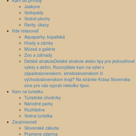
Kam do prírody
Jaskyne
Vodopády
Vodné plochy
Rarity, úkazy
Kde relaxovať
Aquaparky, kúpaliská
Hrady a zámky
Múzeá a galérie
Zoo a záhrady
Detské atrakcie
Detské atrakcie alebo tipy pre jednodňové
výlety s deťmi. Rozmýšľate kam na výlet v
západoslovenskom, stredoslovenskom či
východoslovenskom kraji? Na stránke Krása Slovenska
sme pre vás vyprali niekoľko tipov.
Kam na turistiku
Turistické chodníky
Národné parky
Rozhľadne
Vodná turistika
Zaujímavosti
Slovenské zákutia
Pramene zdarma