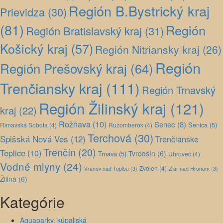
Región B.Bystrický kraj
Prievidza
(30)
(81)
Región
Región Bratislavský kraj
(31)
Košický kraj
(57)
Región Nitriansky kraj
(26)
Región
Región Prešovský kraj
(64)
Trenčiansky kraj
(111)
Región Trnavský
Región Žilinský kraj
(121)
kraj
(22)
Rožňava
(10)
Senec
(8)
Senica
(5)
Rimavská Sobota
(4)
Ružomberok
(4)
Terchová
(30)
Spišská Nová Ves
(12)
Trenčianske
Trenčín
(20)
Teplice
(10)
Tvrdošín
(6)
Trnava
(5)
Uhrovec
(4)
Vodné mlyny
(24)
Zvolen
(4)
Vranov nad Topľou
(3)
Žiar nad Hronom
(3)
Žilina
(6)
Kategórie
Aquaparky, kúpaliská