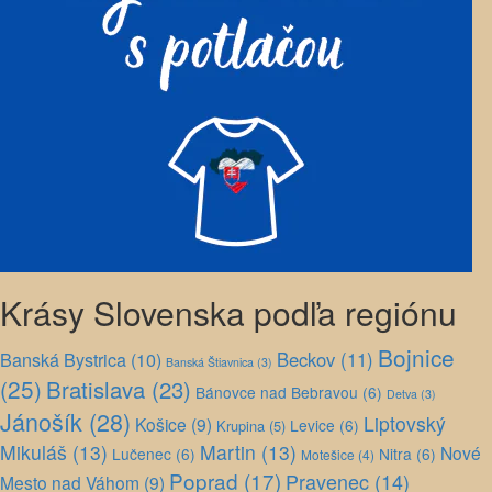
Krásy Slovenska podľa regiónu
Bojnice
Banská Bystrica
(10)
Beckov
(11)
Banská Štiavnica
(3)
(25)
Bratislava
(23)
Bánovce nad Bebravou
(6)
Detva
(3)
Jánošík
(28)
Liptovský
Košice
(9)
Levice
(6)
Krupina
(5)
Mikuláš
(13)
Martin
(13)
Nové
Lučenec
(6)
Nitra
(6)
Motešice
(4)
Poprad
(17)
Pravenec
(14)
Mesto nad Váhom
(9)