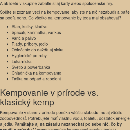
A ak idete v skupine zabaľte si aj karty alebo spoločenské hry.
Spíšte si zoznam vecí na kempovanie, aby ste na nič nezabudli a baľte
sa podľa neho. Čo všetko na kempovanie by teda mal obsahovať?
Stan, kolíky, kladivo
Spacák, karimatka, vankúš
Varič a palivo
Riady, príbory, jedlo
Oblečenie do dažďa aj slnka
Hygienické potreby
Lekárnička
Svetlo a powerbanka
Chladnička na kempovanie
Taška na odpad a repelent
Kempovanie v prírode vs.
klasický kemp
Kempovanie v stane v prírode ponúka väčšiu slobodu, no aj väčšiu
zodpovednosť. Potrebujete mať vlastnú vodu, toaletu, dostatok energie
a jedla.
Pamätajte aj na zásadu nezanechať po sebe nič, čo by
narušilo prírodu.
V organizovaných kempochsú sprchy, toalety,