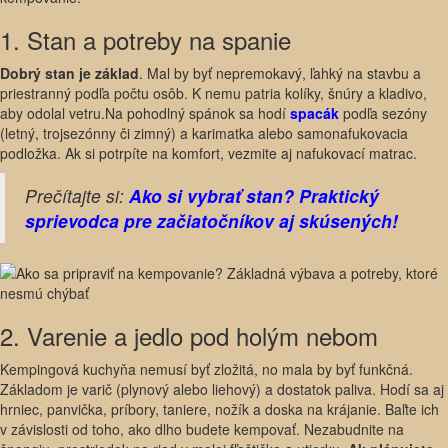
1. Stan a potreby na spanie
Dobrý stan je základ
. Mal by byť nepremokavý, ľahký na stavbu a
priestranný podľa počtu osôb. K nemu patria kolíky, šnúry a kladivo,
aby odolal vetru.Na pohodlný spánok sa hodí
spacák
podľa sezóny
(letný, trojsezónny či zimný) a karimatka alebo samonafukovacia
podložka. Ak si potrpíte na komfort, vezmite aj nafukovací matrac.
Prečítajte si:
Ako si vybrať stan? Praktický
sprievodca pre začiatočníkov aj skúsených!
2. Varenie a jedlo pod holým nebom
Kempingová kuchyňa nemusí byť zložitá, no mala by byť funkčná.
Základom je varič (plynový alebo liehový) a dostatok paliva. Hodí sa aj
hrniec, panvička, príbory, taniere, nožík a doska na krájanie. Baľte ich
v závislosti od toho, ako dlho budete kempovať. Nezabudnite na