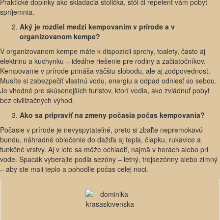
Praktické doplnky ako skladacia stolička, stôl či repelent vám pobyt
spríjemnia.
Aký je rozdiel medzi kempovaním v prírode a v
organizovanom kempe?
V organizovanom kempe máte k dispozícii sprchy, toalety, často aj
elektrinu a kuchynku – ideálne riešenie pre rodiny a začiatočníkov.
Kempovanie v prírode prináša väčšiu slobodu, ale aj zodpovednosť.
Musíte si zabezpečiť vlastnú vodu, energiu a odpad odniesť so sebou.
Je vhodné pre skúsenejších turistov, ktorí vedia, ako zvládnuť pobyt
bez civilizačných výhod.
Ako sa pripraviť na zmeny počasia počas kempovania?
Počasie v prírode je nevyspytateľné, preto si zbaľte nepremokavú
bundu, náhradné oblečenie do dažďa aj tepla, čiapku, rukavice a
funkčné vrstvy. Aj v lete sa môže ochladiť, najmä v horách alebo pri
vode. Spacák vyberajte podľa sezóny – letný, trojsezónny alebo zimný
– aby ste mali teplo a pohodlie počas celej noci.