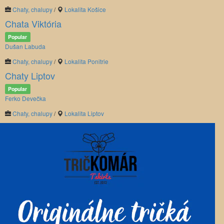
Chaty, chalupy
/
Lokalita Košice
Chata Viktória
Popular
Dušan Labuda
Chaty, chalupy
/
Lokalita Ponitrie
Chaty Liptov
Popular
Ferko Devečka
Chaty, chalupy
/
Lokalita Liptov