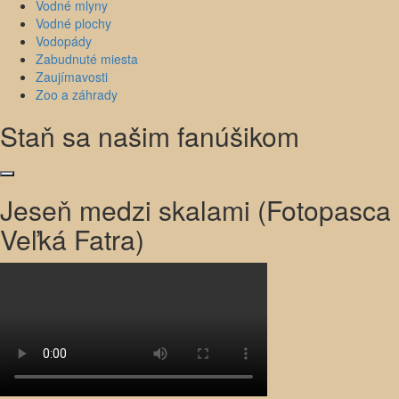
Vodné mlyny
Vodné plochy
Vodopády
Zabudnuté miesta
Zaujímavosti
Zoo a záhrady
Staň sa našim fanúšikom
Jeseň medzi skalami (Fotopasca
Veľká Fatra)