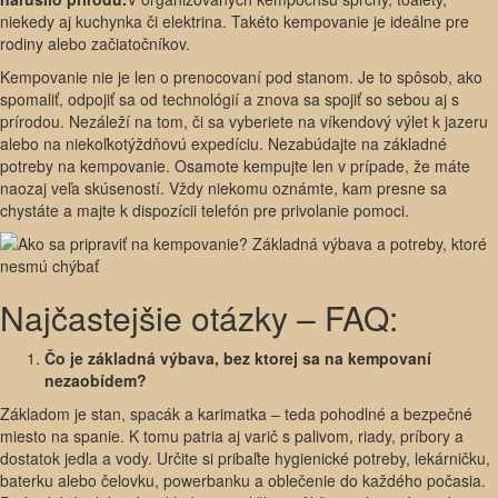
niekedy aj kuchynka či elektrina. Takéto kempovanie je ideálne pre
rodiny alebo začiatočníkov.
Kempovanie nie je len o prenocovaní pod stanom. Je to spôsob, ako
spomaliť, odpojiť sa od technológií a znova sa spojiť so sebou aj s
prírodou. Nezáleží na tom, či sa vyberiete na víkendový výlet k jazeru
alebo na niekoľkotýždňovú expedíciu. Nezabúdajte na základné
potreby na kempovanie. Osamote kempujte len v prípade, že máte
naozaj veľa skúseností. Vždy niekomu oznámte, kam presne sa
chystáte a majte k dispozícii telefón pre privolanie pomoci.
Najčastejšie otázky – FAQ:
Čo je základná výbava, bez ktorej sa na kempovaní
nezaobídem?
Základom je stan, spacák a karimatka – teda pohodlné a bezpečné
miesto na spanie. K tomu patria aj varič s palivom, riady, príbory a
dostatok jedla a vody. Určite si pribaľte hygienické potreby, lekárničku,
baterku alebo čelovku, powerbanku a oblečenie do každého počasia.