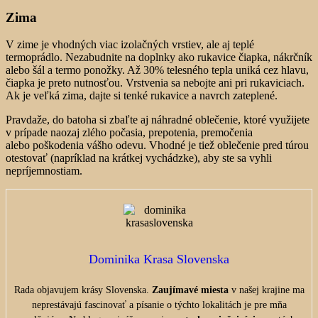
Zima
V zime je vhodných viac izolačných vrstiev, ale aj teplé
termoprádlo. Nezabudnite na doplnky ako rukavice čiapka, nákrčník
alebo šál a termo ponožky. Až 30% telesného tepla uniká cez hlavu,
čiapka je preto nutnosťou. Vrstvenia sa nebojte ani pri rukaviciach.
Ak je veľká zima, dajte si tenké rukavice a navrch zateplené.
Pravdaže, do batoha si zbaľte aj náhradné oblečenie, ktoré využijete
v prípade naozaj zlého počasia, prepotenia, premočenia
alebo poškodenia vášho odevu. Vhodné je tiež oblečenie pred túrou
otestovať (napríklad na krátkej vychádzke), aby ste sa vyhli
nepríjemnostiam.
Dominika Krasa Slovenska
Rada objavujem krásy Slovenska.
Zaujímavé miesta
v našej krajine ma
neprestávajú fascinovať a písanie o týchto lokalitách je pre mňa