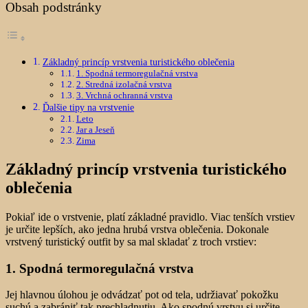
Obsah podstránky
Základný princíp vrstvenia turistického oblečenia
1. Spodná termoregulačná vrstva
2. Stredná izolačná vrstva
3. Vrchná ochranná vrstva
Ďalšie tipy na vrstvenie
Leto
Jar a Jeseň
Zima
Základný princíp vrstvenia turistického
oblečenia
Pokiaľ ide o vrstvenie, platí základné pravidlo. Viac tenších vrstiev
je určite lepších, ako jedna hrubá vrstva oblečenia. Dokonale
vrstvený turistický outfit by sa mal skladať z troch vrstiev:
1. Spodná termoregulačná vrstva
Jej hlavnou úlohou je odvádzať pot od tela, udržiavať pokožku
suchú a zabrániť tak prechladnutiu. Ako spodnú vrstvu si určite