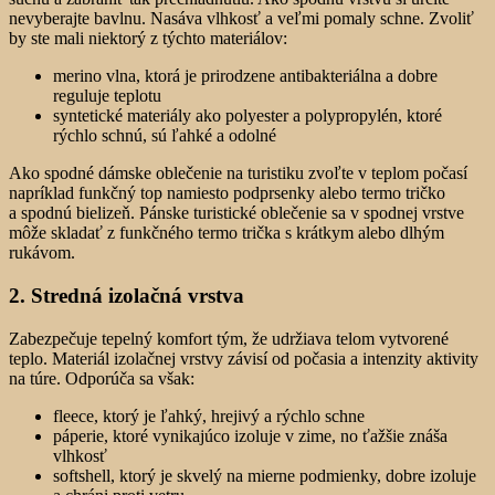
nevyberajte bavlnu. Nasáva vlhkosť a veľmi pomaly schne. Zvoliť
by ste mali niektorý z týchto materiálov:
merino vlna, ktorá je prirodzene antibakteriálna a dobre
reguluje teplotu
syntetické materiály ako polyester a polypropylén, ktoré
rýchlo schnú, sú ľahké a odolné
Ako spodné dámske oblečenie na turistiku zvoľte v teplom počasí
napríklad funkčný top namiesto podprsenky alebo termo tričko
a spodnú bielizeň. Pánske turistické oblečenie sa v spodnej vrstve
môže skladať z funkčného termo trička s krátkym alebo dlhým
rukávom.
2. Stredná izolačná vrstva
Zabezpečuje tepelný komfort tým, že udržiava telom vytvorené
teplo. Materiál izolačnej vrstvy závisí od počasia a intenzity aktivity
na túre. Odporúča sa však:
fleece, ktorý je ľahký, hrejivý a rýchlo schne
páperie, ktoré vynikajúco izoluje v zime, no ťažšie znáša
vlhkosť
softshell, ktorý je skvelý na mierne podmienky, dobre izoluje