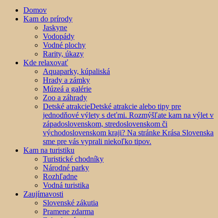
Domov
Kam do prírody
Jaskyne
Vodopády
Vodné plochy
Rarity, úkazy
Kde relaxovať
Aquaparky, kúpaliská
Hrady a zámky
Múzeá a galérie
Zoo a záhrady
Detské atrakcie
Detské atrakcie alebo tipy pre
jednodňové výlety s deťmi. Rozmýšľate kam na výlet v
západoslovenskom, stredoslovenskom či
východoslovenskom kraji? Na stránke Krása Slovenska
sme pre vás vyprali niekoľko tipov.
Kam na turistiku
Turistické chodníky
Národné parky
Rozhľadne
Vodná turistika
Zaujímavosti
Slovenské zákutia
Pramene zdarma