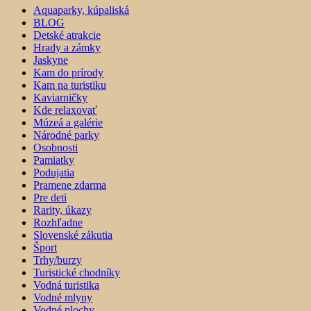
Aquaparky, kúpaliská
BLOG
Detské atrakcie
Hrady a zámky
Jaskyne
Kam do prírody
Kam na turistiku
Kaviarničky
Kde relaxovať
Múzeá a galérie
Národné parky
Osobnosti
Pamiatky
Podujatia
Pramene zdarma
Pre deti
Rarity, úkazy
Rozhľadne
Slovenské zákutia
Šport
Trhy/burzy
Turistické chodníky
Vodná turistika
Vodné mlyny
Vodné plochy