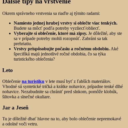
Ďalšie tipy na vrstvenie
Okrem správneho vrstvenia sa riaďte aj týmito radami:
Namiesto jednej hrubej vrstvy si oblečte viac tenkých.
Budete sa môcť podľa potreby vyzliecť/obliecť.
Vyberajte si oblečenie, ktoré má zipsy.
Je dôležité, aby ste
sa v prípade potreby mohli rozopnúť. Zabráni sa tak
prehriatiu.
Vrstvy prispôsobujte počasiu a ročnému obdobiu.
Aké
špecifiká majú jednotlivé ročné obdobia, čo sa týka
turistického oblečenia?
Leto
Oblečenie
na turistiku
v lete musí byť z ľahších materiálov.
Vhodné sú syntetické tričká a krátke nohavice, prípadne tenké dlhé
nohavice. Nezabudnite sa chrániť pred slnkom, pomôže klobúk,
šiltovka a slnečné okuliare.
Jar a Jeseň
Tu je dôležité dbať hlavne na to, aby bolo oblečenie nepremokavé
a odolné voči vetru.