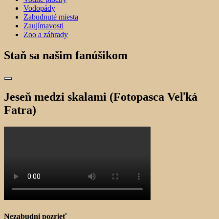
Vodopády
Zabudnuté miesta
Zaujímavosti
Zoo a záhrady
Staň sa našim fanúšikom
Jeseň medzi skalami (Fotopasca Veľká
Fatra)
Nezabudni pozrieť