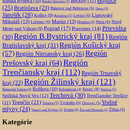
Bojnice
Beckov
(11)
Banská Bystrica
(10)
Banská Štiavnica
(3)
(25)
Bratislava
(23)
Bánovce nad Bebravou
(6)
Detva
(3)
Jánošík
(28)
Liptovský
Košice
(9)
Krupina
(5)
Levice
(6)
Mikuláš
(13)
Martin
(13)
Nové
Lučenec
(6)
Nitra
(6)
Motešice
(4)
Prievidza
Poprad
(17)
Pravenec
(14)
Mesto nad Váhom
(9)
Región B.Bystrický kraj
(81)
Región
(30)
Región Košický kraj
Bratislavský kraj
(31)
Región
(57)
Región Nitriansky kraj
(26)
Región
Prešovský kraj
(64)
Trenčiansky kraj
(112)
Región Trnavský
Región Žilinský kraj
(121)
kraj
(22)
Rožňava
(10)
Senec
(8)
Senica
(5)
Rimavská Sobota
(4)
Ružomberok
(4)
Terchová
(30)
Spišská Nová Ves
(12)
Trenčianske Teplice
Trenčín
(21)
Vodné
(11)
Trnava
(5)
Tvrdošín
(6)
Uhrovec
(5)
mlyny
(24)
Žilina
(6)
Zvolen
(4)
Vranov nad Topľou
(3)
Žiar nad Hronom
(3)
Kategórie