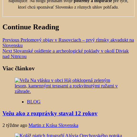
naplňujúce. Na blogu prinášam svoje
postrehy a inšpirácie
pre tých,
ktorí chcú spoznávať Slovensko z rôznych uhlov pohľadu.
Continue Reading
Previous
Prelomový objav v Rusovciach – prvý rímsky akvadukt na
Slovensku
Next
Slovanské osídlenie a archeologické poklady v okolí Diviak
nad Nitricou
Viac článkov
BLOG
Vežu ako z rozprávky staval 12 rokov
2 týždne ago
Martin z Krása Slovenska