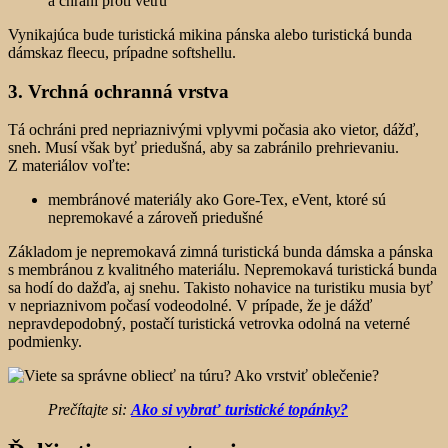
a chráni proti vetru
Vynikajúca bude turistická mikina pánska alebo turistická bunda
dámskaz fleecu, prípadne softshellu.
3. Vrchná ochranná vrstva
Tá ochráni pred nepriaznivými vplyvmi počasia ako vietor, dážď,
sneh. Musí však byť priedušná, aby sa zabránilo prehrievaniu.
Z materiálov voľte:
membránové materiály ako Gore-Tex, eVent, ktoré sú
nepremokavé a zároveň priedušné
Základom je nepremokavá zimná turistická bunda dámska a pánska
s membránou z kvalitného materiálu. Nepremokavá turistická bunda
sa hodí do dažďa, aj snehu. Takisto nohavice na turistiku musia byť
v nepriaznivom počasí vodeodolné. V prípade, že je dážď
nepravdepodobný, postačí turistická vetrovka odolná na veterné
podmienky.
Prečítajte si:
Ako si vybrať turistické topánky?