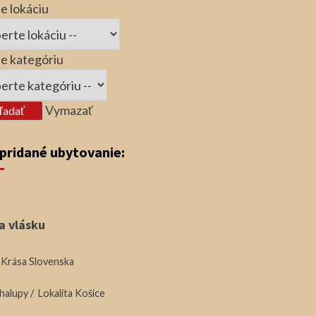
e lokáciu
e kategóriu
Vymazať
ľadať
 pridané ubytovanie:
a vlásku
 Krása Slovenska
chalupy
/
Lokalita Košice