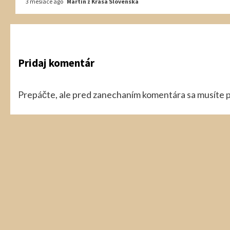
3 mesiace ago
Martin z Krása Slovenska
Pridaj komentár
Prepáčte, ale pred zanechaním komentára sa musíte
p