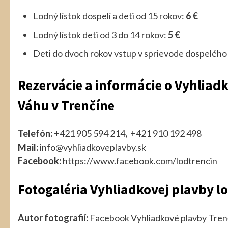
Lodný lístok dospelí a deti od 15 rokov:
6 €
Lodný lístok deti od 3 do 14 rokov:
5 €
Deti do dvoch rokov vstup v sprievode dospeléh
Rezervácie a informácie o Vyhlia
Váhu v Trenčíne
Telefón:
+421 905 594 214
,
+421 910 192 498
Mail:
info@vyhliadkoveplavby.sk
Facebook:
https://www.facebook.com/lodtrencin
Fotogaléria Vyhliadkovej plavby l
Autor fotografií:
Facebook
Vyhliadkové plavby Tren