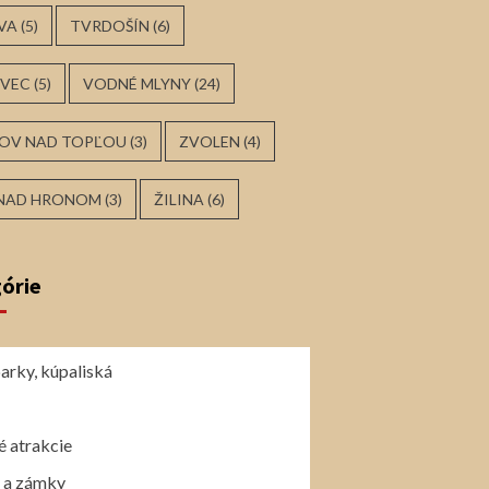
VA
(5)
TVRDOŠÍN
(6)
VEC
(5)
VODNÉ MLYNY
(24)
OV NAD TOPĽOU
(3)
ZVOLEN
(4)
 NAD HRONOM
(3)
ŽILINA
(6)
órie
arky, kúpaliská
 atrakcie
 a zámky