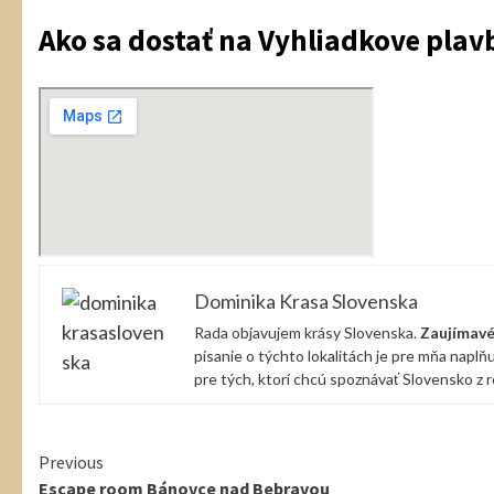
Ako sa dostať na Vyhliadkove plav
Dominika Krasa Slovenska
Rada objavujem krásy Slovenska.
Zaujímavé
písanie o týchto lokalitách je pre mňa napl
pre tých, ktorí chcú spoznávať Slovensko z 
Continue
Previous
Escape room Bánovce nad Bebravou