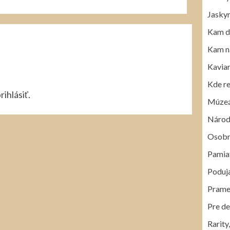
Jasky
Kam d
Kam na
Kavia
Kde r
rihlásiť
.
Múzeá 
Národ
Osobn
Pamia
Poduja
Prame
Pre de
Rarity