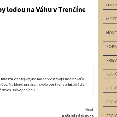
LUČE
by loďou na Váhu v Trenčíne
MOTE
NOVÉ
POPR
PRIE
REGIÓ
 miesta
v našej krajine ma neprestávajú fascinovať a
ňujúce. Na blogu prinášam svoje
postrehy a inšpirácie
REGI
rôznych uhlov pohľadu.
REGI
Next
Kaštieľ Látkovce
REGI