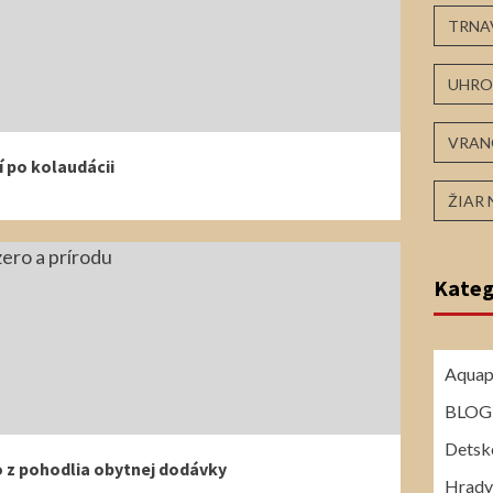
TRNA
UHRO
VRAN
í po kolaudácii
ŽIAR
Kateg
Aquap
BLOG
Detské
 z pohodlia obytnej dodávky
Hrady