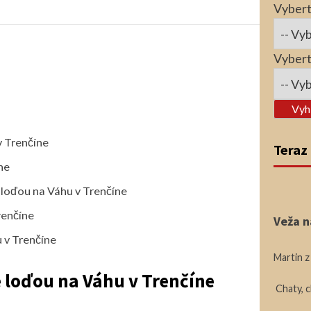
Vybert
Vybert
Vyh
v Trenčíne
Teraz
ne
 loďou na Váhu v Trenčíne
renčíne
Veža n
 v Trenčíne
Martin z
 loďou na Váhu v Trenčíne
Chaty, 