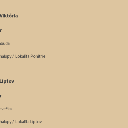
Viktória
r
abuda
chalupy
/
Lokalita Ponitrie
Liptov
r
evečka
chalupy
/
Lokalita Liptov