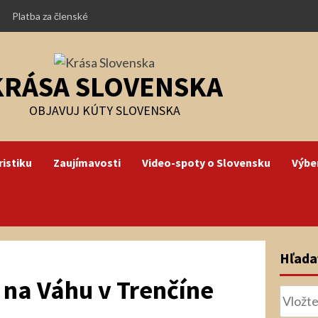
Platba za členské
KRÁSA SLOVENSKA
OBJAVUJ KÚTY SLOVENSKA
istiku
Zaujímavosti
Video-spoty o Slovensku
Výbe
Hľada
 na Váhu v Trenčíne