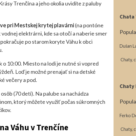
rásy Trenčína a jeho okolia uvidíte z paluby
Chata 
ave pri Mestskej krytej plavárni
(na pontóne
Popula
k vodnej elektrárni, kde sa otočí a naberie smer
 pokračuje po starom koryte Váhu k obci
Dušan L
u.
Chaty, 
o 10:00. Miesto na lodi je nutné si vopred
ýždeň. Loď je možné prenajať si na detské
ké večery a pod.
Chaty 
 osôb (70 detí). Na palube sa nachádza
Popula
fónom, ktorý môžete využiť počas súkromných
íkov.
Ferko D
na Váhu v Trenčíne
Chaty, 