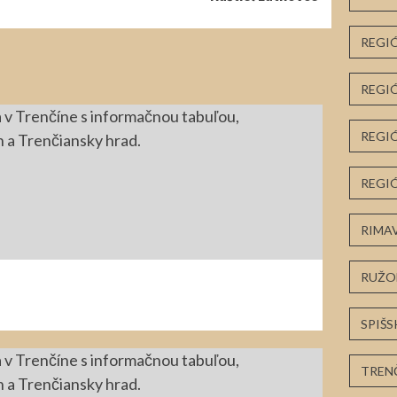
REGI
REGI
REGI
REGIÓ
RIMA
RUŽO
SPIŠS
TREN