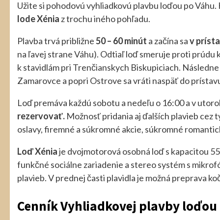
Užite si pohodovú vyhliadkovú plavbu loďou po Váhu. K
lode Xénia
z trochu iného pohľadu.
Plavba trvá približne
50 – 60 minút
a začína sa
v príst
na ľavej strane Váhu). Odtiaľ loď smeruje proti prúdu 
k stavidlám pri Trenčianskych Biskupiciach. Následne
Zamarovce a popri Ostrove sa vráti naspäť do prístav
Loď premáva každú sobotu a nedeľu o 16:00 a v utorok 
rezervovať.
Možnosť pridania aj ďalších plavieb cez t
oslavy, firemné a súkromné akcie, súkromné romantic
Loď Xénia
je dvojmotorová osobná loď s kapacitou 55
funkčné sociálne zariadenie a stereo systém s mikro
plavieb. V prednej časti plavidla je možná preprava koč
Cenník Vyhliadkovej plavby loďou 