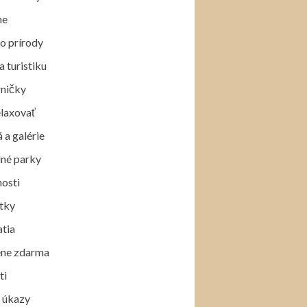
ne
o prírody
 turistiku
rničky
elaxovať
a galérie
né parky
osti
tky
tia
ne zdarma
ti
, úkazy