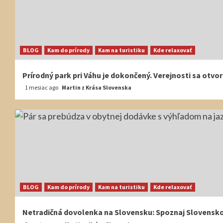
BLOG
Kam do prírody
Kam na turistiku
Kde relaxovať
Prírodný park pri Váhu je dokončený. Verejnosti sa otvor
1 mesiac ago
Martin z Krása Slovenska
BLOG
Kam do prírody
Kam na turistiku
Kde relaxovať
Netradičná dovolenka na Slovensku: Spoznaj Slovensko