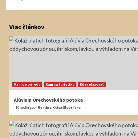
Reading
Viac článkov
Kam do prírody
Kam na turistiku
Kde relaxovať
Alúvium Orechovského potoka
10 hodín ago
Martin z Krása Slovenska