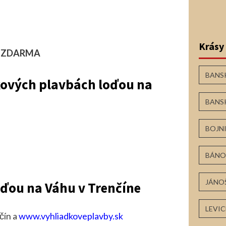
Krásy
o
ZDARMA
BANS
dkových plavbách loďou na
BANS
BOJN
BÁNO
JÁNO
oďou na Váhu v Trenčíne
LEVIC
čín a
www.vyhliadkoveplavby.sk