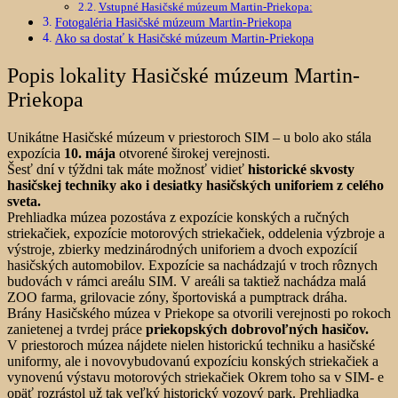
Vstupné Hasičské múzeum Martin-Priekopa:
Fotogaléria Hasičské múzeum Martin-Priekopa
Ako sa dostať k Hasičské múzeum Martin-Priekopa
Popis lokality Hasičské múzeum Martin-
Priekopa
Unikátne Hasičské múzeum v priestoroch SIM – u bolo ako stála
expozícia
10. mája
otvorené širokej verejnosti.
Šesť dní v týždni tak máte možnosť vidieť
historické skvosty
hasičskej techniky ako i desiatky hasičských uniforiem z celého
sveta.
Prehliadka múzea pozostáva z expozície konských a ručných
striekačiek, expozície motorových striekačiek, oddelenia výzbroje a
výstroje, zbierky medzinárodných uniforiem a dvoch expozícií
hasičských automobilov. Expozície sa nachádzajú v troch rôznych
budovách v rámci areálu SIM. V areáli sa taktiež nachádza malá
ZOO farma, grilovacie zóny, športoviská a pumptrack dráha.
Brány Hasičského múzea v Priekope sa otvorili verejnosti po rokoch
zanietenej a tvrdej práce
priekopských dobrovoľných hasičov.
V priestoroch múzea nájdete nielen historickú techniku a hasičské
uniformy, ale i novovybudovanú expozíciu konských striekačiek a
vynovenú výstavu motorových striekačiek Okrem toho sa v SIM- e
opäť rozrástol už tak veľký historický vozový park. Prehliadka