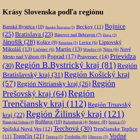
Krásy Slovenska podľa regiónu
Bojnice
Beckov
(11)
Banská Bystrica
(10)
Banská Štiavnica
(3)
(25)
Bratislava
(23)
Bánovce nad Bebravou
(7)
Detva
(3)
Jánošík
(28)
Liptovský
Košice
(9)
Krupina
(5)
Levice
(6)
Mikuláš
(13)
Martin
(13)
Nové
Lučenec
(6)
Nitra
(6)
Motešice
(4)
Prievidza
Poprad
(17)
Pravenec
(14)
Mesto nad Váhom
(9)
Región B.Bystrický kraj
(81)
Región
(30)
Región Košický kraj
Bratislavský kraj
(31)
Región
(57)
Región Nitriansky kraj
(26)
Región
Prešovský kraj
(64)
Trenčiansky kraj
(112)
Región Trnavský
Región Žilinský kraj
(121)
kraj
(22)
Rožňava
(10)
Senec
(8)
Senica
(5)
Rimavská Sobota
(4)
Ružomberok
(4)
Terchová
(30)
Spišská Nová Ves
(12)
Trenčianske Teplice
Trenčín
(21)
Vodné
(11)
Trnava
(5)
Tvrdošín
(6)
Uhrovec
(5)