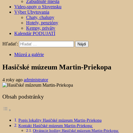
Zabudnuté miesta
Video-spoty o Slovensku
Výber Ubytovania
Chaty, chalupy
Hotely, penzióny
Kempy, priváty
Kalendár PODUJATÍ
Hľadať:
Múzeá a galérie
Hasičské múzeum Martin-Priekopa
4 roky ago
administrator
Obsah podstránky
Popis lokality Hasičské múzeum Martin-Priekopa
Kontakt Hasičské múzeum Martin-Priekopa:
Otváracie hodiny Hasičské múzeum Martin-Priekopa: