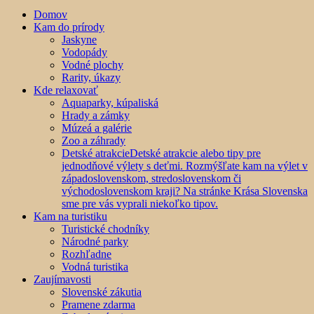
Domov
Kam do prírody
Jaskyne
Vodopády
Vodné plochy
Rarity, úkazy
Kde relaxovať
Aquaparky, kúpaliská
Hrady a zámky
Múzeá a galérie
Zoo a záhrady
Detské atrakcie
Detské atrakcie alebo tipy pre
jednodňové výlety s deťmi. Rozmýšľate kam na výlet v
západoslovenskom, stredoslovenskom či
východoslovenskom kraji? Na stránke Krása Slovenska
sme pre vás vyprali niekoľko tipov.
Kam na turistiku
Turistické chodníky
Národné parky
Rozhľadne
Vodná turistika
Zaujímavosti
Slovenské zákutia
Pramene zdarma