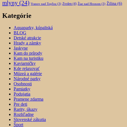
mlyny
(24)
Žilina
(6)
Zvolen
(4)
Vranov nad Topľou
(3)
Žiar nad Hronom
(3)
Kategórie
Aquaparky, kúpaliská
BLOG
Detské atrakcie
Hrady a zámky
Jaskyne
Kam do prírody
Kam na turistiku
Kaviarničky
Kde relaxovať
Múzeá a galérie
Národné parky
Osobnosti
Pamiatky
Podujatia
Pramene zdarma
Pre deti
Rarity, úkazy
Rozhľadne
Slovenské zákutia
Šport