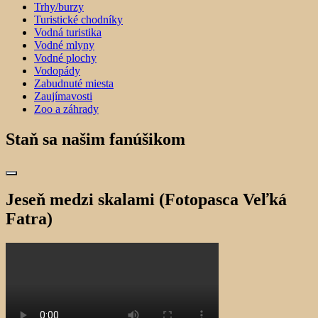
Trhy/burzy
Turistické chodníky
Vodná turistika
Vodné mlyny
Vodné plochy
Vodopády
Zabudnuté miesta
Zaujímavosti
Zoo a záhrady
Staň sa našim fanúšikom
Jeseň medzi skalami (Fotopasca Veľká
Fatra)