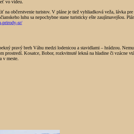
ieť vo videu.
žiť na občerstvenie turistov. V pláne je tiež vyhliadková veža, lávka pre
nčianskeho luhu sa nepochybne stane turisticky ešte zaujímavejšou. Plá
u-prirody-sr/
pekný pravý breh Váhu medzi lodenicou a stavidlami – hrádzou. Nemus
 prostredí. Kosatce, Bobor, rozkvitnuté lekná na hladine či vzácne v
a v meste.