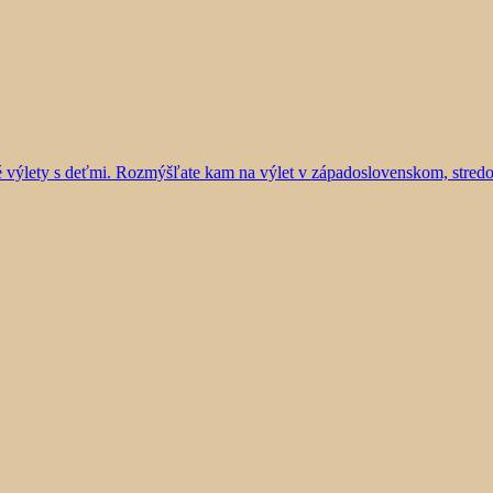
vé výlety s deťmi. Rozmýšľate kam na výlet v západoslovenskom, stre