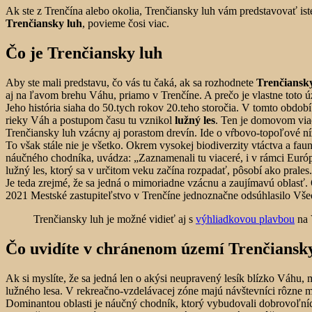
Ak ste z Trenčína alebo okolia, Trenčiansky luh vám predstavovať is
Trenčiansky luh
, povieme čosi viac.
Čo je Trenčiansky luh
Aby ste mali predstavu, čo vás tu čaká, ak sa rozhodnete
Trenčiansk
aj na ľavom brehu Váhu, priamo v Trenčíne. A prečo je vlastne toto 
Jeho história siaha do 50.tych rokov 20.teho storočia. V tomto obdob
rieky Váh a postupom času tu vznikol
lužný les
. Ten je domovom vi
Trenčiansky luh vzácny aj porastom drevín. Ide o vŕbovo-topoľové n
To však stále nie je všetko. Okrem vysokej biodiverzity vtáctva a fa
náučného chodníka, uvádza: „Zaznamenali tu viaceré, i v rámci Európ
lužný les, ktorý sa v určitom veku začína rozpadať, pôsobí ako prales
Je teda zrejmé, že sa jedná o mimoriadne vzácnu a zaujímavú oblasť.
2021 Mestské zastupiteľstvo v Trenčíne jednoznačne odsúhlasilo Vše
Trenčiansky luh je možné vidieť aj s
výhliadkovou plavbou
na 
Čo uvidíte v chránenom území Trenčiansk
Ak si myslíte, že sa jedná len o akýsi neupravený lesík blízko Váhu, 
lužného lesa. V rekreačno-vzdelávacej zóne majú návštevníci rôzne mo
Dominantou oblasti je náučný chodník, ktorý vybudovali dobrovoľní