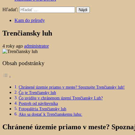
Hľadať:
Kam do prírody
Trenčiansky luh
4 roky ago
administrator
Obsah podstránky
Chránené územie priamo v meste? Spoznajte Trenčiansky luh!
Čo je Trenčiansky luh
Čo uvidíte v chránenom území Trenčiansky Luh?
Postreh od návštevníka
Fotogaléria Trenčiansky luh
Ako sa dostať k Trenčianskemu luhu:
Chránené územie priamo v meste? Spoznaj