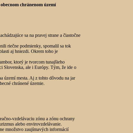
–
obecnom chránenom území
achádzajúce sa na pravej strane a čiastočne
nili riečne podmienky, spomalil sa tok
blasti aj hniezdi. Okrem toho je
ambor, ktorý je tvorcom tunajšieho
i Slovenska, ale i Európy. Tým, že ide o
a území mesta. Aj z tohto dôvodu na jar
obecné chránené územie.
kreačno-vzdelávaciu zónu a zónu ochrany
turizmus alebo envirovzdelávanie.
tne množstvo zaujímavých informácií