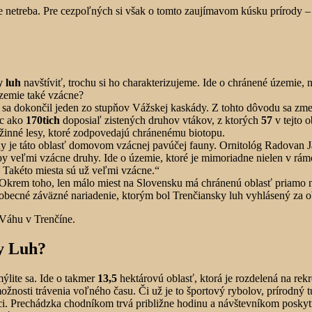
te netreba. Pre cezpoľných si však o tomto zaujímavom kúsku prírody 
y luh
navštíviť, trochu si ho charakterizujeme. Ide o chránené územie, n
územie také vzácne?
í sa dokončil jeden zo stupňov Vážskej kaskády. Z tohto dôvodu sa zme
ac ako
170tich
doposiaľ zistených druhov vtákov, z ktorých
57
v tejto o
ížinné lesy, ktoré zodpovedajú chránenému biotopu.
uny je táto oblasť domovom vzácnej pavúčej fauny. Ornitológ Radovan J
y veľmi vzácne druhy. Ide o územie, ktoré je mimoriadne nielen v rámc
. Takéto miesta sú už veľmi vzácne.“
 Okrem toho, len málo miest na Slovensku má chránenú oblasť priamo n
obecné záväzné nariadenie, ktorým bol Trenčiansky luh vyhlásený za 
Váhu v Trenčíne.
y Luh?
mýlite sa. Ide o takmer
13,5
hektárovú oblasť, ktorá je rozdelená na re
žnosti trávenia voľného času. Či už je to športový rybolov, prírodný 
ci. Prechádzka chodníkom trvá približne hodinu a návštevníkom posky