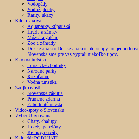
Vodopády
Vodné plochy
Rarity, úkazy
Kde relaxovať
Aquaparky, kúpaliská
Hrady a zámky
Múzeá a galérie
Zoo a záhrady
Detské atrakcie
Detské atrakcie alebo tipy pre jednodňo
Slovenska sme pre vás vyprali niekoľko tipov.
Kam na turistiku
Turistické chodníky
Národné parky
Rozhľadne
Vodná turistika
Zaujímavosti
Slovenské zákutia
Pramene zdarma
Zabudnuté miesta
Video-spoty o Slovensku
Výber Ubytovania
Chaty, chalupy
Hotely, penzióny
Kempy, priváty
Kalendár PODUJATÍ