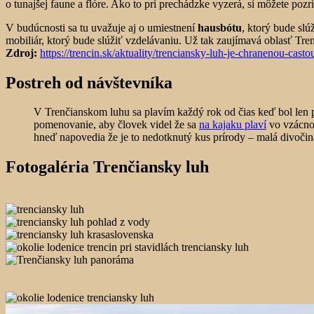
o tunajšej faune a flóre. Ako to pri prechádzke vyzerá, si môžete pozr
V budúcnosti sa tu uvažuje aj o umiestnení
hausbótu
, ktorý bude slú
mobiliár, ktorý bude slúžiť vzdelávaniu. Už tak zaujímavá oblasť Tre
Zdroj:
https://trencin.sk/aktuality/trenciansky-luh-je-chranenou-casto
Postreh od návštevníka
V Trenčianskom luhu sa plavím každý rok od čias keď bol len 
pomenovanie, aby človek videl že sa
na kajaku
plaví
vo vzácnom
hneď napovedia že je to nedotknutý kus prírody – malá divočin
Fotogaléria Trenčiansky luh