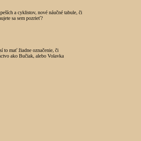
 peších a cyklistov, nové náučné tabule, či
nujete sa sem pozrieť?
í to mať žiadne označenie, či
táctvo ako Bučiak, alebo Volavka