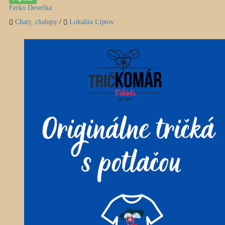
Ferko Devečka
Chaty, chalupy
/
Lokalita Liptov