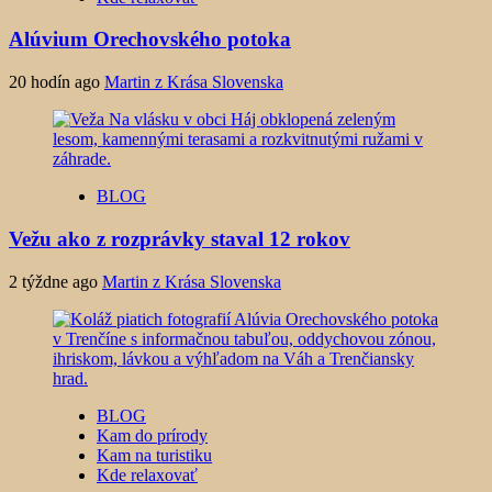
Alúvium Orechovského potoka
20 hodín ago
Martin z Krása Slovenska
BLOG
Vežu ako z rozprávky staval 12 rokov
2 týždne ago
Martin z Krása Slovenska
BLOG
Kam do prírody
Kam na turistiku
Kde relaxovať