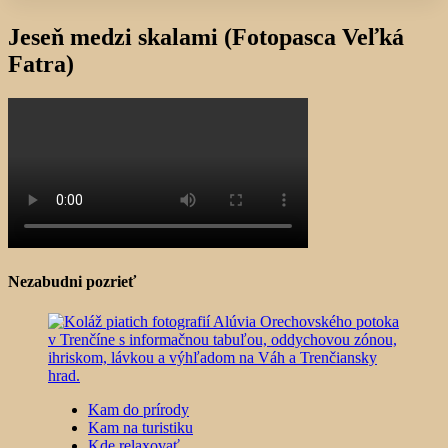
Jeseň medzi skalami (Fotopasca Veľká
Fatra)
Nezabudni pozrieť
Kam do prírody
Kam na turistiku
Kde relaxovať