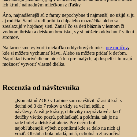
ich kŕmiť náhradným mliečkom z fľašky.
Áno, najnadšenejší sú z farmy nepochybne tí najmenší, no užijú si ju
aj rodičia. Sami si radi pritúlia chlpatého maznáčika alebo sa
zrealaxujú v hojdacej sieti. Zatiaľ čo sa deti bláznia v lesnom či
vodnom ihrisku a detskom brodisku, vy si môžete oddýchnuť v tieni
stromov.
Na farme sme vytvorili niekoľko oddychových miest
pre rodičov
,
kde si môžete vychutnať kávu. Alebo sa môžete pridať k deťom.
Napríklad tvorivé dielne nie sú len pre malých, aj dospelí si tu majú
možnosť vytvoriť vlastné dielka.
Recenzia od návštevníka
„Kontaktnú ZOO v Lubine som navštívil už asi 4 krát s
deťmi od 3 do 7 rokov a vždy sa veľmi tešili z
návštevy. Areál je krásny, chlieviky rozprávkové a keď
detičky všetko pozrú, pohladkajú a pokŕmia, tak je na
rade bufet a detské atrakcie. Pre dcéru bol
najobľúbenejší výbeh z poníkmi kde sa dalo na nich aj
voziť. Obsluha bola mladá, milá, ochotná a zhovorčivá