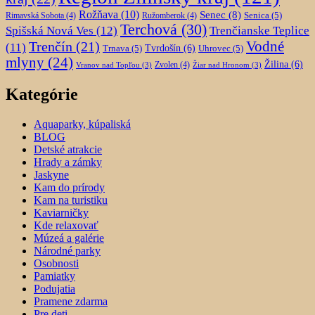
Rožňava
(10)
Senec
(8)
Senica
(5)
Rimavská Sobota
(4)
Ružomberok
(4)
Terchová
(30)
Spišská Nová Ves
(12)
Trenčianske Teplice
Trenčín
(21)
Vodné
(11)
Trnava
(5)
Tvrdošín
(6)
Uhrovec
(5)
mlyny
(24)
Žilina
(6)
Zvolen
(4)
Vranov nad Topľou
(3)
Žiar nad Hronom
(3)
Kategórie
Aquaparky, kúpaliská
BLOG
Detské atrakcie
Hrady a zámky
Jaskyne
Kam do prírody
Kam na turistiku
Kaviarničky
Kde relaxovať
Múzeá a galérie
Národné parky
Osobnosti
Pamiatky
Podujatia
Pramene zdarma
Pre deti