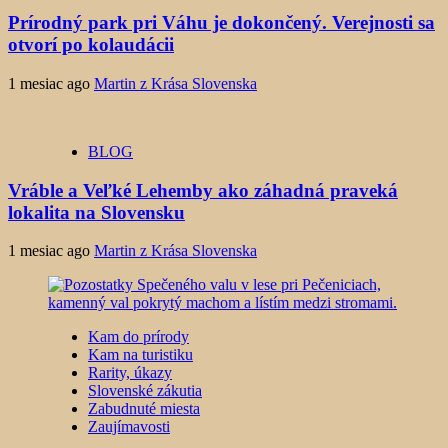
Prírodný park pri Váhu je dokončený. Verejnosti sa
otvorí po kolaudácii
1 mesiac ago
Martin z Krása Slovenska
BLOG
Vráble a Veľké Lehemby ako záhadná praveká
lokalita na Slovensku
1 mesiac ago
Martin z Krása Slovenska
Kam do prírody
Kam na turistiku
Rarity, úkazy
Slovenské zákutia
Zabudnuté miesta
Zaujímavosti