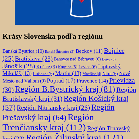
Krásy Slovenska podľa regiónu
Bojnice
Beckov
(11)
Banská Bystrica
(10)
Banská Štiavnica
(3)
(25)
Bratislava
(23)
Bánovce nad Bebravou
(6)
Detva
(3)
Jánošík
(28)
Liptovský
Košice
(9)
Krupina
(5)
Levice
(6)
Mikuláš
(13)
Martin
(13)
Nové
Lučenec
(6)
Nitra
(6)
Motešice
(4)
Prievidza
Poprad
(17)
Pravenec
(14)
Mesto nad Váhom
(9)
Región B.Bystrický kraj
(81)
Región
(30)
Región Košický kraj
Bratislavský kraj
(31)
Región
(57)
Región Nitriansky kraj
(26)
Región
Prešovský kraj
(64)
Trenčiansky kraj
(112)
Región Trnavský
Región Žilinský kraj
(121)
kraj
(22)