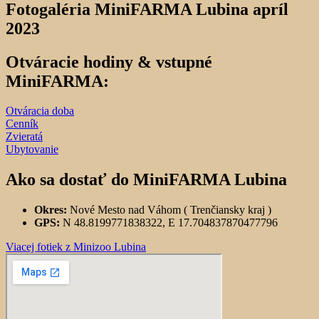
Fotogaléria MiniFARMA Lubina apríl
2023
Otváracie hodiny & vstupné
MiniFARMA:
Otváracia doba
Cenník
Zvieratá
Ubytovanie
Ako sa dostať do MiniFARMA Lubina
Okres:
Nové Mesto nad Váhom ( Trenčiansky kraj )
GPS:
N 48.8199771838322, E 17.704837870477796
Viacej fotiek z Minizoo Lubina