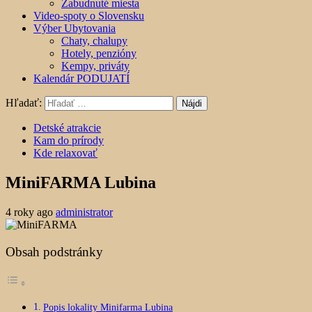
Zabudnuté miesta
Video-spoty o Slovensku
Výber Ubytovania
Chaty, chalupy
Hotely, penzióny
Kempy, priváty
Kalendár PODUJATÍ
Hľadať:
Detské atrakcie
Kam do prírody
Kde relaxovať
MiniFARMA Lubina
4 roky ago
administrator
Obsah podstránky
Popis lokality Minifarma Lubina