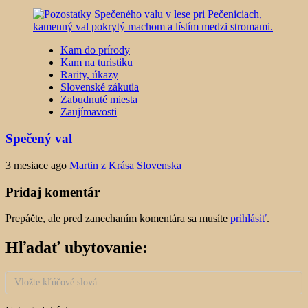
Kam do prírody
Kam na turistiku
Rarity, úkazy
Slovenské zákutia
Zabudnuté miesta
Zaujímavosti
Spečený val
3 mesiace ago
Martin z Krása Slovenska
Pridaj komentár
Prepáčte, ale pred zanechaním komentára sa musíte
prihlásiť
.
Hľadať ubytovanie: