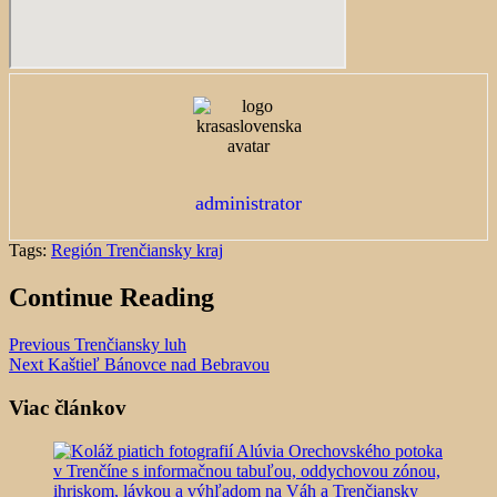
administrator
Tags:
Región Trenčiansky kraj
Continue Reading
Previous
Trenčiansky luh
Next
Kaštieľ Bánovce nad Bebravou
Viac článkov