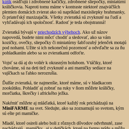
kútik
osídľujú i zdrobnené kačičky, zdrobnené sliepočky, miniatúrni
králičkovia. Naproti tomu máme v kontraste niektoré znajväčších
plemien domácich zvierat ako sú napríklad maxisliepky brahmanky,
či priateľský maxizajačik. Všetky zvieratká sú zvyknuté na ľudí a
vyhľadávajú ich spoločnosť. Radosť je teda obojstranná!
Zvieratká bývajú v
priechodzích výbehoch
. Ako už názov
napovedá, budete nimi môcť chodiť a sledovať, ako sa vám
kozičky, ovečky, sliepočky či miniatúrny šabľozubý jelenček motajú
pod nohami. Užite si ich nekonečnú pozornosť a odvďačte sa za ňu
pohladkaním alebo sa so zvieratkami odfoťte.
Vojsť sa dá aj do voliér k okrasným holubom. Vtáčiky, ktoré
chováme, sú na deti tiež zvyknuté a ani mamičky sediace na
vajíčkach sa ľahko nerozrušia.
Ďalšie zvieratká, tie najmenšie, ktoré máme, sú v hladkacom
zookútiku. Pohladiť aj zobrať na ruky v ňom môžete králičky,
morčiatka, škrečky i afrického ježka.
Nakŕmiť môžete aj mláďatká, ktoré každý rok prichádzajú na
MiniFARME
na svet. Sledujte, ako sa zoznamujú so svetom, kým
sú ešte pri mamičke.
Mladé, ktoré osireli alebo boli z rôznych dôvodov odvrhnuté, zase
nachádzajú „mamičky„ aj v detičkách, ktoré na farmu prídu a môžu