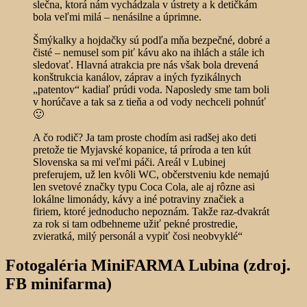
slečna, ktorá nám vychádzala v ústrety a k detičkám
bola veľmi milá – nenásilne a úprimne.
Šmýkalky a hojdačky sú podľa mňa bezpečné, dobré a
čisté – nemusel som piť kávu ako na ihlách a stále ich
sledovať. Hlavná atrakcia pre nás však bola drevená
konštrukcia kanálov, záprav a iných fyzikálnych
„patentov“ kadiaľ prúdi voda. Naposledy sme tam boli
v horúčave a tak sa z tieňa a od vody nechceli pohnúť
🙂
A čo rodič? Ja tam proste chodím asi radšej ako deti
pretože tie Myjavské kopanice, tá príroda a ten kút
Slovenska sa mi veľmi páči. Areál v Lubinej
preferujem, už len kvôli WC, občerstveniu kde nemajú
len svetové značky typu Coca Cola, ale aj rôzne asi
lokálne limonády, kávy a iné potraviny značiek a
firiem, ktoré jednoducho nepoznám. Takže raz-dvakrát
za rok si tam odbehneme užiť pekné prostredie,
zvieratká, milý personál a vypiť čosi neobvyklé“
Fotogaléria MiniFARMA Lubina (zdroj.
FB minifarma)