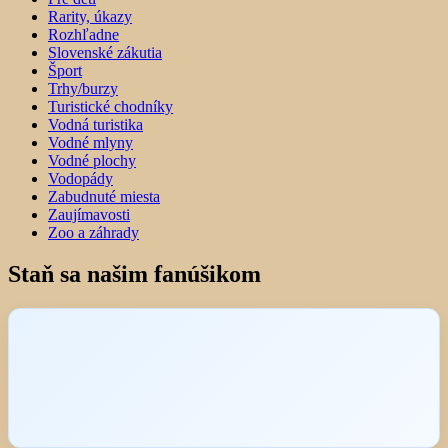
Rarity, úkazy
Rozhľadne
Slovenské zákutia
Šport
Trhy/burzy
Turistické chodníky
Vodná turistika
Vodné mlyny
Vodné plochy
Vodopády
Zabudnuté miesta
Zaujímavosti
Zoo a záhrady
Staň sa našim fanúšikom