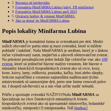
Recenzia od návštevníka
Fotogaléria MiniFARMA Lubina (zdroj. FB minifarma)
Fotogaléria MiniFARMA Lubina apríl 2023
Otváracie hodiny & vstupné MiniFARMA:
Ako sa dostať do MiniFARMA Lubina
Popis lokality Minifarma Lubina
MiniFARMA
je kontaktná farma so zvieratkami pre deti. Medzi
našich obyvateľov patria mini aj maxi zvieratká, ktoré si môžete
pohladiť i nakŕmiť. Naša MiniFARMA je areálom, ktorý je s láskou
ručne vybudovaný nami, majiteľmi a zároveň ošetrovateľmi zvierat.
Na priestore presahujúcom jeden hektár žije celoročne viac ako
100
zvierat
, ktoré sú jedinečné hlavne malým vzrastom. Ide hlavne o
miniatúry klasických hospodárskych zvierat ako sú ovce, kozy,
kone, kravy, lamy, oslíkovia, prasiatka, kačky, husi alebo sliepky.
Srdcom najväčšími a vzrastom najmenšími nadšencami týchto
minizvieratiek sú samozrejme deti, preto sme farmu venovali práve
im. I dospelí návštevníci sa u nás však určite nudiť nebudú.
Príďte a spoznajte zvieratká NAŽIVO!Naša
MiniFARMA
sa
špecializuje na chov čistokrvných miniatúrnych foriem
hospodárskych zvierat ako sú quessantské miniovečky, holandské
minikozičky, miniponíci či miniprasiatka. Náš
h
ladkací