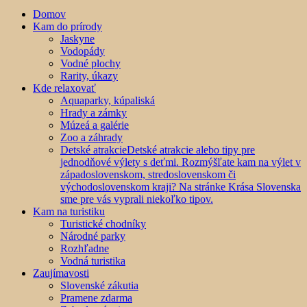
Domov
Kam do prírody
Jaskyne
Vodopády
Vodné plochy
Rarity, úkazy
Kde relaxovať
Aquaparky, kúpaliská
Hrady a zámky
Múzeá a galérie
Zoo a záhrady
Detské atrakcie
Detské atrakcie alebo tipy pre
jednodňové výlety s deťmi. Rozmýšľate kam na výlet v
západoslovenskom, stredoslovenskom či
východoslovenskom kraji? Na stránke Krása Slovenska
sme pre vás vyprali niekoľko tipov.
Kam na turistiku
Turistické chodníky
Národné parky
Rozhľadne
Vodná turistika
Zaujímavosti
Slovenské zákutia
Pramene zdarma