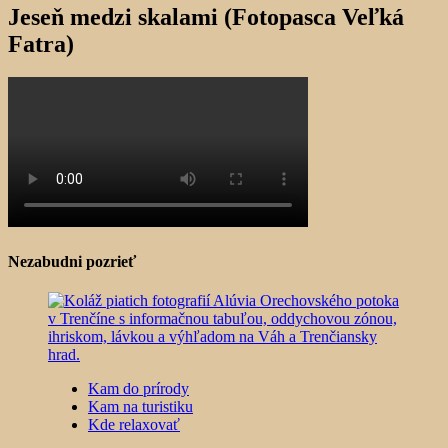
Jeseň medzi skalami (Fotopasca Veľká
Fatra)
Nezabudni pozrieť
Kam do prírody
Kam na turistiku
Kde relaxovať