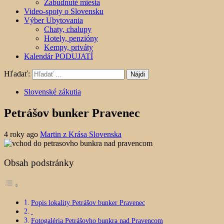
Zabudnuté miesta
Video-spoty o Slovensku
Výber Ubytovania
Chaty, chalupy
Hotely, penzióny
Kempy, priváty
Kalendár PODUJATÍ
Hľadať:
Slovenské zákutia
Petrášov bunker Pravenec
4 roky ago
Martin z Krása Slovenska
Obsah podstránky
Popis lokality Petrášov bunker Pravenec
Fotogaléria Petrášovho bunkra nad Pravencom