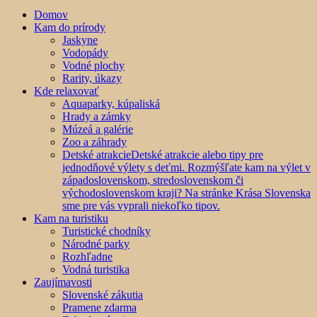
Domov
Kam do prírody
Jaskyne
Vodopády
Vodné plochy
Rarity, úkazy
Kde relaxovať
Aquaparky, kúpaliská
Hrady a zámky
Múzeá a galérie
Zoo a záhrady
Detské atrakcie
Detské atrakcie alebo tipy pre
jednodňové výlety s deťmi. Rozmýšľate kam na výlet v
západoslovenskom, stredoslovenskom či
východoslovenskom kraji? Na stránke Krása Slovenska
sme pre vás vyprali niekoľko tipov.
Kam na turistiku
Turistické chodníky
Národné parky
Rozhľadne
Vodná turistika
Zaujímavosti
Slovenské zákutia
Pramene zdarma