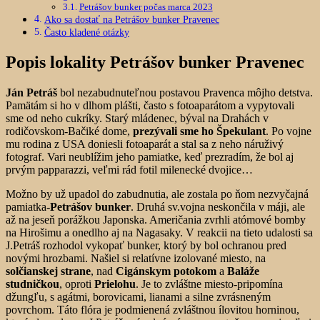
Petrášov bunker počas marca 2023
Ako sa dostať na Petrášov bunker Pravenec
Často kladené otázky
Popis lokality Petrášov bunker Pravenec
Ján Petráš
bol nezabudnuteľnou postavou Pravenca môjho detstva.
Pamätám si ho v dlhom plášti, často s fotoaparátom a vypytovali
sme od neho cukríky. Starý mládenec, býval na Drahách v
rodičovskom-Bačiké dome,
prezývali sme ho Špekulant
. Po vojne
mu rodina z USA doniesli fotoaparát a stal sa z neho náruživý
fotograf. Vari neublížim jeho pamiatke, keď prezradím, že bol aj
prvým papparazzi, veľmi rád fotil milenecké dvojice…
Možno by už upadol do zabudnutia, ale zostala po ňom nezvyčajná
pamiatka-
Petrášov bunker
. Druhá sv.vojna neskončila v máji, ale
až na jeseň porážkou Japonska. Američania zvrhli atómové bomby
na Hirošimu a onedlho aj na Nagasaky. V reakcii na tieto udalosti sa
J.Petráš rozhodol vykopať bunker, ktorý by bol ochranou pred
novými hrozbami. Našiel si relatívne izolované miesto, na
solčianskej strane
, nad
Cigánskym potokom
a
Baláže
studničkou
, oproti
Prielohu
. Je to zvláštne miesto-pripomína
džungľu, s agátmi, borovicami, lianami a silne zvrásneným
povrchom. Táto flóra je podmienená zvláštnou ílovitou horninou,