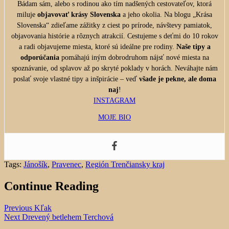
Bádam sám, alebo s rodinou ako tím nadšených cestovateľov, ktorá
miluje
objavovať krásy Slovenska
a jeho okolia. Na blogu „Krása
Slovenska“ zdieľame zážitky z ciest po prírode, návštevy pamiatok,
objavovania histórie a rôznych atrakcií. Cestujeme s deťmi do 10 rokov
a radi objavujeme miesta, ktoré sú ideálne pre rodiny.
Naše tipy a
odporúčania
pomáhajú iným dobrodruhom nájsť nové miesta na
spoznávanie, od splavov až po skryté poklady v horách. Neváhajte nám
poslať svoje vlastné tipy a inšpirácie – veď
všade je pekne, ale doma
naj
!
INSTAGRAM
MOJE BIO
Tags:
Jánošík
,
Pravenec
,
Región Trenčiansky kraj
Continue Reading
Previous
Kľak
Next
Drevený betlehem Terchová