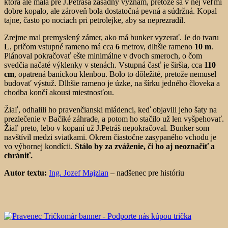
ktorá ale mala pre J.Petráša zásadný význam, pretože sa v nej veľmi
dobre kopalo, ale zároveň bola dostatočná pevná a súdržná. Kopal
tajne, často po nociach pri petrolejke, aby sa neprezradil.
Zrejme mal premyslený zámer, ako má bunker vyzerať. Je do tvaru
L
, pričom vstupné rameno má cca
6
metrov, dlhšie rameno
10 m
.
Plánoval pokračovať ešte minimálne v dvoch smeroch, o čom
svedčia načaté výklenky v stenách. Vstupná časť je širšia, cca
110
cm
, opatrená baníckou klenbou. Bolo to dôležité, pretože nemusel
budovať výstuž. Dlhšie rameno je úzke, na šírku jedného človeka a
chodba končí akousi miestnosťou.
Žiaľ, odhalili ho pravenčianski mládenci, keď objavili jeho šaty na
prezlečenie v Bačiké záhrade, a potom ho stačilo už len vyšpehovať.
Žiaľ preto, lebo v kopaní už J.Petráš nepokračoval. Bunker som
navštívil medzi sviatkami. Okrem čiastočne zasypaného vchodu je
vo výbornej kondícii.
Stálo by za zváženie, či ho aj neoznačiť a
chrániť.
Autor textu:
Ing. Jozef Majzlan
– nadšenec pre históriu