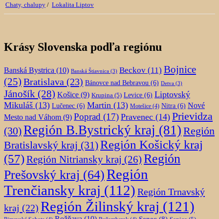
Chaty, chalupy
/
Lokalita Liptov
Krásy Slovenska podľa regiónu
Bojnice
Beckov
(11)
Banská Bystrica
(10)
Banská Štiavnica
(3)
(25)
Bratislava
(23)
Bánovce nad Bebravou
(6)
Detva
(3)
Jánošík
(28)
Liptovský
Košice
(9)
Krupina
(5)
Levice
(6)
Mikuláš
(13)
Martin
(13)
Nové
Lučenec
(6)
Nitra
(6)
Motešice
(4)
Prievidza
Poprad
(17)
Pravenec
(14)
Mesto nad Váhom
(9)
Región B.Bystrický kraj
(81)
Región
(30)
Región Košický kraj
Bratislavský kraj
(31)
Región
(57)
Región Nitriansky kraj
(26)
Región
Prešovský kraj
(64)
Trenčiansky kraj
(112)
Región Trnavský
Región Žilinský kraj
(121)
kraj
(22)
Rožňava
(10)