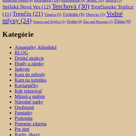
Senec
(8)
Senica
(5)
Rimavská Sobota
(4)
Ružomberok
(4)
Terchová
(30)
Spišská Nová Ves
(12)
Trenčianske Teplice
Trenčín
(21)
Vodné
(11)
Trnava
(5)
Tvrdošín
(6)
Uhrovec
(5)
mlyny
(24)
Žilina
(6)
Zvolen
(4)
Vranov nad Topľou
(3)
Žiar nad Hronom
(3)
Kategórie
Aquaparky, kúpaliská
BLOG
Detské atrakcie
Hrady a zámky
Jaskyne
Kam do prírody
Kam na turistiku
Kaviarničky
Kde relaxovať
Múzeá a galérie
Národné parky
Osobnosti
Pamiatky
Podujatia
Pramene zdarma
Pre deti
Rarity, úkazy