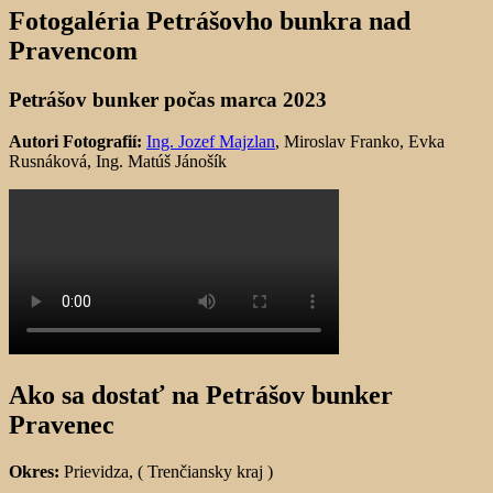
Fotogaléria Petrášovho bunkra nad
Pravencom
Petrášov bunker počas marca 2023
Autori Fotografií:
Ing. Jozef Majzlan
, Miroslav Franko, Evka
Rusnáková, Ing. Matúš Jánošík
Ako sa dostať na Petrášov bunker
Pravenec
Okres:
Prievidza, ( Trenčiansky kraj )