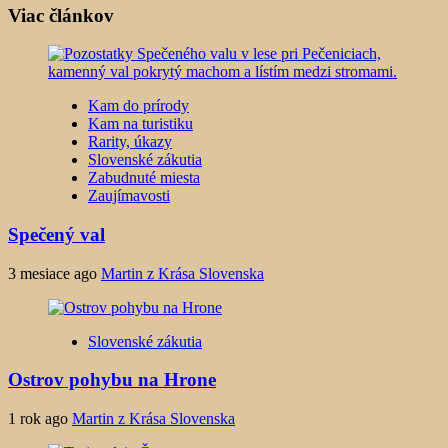
Viac článkov
Kam do prírody
Kam na turistiku
Rarity, úkazy
Slovenské zákutia
Zabudnuté miesta
Zaujímavosti
Spečený val
3 mesiace ago
Martin z Krása Slovenska
Slovenské zákutia
Ostrov pohybu na Hrone
1 rok ago
Martin z Krása Slovenska