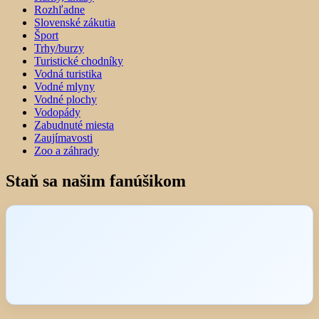
Rozhľadne
Slovenské zákutia
Šport
Trhy/burzy
Turistické chodníky
Vodná turistika
Vodné mlyny
Vodné plochy
Vodopády
Zabudnuté miesta
Zaujímavosti
Zoo a záhrady
Staň sa našim fanúšikom