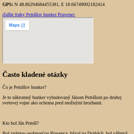
GPS:
N 48.86294684455381, E 18.66749092182414
ďalšie fotky Petrášov bunker Pravenec
Často kladené otázky
Čo je Petrášov bunker?
Je to súkromný bunker vybudovaný Jánom Petrášom po druhej
svetovej vojne ako ochrana pred možnými hrozbami.
Kto bol Ján Petráš?
Bol známou osobnosťou Pravenca, býval na Drahách, bol vášnivý