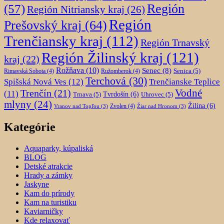
Región
(57)
Región Nitriansky kraj
(26)
Región
Prešovský kraj
(64)
Trenčiansky kraj
(112)
Región Trnavský
Región Žilinský kraj
(121)
kraj
(22)
Rožňava
(10)
Senec
(8)
Senica
(5)
Rimavská Sobota
(4)
Ružomberok
(4)
Terchová
(30)
Spišská Nová Ves
(12)
Trenčianske Teplice
Trenčín
(21)
Vodné
(11)
Trnava
(5)
Tvrdošín
(6)
Uhrovec
(5)
mlyny
(24)
Žilina
(6)
Zvolen
(4)
Vranov nad Topľou
(3)
Žiar nad Hronom
(3)
Kategórie
Aquaparky, kúpaliská
BLOG
Detské atrakcie
Hrady a zámky
Jaskyne
Kam do prírody
Kam na turistiku
Kaviarničky
Kde relaxovať