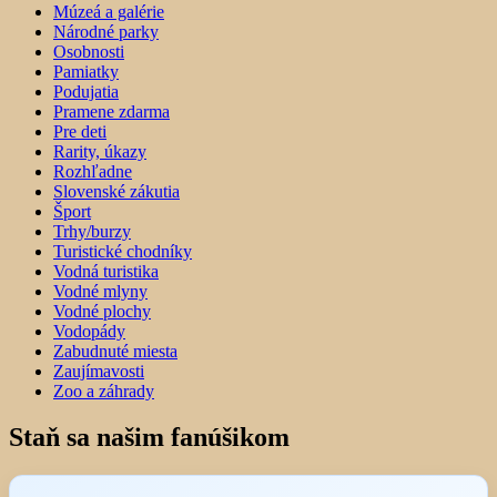
Múzeá a galérie
Národné parky
Osobnosti
Pamiatky
Podujatia
Pramene zdarma
Pre deti
Rarity, úkazy
Rozhľadne
Slovenské zákutia
Šport
Trhy/burzy
Turistické chodníky
Vodná turistika
Vodné mlyny
Vodné plochy
Vodopády
Zabudnuté miesta
Zaujímavosti
Zoo a záhrady
Staň sa našim fanúšikom