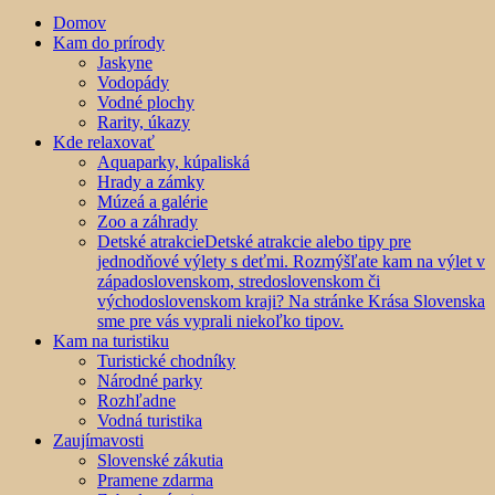
Domov
Kam do prírody
Jaskyne
Vodopády
Vodné plochy
Rarity, úkazy
Kde relaxovať
Aquaparky, kúpaliská
Hrady a zámky
Múzeá a galérie
Zoo a záhrady
Detské atrakcie
Detské atrakcie alebo tipy pre
jednodňové výlety s deťmi. Rozmýšľate kam na výlet v
západoslovenskom, stredoslovenskom či
východoslovenskom kraji? Na stránke Krása Slovenska
sme pre vás vyprali niekoľko tipov.
Kam na turistiku
Turistické chodníky
Národné parky
Rozhľadne
Vodná turistika
Zaujímavosti
Slovenské zákutia
Pramene zdarma