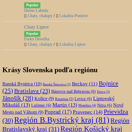
Popular
Dušan Labuda
Chaty, chalupy
/
Lokalita Ponitrie
Chaty Liptov
Popular
Ferko Devečka
Chaty, chalupy
/
Lokalita Liptov
Krásy Slovenska podľa regiónu
Bojnice
Beckov
(11)
Banská Bystrica
(10)
Banská Štiavnica
(3)
(25)
Bratislava
(23)
Bánovce nad Bebravou
(6)
Detva
(3)
Jánošík
(28)
Liptovský
Košice
(9)
Krupina
(5)
Levice
(6)
Mikuláš
(13)
Martin
(13)
Nové
Lučenec
(6)
Nitra
(6)
Motešice
(4)
Prievidza
Poprad
(17)
Pravenec
(14)
Mesto nad Váhom
(9)
Región B.Bystrický kraj
(81)
Región
(30)
Región Košický kraj
Bratislavský kraj
(31)