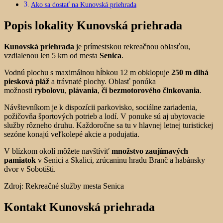
Ako sa dostať na Kunovská priehrada
Popis lokality Kunovská priehrada
Kunovská priehrada
je prímestskou rekreačnou oblasťou,
vzdialenou len 5 km od mesta
Senica
.
Vodnú plochu s maximálnou hĺbkou 12 m obklopuje
250 m dlhá
piesková pláž
a trávnaté plochy. Oblasť ponúka
možnosti
rybolovu
,
plávania
,
či bezmotorového člnkovania
.
Návštevníkom je k dispozícii parkovisko, sociálne zariadenia,
požičovňa športových potrieb a lodí. V ponuke sú aj ubytovacie
služby rôzneho druhu. Každoročne sa tu v hlavnej letnej turistickej
sezóne konajú veľkolepé akcie a podujatia.
V blízkom okolí môžete navštíviť
množstvo zaujímavých
pamiatok
v Senici a Skalici, zrúcaninu hradu Branč a habánsky
dvor v Sobotišti.
Zdroj: Rekreačné služby mesta Senica
Kontakt Kunovská priehrada