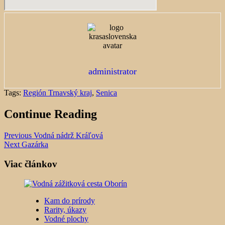
administrator
Tags:
Región Trnavský kraj
,
Senica
Continue Reading
Previous
Vodná nádrž Kráľová
Next
Gazárka
Viac článkov
Kam do prírody
Rarity, úkazy
Vodné plochy