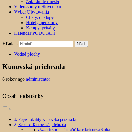
Zabudnuté miesta
Video-spoty o Slovensku
Výber Ubytovania
Chaty, chalupy
Hotely, penzióny
Kempy, priváty
Kalendár PODUJATÍ
Hľadať:
Vodné plochy
Kunovská priehrada
6 rokov ago
administrator
Obsah podstránky
Popis lokality Kunovská priehrada
Kontakt Kunovská priehrada
Infosen – Informačná kancelária mesta Senica