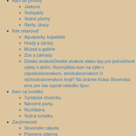
Kam do prírody
Jaskyne
Vodopády
Vodné plochy
Rarity, úkazy
Kde relaxovať
Aquaparky, kúpaliská
Hrady a zámky
Múzeá a galérie
Zoo a záhrady
Detské atrakcie
Detské atrakcie alebo tipy pre jednodňové
výlety s deťmi. Rozmýšľate kam na výlet v
západoslovenskom, stredoslovenskom či
východoslovenskom kraji? Na stránke Krása Slovenska
sme pre vás vyprali niekoľko tipov.
Kam na turistiku
Turistické chodníky
Národné parky
Rozhľadne
Vodná turistika
Zaujímavosti
Slovenské zákutia
Pramene zdarma