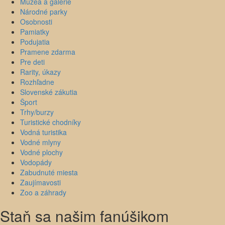
Múzeá a galérie
Národné parky
Osobnosti
Pamiatky
Podujatia
Pramene zdarma
Pre deti
Rarity, úkazy
Rozhľadne
Slovenské zákutia
Šport
Trhy/burzy
Turistické chodníky
Vodná turistika
Vodné mlyny
Vodné plochy
Vodopády
Zabudnuté miesta
Zaujímavosti
Zoo a záhrady
Staň sa našim fanúšikom