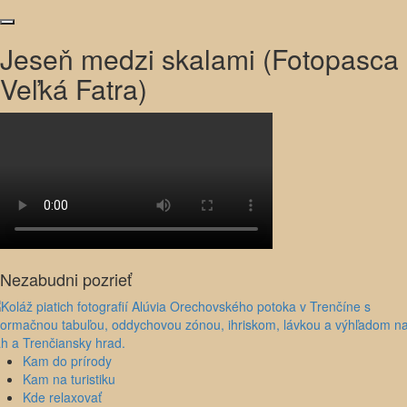
Jeseň medzi skalami (Fotopasca
Veľká Fatra)
Nezabudni pozrieť
Kam do prírody
Kam na turistiku
Kde relaxovať