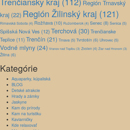
Trenčiansky kraj
(112)
Región Trnavský
Región Žilinský kraj
(121)
kraj
(22)
Rožňava
(10)
Senec
(8)
Senica
(5)
Rimavská Sobota
(4)
Ružomberok
(4)
Terchová
(30)
Spišská Nová Ves
(12)
Trenčianske
Trenčín
(21)
Teplice
(11)
Tvrdošín
(6)
Trnava
(5)
Uhrovec
(5)
Vodné mlyny
(24)
Zvolen
(4)
Vranov nad Topľou
(3)
Žiar nad Hronom
(3)
Žilina
(6)
Kategórie
Aquaparky, kúpaliská
BLOG
Detské atrakcie
Hrady a zámky
Jaskyne
Kam do prírody
Kam na turistiku
Kaviarničky
Kde relaxovať