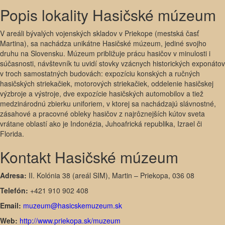
Popis lokality Hasičské múzeum
V areáli bývalých vojenských skladov v Priekope (mestská časť
Martina), sa nachádza unikátne Hasičské múzeum, jediné svojho
druhu na Slovensku. Múzeum približuje prácu hasičov v minulosti i
súčasnosti, návštevník tu uvidí stovky vzácnych historických exponátov
v troch samostatných budovách: expozíciu konských a ručných
hasičských striekačiek, motorových striekačiek, oddelenie hasičskej
výzbroje a výstroje, dve expozície hasičských automobilov a tiež
medzinárodnú zbierku uniforiem, v ktorej sa nachádzajú slávnostné,
zásahové a pracovné obleky hasičov z najrôznejších kútov sveta
vrátane oblastí ako je Indonézia, Juhoafrická republika, Izrael či
Florida.
Kontakt Hasičské múzeum
Adresa:
II. Kolónia 38 (areál SIM), Martin – Priekopa, 036 08
Telefón:
+421 910 902 408
Email:
muzeum@hasicskemuzeum.sk
Web:
http://www.priekopa.sk/muzeum