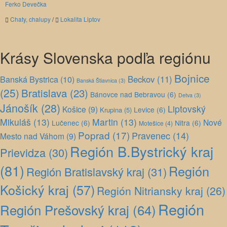
Ferko Devečka
Chaty, chalupy
/
Lokalita Liptov
Krásy Slovenska podľa regiónu
Bojnice
Banská Bystrica
(10)
Beckov
(11)
Banská Štiavnica
(3)
(25)
Bratislava
(23)
Bánovce nad Bebravou
(6)
Detva
(3)
Jánošík
(28)
Liptovský
Košice
(9)
Levice
(6)
Krupina
(5)
Mikuláš
(13)
Martin
(13)
Nové
Lučenec
(6)
Nitra
(6)
Motešice
(4)
Poprad
(17)
Pravenec
(14)
Mesto nad Váhom
(9)
Región B.Bystrický kraj
Prievidza
(30)
(81)
Región
Región Bratislavský kraj
(31)
Košický kraj
(57)
Región Nitriansky kraj
(26)
Región
Región Prešovský kraj
(64)