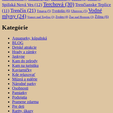
Terchová
(30)
Spišská Nová Ves
(12)
Trenčianske Teplice
Trenčín
(21)
Vodné
(11)
Trnava
(5)
Tvrdošín
(6)
Uhrovec
(5)
mlyny
(24)
Žilina
(6)
Zvolen
(4)
Vranov nad Topľou
(3)
Žiar nad Hronom
(3)
Kategórie
Aquaparky, kúpaliská
BLOG
Detské atrakcie
Hrady a zámky
Jaskyne
Kam do prírody
Kam na turistiku
Kaviarničky
Kde relaxovať
Múzeá a galérie
Národné parky
Osobnosti
Pamiatky
Podujatia
Pramene zdarma
Pre deti
Rarity, úkazy