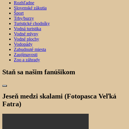
Rozhľadne
Slovenské zákutia
Šport
Trhy/burzy
Turistické chodníky
Vodná turistika
Vodné mlyny
Vodné plochy
Vodopády
Zabudnuté miesta
Zaujímavosti
Zoo a záhrady
Staň sa našim fanúšikom
Jeseň medzi skalami (Fotopasca Veľká
Fatra)