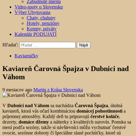
Zabudnuté miesta
Video-spoty o Slovensku
Výber Ubytovania
Chaty, chalupy
Hotely, penzióny
Kempy, priváty
Kalendár PODUJATÍ
Hľadať:
Kaviarničky
Kaviareň Čarovná Špajza v Dubnici nad
Váhom
9 mesiacov ago
Martin z Krása Slovenska
V
Dubnici nad Váhom
sa nachádza
Čarovná Špajza
, útulná
kaviareň, ktorá vás očarí kombináciou
domácej pohostinnosti
a
príjemnej atmosféry. Každý deň tu pripravujú
čerstvé koláče
,
dezerty,
domáce džemy
a nátierky z kvalitných surovín. Ponuka sa
mení podľa sezóny, takže si návštevníci môžu vychutnať čerstvé
ovocie, sezónne dobroty či špeciálne slané pochúťky, ktoré sú