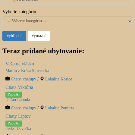
Vyberte kategóriu
Vyhľadať
Vymazať
Teraz pridané ubytovanie:
Veža na vlásku
Martin z Krása Slovenska
Chaty, chalupy
/
Lokalita Košice
Chata Viktória
Popular
Dušan Labuda
Chaty, chalupy
/
Lokalita Ponitrie
Chaty Liptov
Popular
Ferko Devečka