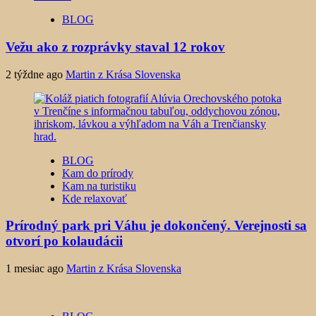
BLOG
Vežu ako z rozprávky staval 12 rokov
2 týždne ago
Martin z Krása Slovenska
BLOG
Kam do prírody
Kam na turistiku
Kde relaxovať
Prírodný park pri Váhu je dokončený. Verejnosti sa
otvorí po kolaudácii
1 mesiac ago
Martin z Krása Slovenska