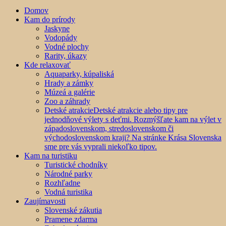
Domov
Kam do prírody
Jaskyne
Vodopády
Vodné plochy
Rarity, úkazy
Kde relaxovať
Aquaparky, kúpaliská
Hrady a zámky
Múzeá a galérie
Zoo a záhrady
Detské atrakcie
Detské atrakcie alebo tipy pre
jednodňové výlety s deťmi. Rozmýšľate kam na výlet v
západoslovenskom, stredoslovenskom či
východoslovenskom kraji? Na stránke Krása Slovenska
sme pre vás vyprali niekoľko tipov.
Kam na turistiku
Turistické chodníky
Národné parky
Rozhľadne
Vodná turistika
Zaujímavosti
Slovenské zákutia
Pramene zdarma