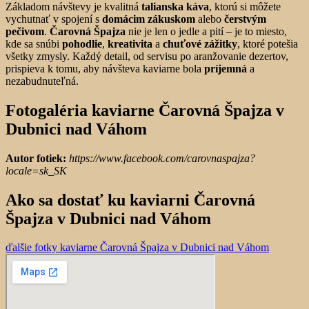
Základom návštevy je kvalitná
talianska káva
, ktorú si môžete
vychutnať v spojení s
domácim zákuskom
alebo
čerstvým
pečivom
.
Čarovná Špajza
nie je len o jedle a pití – je to miesto,
kde sa snúbi
pohodlie
,
kreativita
a
chuťové zážitky
, ktoré potešia
všetky zmysly. Každý detail, od servisu po aranžovanie dezertov,
prispieva k tomu, aby návšteva kaviarne bola
príjemná
a
nezabudnuteľná.
Fotogaléria kaviarne Čarovná Špajza v
Dubnici nad Váhom
Autor fotiek:
https://www.facebook.com/carovnaspajza?
locale=sk_SK
Ako sa dostať ku kaviarni Čarovná
Špajza v Dubnici nad Váhom
ďalšie fotky kaviarne Čarovná Špajza v Dubnici nad Váhom