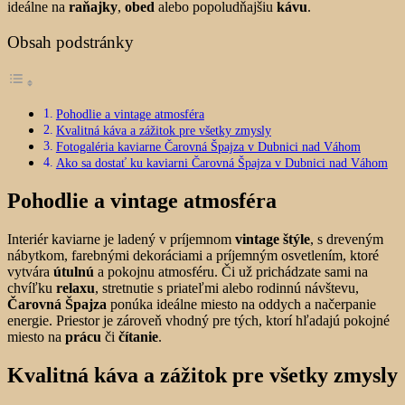
ideálne na
raňajky
,
obed
alebo popoludňajšiu
kávu
.
Obsah podstránky
Pohodlie a vintage atmosféra
Kvalitná káva a zážitok pre všetky zmysly
Fotogaléria kaviarne Čarovná Špajza v Dubnici nad Váhom
Ako sa dostať ku kaviarni Čarovná Špajza v Dubnici nad Váhom
Pohodlie a vintage atmosféra
Interiér kaviarne je ladený v príjemnom
vintage štýle
, s dreveným
nábytkom, farebnými dekoráciami a príjemným osvetlením, ktoré
vytvára
útulnú
a pokojnu atmosféru. Či už prichádzate sami na
chvíľku
relaxu
, stretnutie s priateľmi alebo rodinnú návštevu,
Čarovná Špajza
ponúka ideálne miesto na oddych a načerpanie
energie. Priestor je zároveň vhodný pre tých, ktorí hľadajú pokojné
miesto na
prácu
či
čítanie
.
Kvalitná káva a zážitok pre všetky zmysly