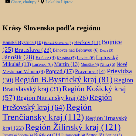
Chaty, chalupy
/
Lokalita Liptov
Krásy Slovenska podľa regiónu
Bojnice
Beckov
(11)
Banská Bystrica
(10)
Banská Štiavnica
(3)
(25)
Bratislava
(23)
Bánovce nad Bebravou
(6)
Detva
(3)
Jánošík
(28)
Liptovský
Košice
(9)
Krupina
(5)
Levice
(6)
Mikuláš
(13)
Martin
(13)
Nové
Lučenec
(6)
Nitra
(6)
Motešice
(4)
Prievidza
Poprad
(17)
Pravenec
(14)
Mesto nad Váhom
(9)
Región B.Bystrický kraj
(81)
Región
(30)
Región Košický kraj
Bratislavský kraj
(31)
Región
(57)
Región Nitriansky kraj
(26)
Región
Prešovský kraj
(64)
Trenčiansky kraj
(112)
Región Trnavský
Región Žilinský kraj
(121)
kraj
(22)
Rožňava
(10)
Senec
(8)
Senica
(5)
Rimavská Sobota
(4)
Ružomberok
(4)