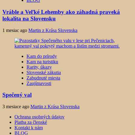
BLOG
Vráble a Veľké Lehemby ako záhadná praveká
lokalita na Slovensku
1 mesiac ago
Martin z Krása Slovenska
Kam do prírody
Kam na turistiku
Rarity, úkazy
Slovenské zákutia
Zabudnuté miesta
Zaujímavosti
Spečený val
3 mesiace ago
Martin z Krása Slovenska
Ochrana osobných údajov
Platba za členské
Kontakt k nám
BLOG