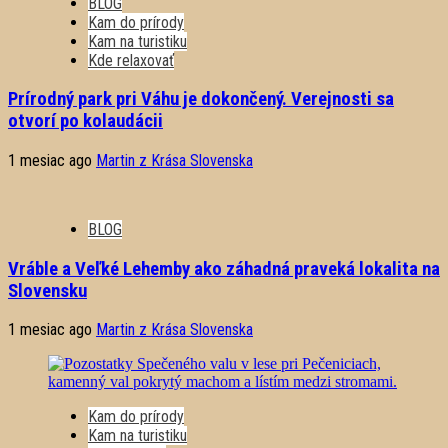
BLOG
Kam do prírody
Kam na turistiku
Kde relaxovať
Prírodný park pri Váhu je dokončený. Verejnosti sa
otvorí po kolaudácii
1 mesiac ago
Martin z Krása Slovenska
BLOG
Vráble a Veľké Lehemby ako záhadná praveká lokalita na
Slovensku
1 mesiac ago
Martin z Krása Slovenska
Kam do prírody
Kam na turistiku