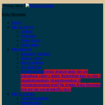
Primary Menu
Krása Slovenska
Domov
Kam do prírody
Jaskyne
Vodopády
Vodné plochy
Rarity, úkazy
Kde relaxovať
Aquaparky, kúpaliská
Hrady a zámky
Múzeá a galérie
Zoo a záhrady
Detské atrakcie
Detské atrakcie alebo tipy pre
jednodňové výlety s deťmi. Rozmýšľate kam na výlet v
západoslovenskom, stredoslovenskom či
východoslovenskom kraji? Na stránke Krása Slovenska
sme pre vás vyprali niekoľko tipov.
Kam na turistiku
Turistické chodníky
Národné parky