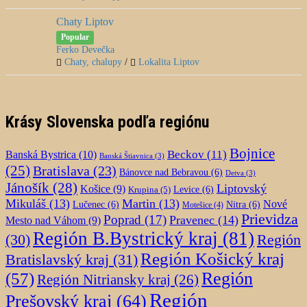
Chaty Liptov
Popular
Ferko Devečka
Chaty, chalupy
/
Lokalita Liptov
Krásy Slovenska podľa regiónu
Bojnice
Beckov
(11)
Banská Bystrica
(10)
Banská Štiavnica
(3)
(25)
Bratislava
(23)
Bánovce nad Bebravou
(6)
Detva
(3)
Jánošík
(28)
Liptovský
Košice
(9)
Krupina
(5)
Levice
(6)
Mikuláš
(13)
Martin
(13)
Nové
Lučenec
(6)
Nitra
(6)
Motešice
(4)
Prievidza
Poprad
(17)
Pravenec
(14)
Mesto nad Váhom
(9)
Región B.Bystrický kraj
(81)
Región
(30)
Región Košický kraj
Bratislavský kraj
(31)
Región
(57)
Región Nitriansky kraj
(26)
Región
Prešovský kraj
(64)