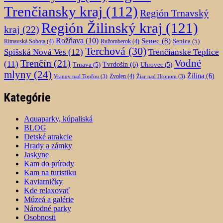
Trenčiansky kraj
(112)
Región Trnavský
Región Žilinský kraj
(121)
kraj
(22)
Rožňava
(10)
Senec
(8)
Senica
(5)
Rimavská Sobota
(4)
Ružomberok
(4)
Terchová
(30)
Spišská Nová Ves
(12)
Trenčianske Teplice
Trenčín
(21)
Vodné
(11)
Trnava
(5)
Tvrdošín
(6)
Uhrovec
(5)
mlyny
(24)
Žilina
(6)
Zvolen
(4)
Vranov nad Topľou
(3)
Žiar nad Hronom
(3)
Kategórie
Aquaparky, kúpaliská
BLOG
Detské atrakcie
Hrady a zámky
Jaskyne
Kam do prírody
Kam na turistiku
Kaviarničky
Kde relaxovať
Múzeá a galérie
Národné parky
Osobnosti