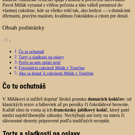
Pavol Mišák vyrastal s vôňou pečenia a túto vášeň preniesol do
vlastnej cukrárne, kde sa všetko robí tak, ako kedysi — s domácimi
džemami, pravým maslom, kvalitnou čokoládou a citom pre detail.
Obsah podstránky
Čo tu ochutnáš
Torty a sladkosti na oslavy
Prečo sa sem oplatí prísť
Fotogaléria cukráreň Mišák v Trenčíne
Ako sa dostať k cukráreni Mišák v Trenčíne
Čo tu ochutnáš
V Mišákovi si môžeš dopriať širokú ponuku
domácich koláčov
: od
klasických rezov a báboviek až po perníky či čokoládové brownie.
Každé ráno tu vonia aj ich
francúzsky jablkový koláč
, ktorý patrí
medzi najobľúbenejšie zákusky. Nechýbajú ani torty na mieru či
slávnostné dezerty pripravené podľa tradičných receptúr.
Torty a sladkosti na oslavy