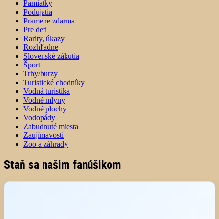
Pamiatky
Podujatia
Pramene zdarma
Pre deti
Rarity, úkazy
Rozhľadne
Slovenské zákutia
Šport
Trhy/burzy
Turistické chodníky
Vodná turistika
Vodné mlyny
Vodné plochy
Vodopády
Zabudnuté miesta
Zaujímavosti
Zoo a záhrady
Staň sa našim fanúšikom