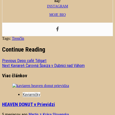
naj
!
INSTAGRAM
MOJE BIO
Tags:
Trenčín
Continue Reading
Previous
Depo café Télgart
Next
Kaviareň Čarovná Špajza v Dubnici nad Váhom
Viac článkov
Kaviarničky
HEAVEN DONUT v Prievidzi
5 mesiacov ago
Martin z Krása Slovenska