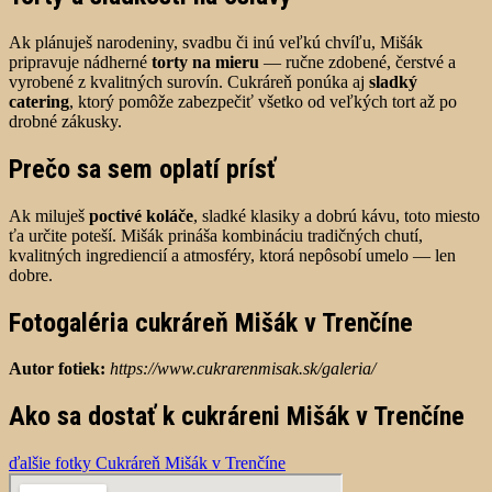
Ak plánuješ narodeniny, svadbu či inú veľkú chvíľu, Mišák
pripravuje nádherné
torty na mieru
— ručne zdobené, čerstvé a
vyrobené z kvalitných surovín. Cukráreň ponúka aj
sladký
catering
, ktorý pomôže zabezpečiť všetko od veľkých tort až po
drobné zákusky.
Prečo sa sem oplatí prísť
Ak miluješ
poctivé koláče
, sladké klasiky a dobrú kávu, toto miesto
ťa určite poteší. Mišák prináša kombináciu tradičných chutí,
kvalitných ingrediencií a atmosféry, ktorá nepôsobí umelo — len
dobre.
Fotogaléria cukráreň Mišák v Trenčíne
Autor fotiek:
https://www.cukrarenmisak.sk/galeria/
Ako sa dostať k cukráreni Mišák v Trenčíne
ďalšie fotky Cukráreň Mišák v Trenčíne