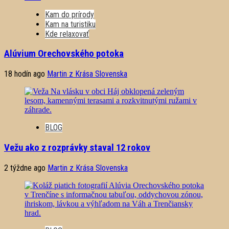
Kam do prírody
Kam na turistiku
Kde relaxovať
Alúvium Orechovského potoka
18 hodín ago
Martin z Krása Slovenska
BLOG
Vežu ako z rozprávky staval 12 rokov
2 týždne ago
Martin z Krása Slovenska