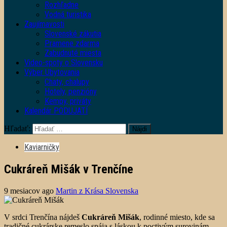
Rozhľadne
Vodná turistika
Zaujímavosti
Slovenské zákutia
Pramene zdarma
Zabudnuté miesta
Video-spoty o Slovensku
Výber Ubytovania
Chaty, chalupy
Hotely, penzióny
Kempy, priváty
Kalendár PODUJATÍ
Hľadať:
Kaviarničky
Cukráreň Mišák v Trenčíne
9 mesiacov ago
Martin z Krása Slovenska
V srdci Trenčína nájdeš
Cukráreň Mišák
, rodinné miesto, kde sa
tradičné cukrárske remeslo spája s láskou k poctivým surovinám.