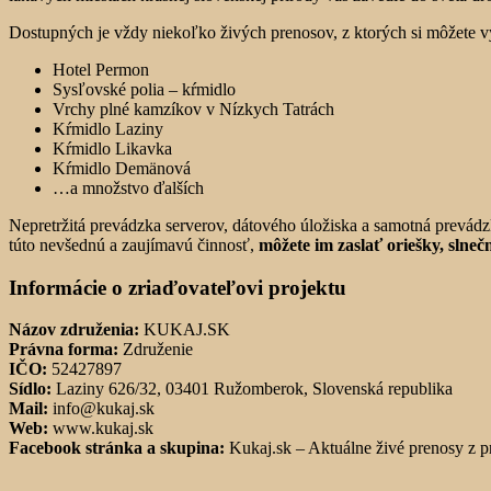
Dostupných je vždy niekoľko živých prenosov, z ktorých si môžete vy
Hotel Permon
Sysľovské polia – kŕmidlo
Vrchy plné kamzíkov v Nízkych Tatrách
Kŕmidlo Laziny
Kŕmidlo Likavka
Kŕmidlo Demänová
…a množstvo ďalších
Nepretržitá prevádzka serverov, dátového úložiska a samotná prevádzk
túto nevšednú a zaujímavú činnosť,
môžete im zaslať oriešky, slne
Informácie o zriaďovateľovi projektu
Názov združenia:
KUKAJ.SK
Právna forma:
Združenie
IČO:
52427897
Sídlo:
Laziny 626/32, 03401 Ružomberok, Slovenská republika
Mail:
info@kukaj.sk
Web:
www.kukaj.sk
Facebook stránka a skupina:
Kukaj.sk – Aktuálne živé prenosy z p