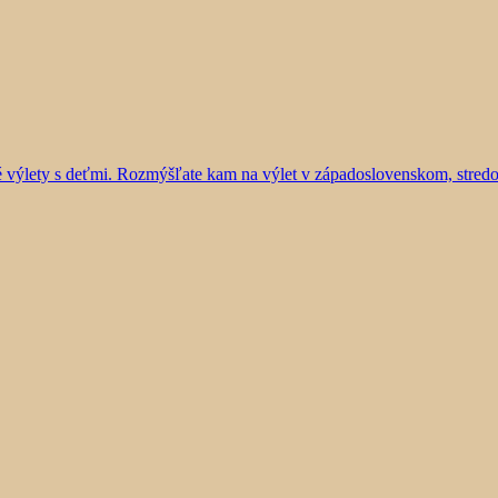
vé výlety s deťmi. Rozmýšľate kam na výlet v západoslovenskom, stre