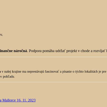
v.
finančne náročná
. Podpora pomáha udržať projekt v chode a rozvíjať 
a
v našej krajine ma neprestávajú fascinovať a písanie o týchto lokalitách je p
ov pohľadu.
 Mallorce 16. 11. 2023