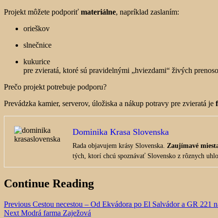
Projekt môžete podporiť
materiálne
, napríklad zaslaním:
orieškov
slnečnice
kukurice
pre zvieratá, ktoré sú pravidelnými „hviezdami“ živých prenoso
Prečo projekt potrebuje podporu?
Prevádzka kamier, serverov, úložiska a nákup potravy pre zvieratá je
Dominika Krasa Slovenska
Rada objavujem krásy Slovenska.
Zaujímavé miest
tých, ktorí chcú spoznávať Slovensko z rôznych uhl
Continue Reading
Previous
Cestou necestou – Od Ekvádora po El Salvádor a GR 221 na
Next
Modrá farma Zaježová