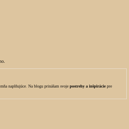
ho.
re mňa naplňujúce. Na blogu prinášam svoje
postrehy a inšpirácie
pre