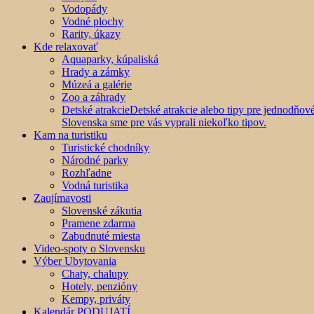
Vodopády
Vodné plochy
Rarity, úkazy
Kde relaxovať
Aquaparky, kúpaliská
Hrady a zámky
Múzeá a galérie
Zoo a záhrady
Detské atrakcie
Detské atrakcie alebo tipy pre jednodňo
Slovenska sme pre vás vyprali niekoľko tipov.
Kam na turistiku
Turistické chodníky
Národné parky
Rozhľadne
Vodná turistika
Zaujímavosti
Slovenské zákutia
Pramene zdarma
Zabudnuté miesta
Video-spoty o Slovensku
Výber Ubytovania
Chaty, chalupy
Hotely, penzióny
Kempy, priváty
Kalendár PODUJATÍ