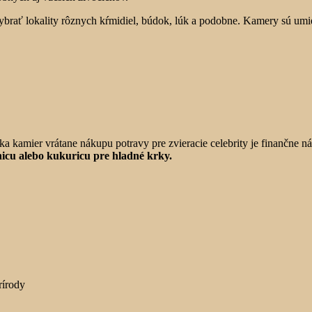
brať lokality rôznych kŕmidiel, búdok, lúk a podobne. Kamery sú umie
a kamier vrátane nákupu potravy pre zvieracie celebrity je finančne ná
čnicu alebo kukuricu pre hladné krky.
rírody