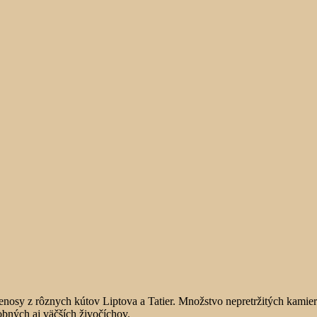
 prenosy z rôznych kútov Liptova a Tatier. Množstvo nepretržitých kami
obných aj väčších živočíchov.