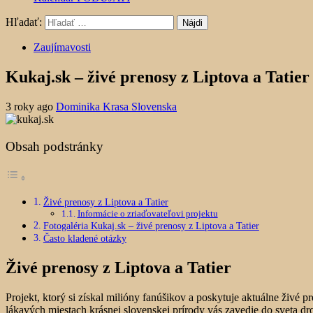
Hľadať:
Zaujímavosti
Kukaj.sk – živé prenosy z Liptova a Tatier
3 roky ago
Dominika Krasa Slovenska
Obsah podstránky
Živé prenosy z Liptova a Tatier
Informácie o zriaďovateľovi projektu
Fotogaléria Kukaj.sk – živé prenosy z Liptova a Tatier
Často kladené otázky
Živé prenosy z Liptova a Tatier
Projekt, ktorý si získal milióny fanúšikov a poskytuje aktuálne živé
lákavých miestach krásnej slovenskej prírody vás zavedie do sveta dr