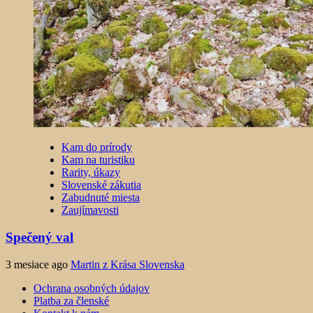
Kam do prírody
Kam na turistiku
Rarity, úkazy
Slovenské zákutia
Zabudnuté miesta
Zaujímavosti
Spečený val
3 mesiace ago
Martin z Krása Slovenska
Ochrana osobných údajov
Platba za členské