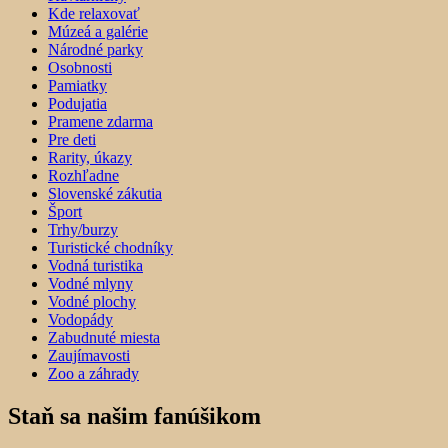
Kde relaxovať
Múzeá a galérie
Národné parky
Osobnosti
Pamiatky
Podujatia
Pramene zdarma
Pre deti
Rarity, úkazy
Rozhľadne
Slovenské zákutia
Šport
Trhy/burzy
Turistické chodníky
Vodná turistika
Vodné mlyny
Vodné plochy
Vodopády
Zabudnuté miesta
Zaujímavosti
Zoo a záhrady
Staň sa našim fanúšikom