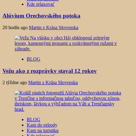
Kde relaxovať
Alúvium Orechovského potoka
20 hodín ago
Martin z Krása Slovenska
BLOG
Vežu ako z rozprávky staval 12 rokov
2 týždne ago
Martin z Krása Slovenska
BLOG
Kam do prírody
Kam na turistiku
Kde relaxovať