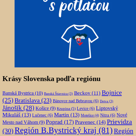
Krásy Slovenska podľa regiónu
Bojnice
Beckov
(11)
Banská Bystrica
(10)
Banská Štiavnica
(3)
(25)
Bratislava
(23)
Bánovce nad Bebravou
(6)
Detva
(3)
Jánošík
(28)
Liptovský
Košice
(9)
Krupina
(5)
Levice
(6)
Mikuláš
(13)
Martin
(13)
Nové
Lučenec
(6)
Nitra
(6)
Motešice
(4)
Prievidza
Poprad
(17)
Pravenec
(14)
Mesto nad Váhom
(9)
Región B.Bystrický kraj
(81)
Región
(30)