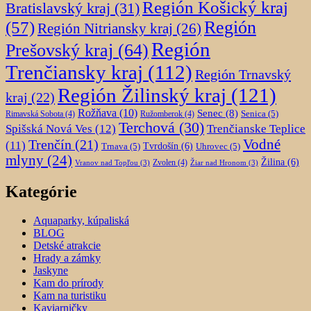
Región Košický kraj
Bratislavský kraj
(31)
Región
(57)
Región Nitriansky kraj
(26)
Región
Prešovský kraj
(64)
Trenčiansky kraj
(112)
Región Trnavský
Región Žilinský kraj
(121)
kraj
(22)
Rožňava
(10)
Senec
(8)
Senica
(5)
Rimavská Sobota
(4)
Ružomberok
(4)
Terchová
(30)
Spišská Nová Ves
(12)
Trenčianske Teplice
Trenčín
(21)
Vodné
(11)
Trnava
(5)
Tvrdošín
(6)
Uhrovec
(5)
mlyny
(24)
Žilina
(6)
Zvolen
(4)
Vranov nad Topľou
(3)
Žiar nad Hronom
(3)
Kategórie
Aquaparky, kúpaliská
BLOG
Detské atrakcie
Hrady a zámky
Jaskyne
Kam do prírody
Kam na turistiku
Kaviarničky