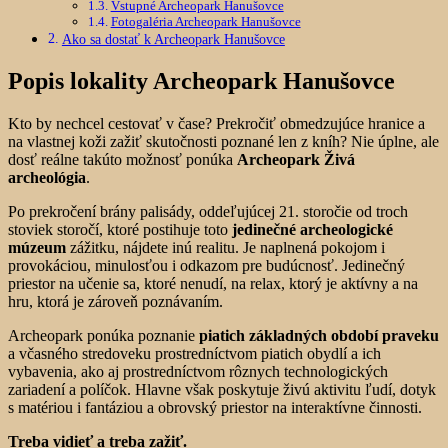
Vstupné Archeopark Hanušovce
Fotogaléria Archeopark Hanušovce
Ako sa dostať k Archeopark Hanušovce
Popis lokality Archeopark Hanušovce
Kto by nechcel cestovať v čase? Prekročiť obmedzujúce hranice a
na vlastnej koži zažiť skutočnosti poznané len z kníh? Nie úplne, ale
dosť reálne takúto možnosť ponúka
Archeopark Živá
archeológia
.
Po prekročení brány palisády, oddeľujúcej 21. storočie od troch
stoviek storočí, ktoré postihuje toto
jedinečné archeologické
múzeum
zážitku, nájdete inú realitu. Je naplnená pokojom i
provokáciou, minulosťou i odkazom pre budúcnosť. Jedinečný
priestor na učenie sa, ktoré nenudí, na relax, ktorý je aktívny a na
hru, ktorá je zároveň poznávaním.
Archeopark ponúka poznanie
piatich základných období praveku
a včasného stredoveku prostredníctvom piatich obydlí a ich
vybavenia, ako aj prostredníctvom rôznych technologických
zariadení a políčok. Hlavne však poskytuje živú aktivitu ľudí, dotyk
s matériou i fantáziou a obrovský priestor na interaktívne činnosti.
Treba vidieť a treba zažiť.