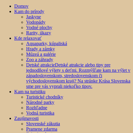
Domov
Kam do prírody
Jaskyne
Vodopády
Vodné plochy
Rarity, úkazy
Kde relaxovať
Aquaparky, kúpaliská
Hrady a zámky
Múzeá a galérie
Zoo a záhrady
Detské atrakcie
Detské atrakcie alebo tipy pre
jednodňové výlety s deťmi. Rozmýšľate kam na výlet v
západoslovenskom, stredoslovenskom či
východoslovenskom kraji? Na stránke Krása Slovenska
sme pre vás vyprali niekoľko tipov.
Kam na turistiku
Turistické chodníky
Národné parky
Rozhľadne
Vodná turistika
Zaujímavosti
Slovenské zákutia
Pramene zdarma