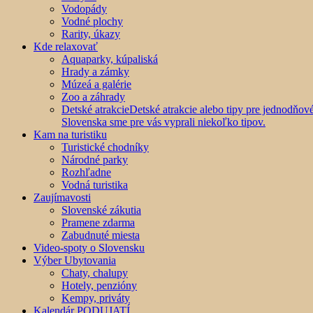
Vodopády
Vodné plochy
Rarity, úkazy
Kde relaxovať
Aquaparky, kúpaliská
Hrady a zámky
Múzeá a galérie
Zoo a záhrady
Detské atrakcie
Detské atrakcie alebo tipy pre jednodňo
Slovenska sme pre vás vyprali niekoľko tipov.
Kam na turistiku
Turistické chodníky
Národné parky
Rozhľadne
Vodná turistika
Zaujímavosti
Slovenské zákutia
Pramene zdarma
Zabudnuté miesta
Video-spoty o Slovensku
Výber Ubytovania
Chaty, chalupy
Hotely, penzióny
Kempy, priváty
Kalendár PODUJATÍ