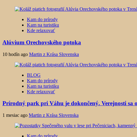
Kam do prírody
Kam na turistiku
Kde relaxovať
Alúvium Orechovského potoka
10 hodín ago
Martin z Krása Slovenska
BLOG
Kam do prírody
Kam na turistiku
Kde relaxovať
Prírodný park pri Váhu je dokončený. Verejnosti sa o
1 mesiac ago
Martin z Krása Slovenska
Kam do prírody