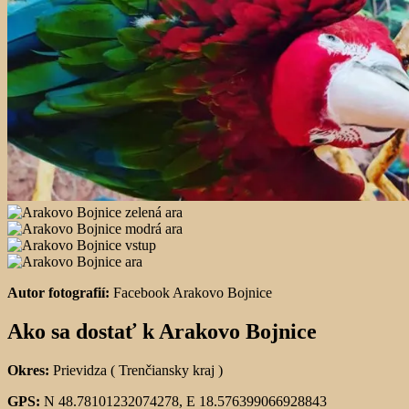
Autor fotografií:
Facebook Arakovo Bojnice
Ako sa dostať k Arakovo Bojnice
Okres:
Prievidza ( Trenčiansky kraj )
GPS:
N 48.78101232074278, E 18.576399066928843