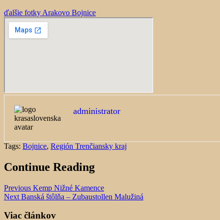
ďalšie fotky Arakovo Bojnice
administrator
Tags:
Bojnice
,
Región Trenčiansky kraj
Continue Reading
Previous
Kemp Nižné Kamence
Next
Banská štôlňa – Zubaustollen Malužiná
Viac článkov