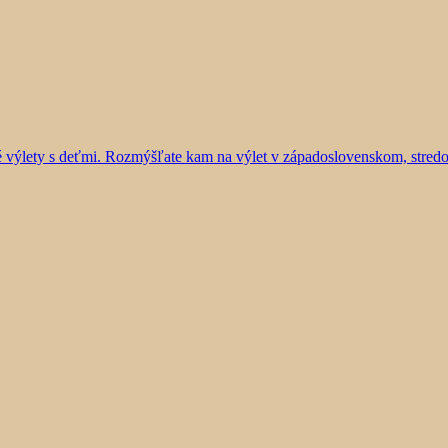
vé výlety s deťmi. Rozmýšľate kam na výlet v západoslovenskom, stre