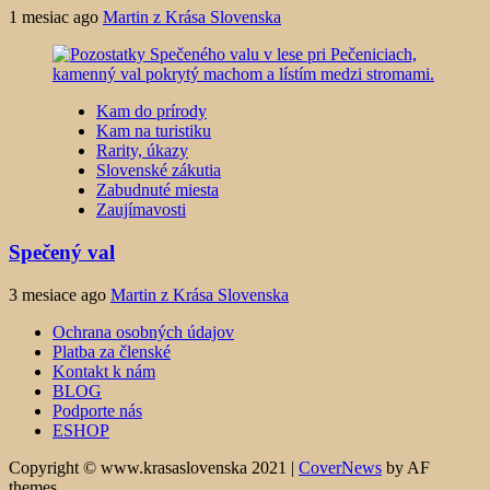
1 mesiac ago
Martin z Krása Slovenska
Kam do prírody
Kam na turistiku
Rarity, úkazy
Slovenské zákutia
Zabudnuté miesta
Zaujímavosti
Spečený val
3 mesiace ago
Martin z Krása Slovenska
Ochrana osobných údajov
Platba za členské
Kontakt k nám
BLOG
Podporte nás
ESHOP
Copyright © www.krasaslovenska 2021
|
CoverNews
by AF
themes.