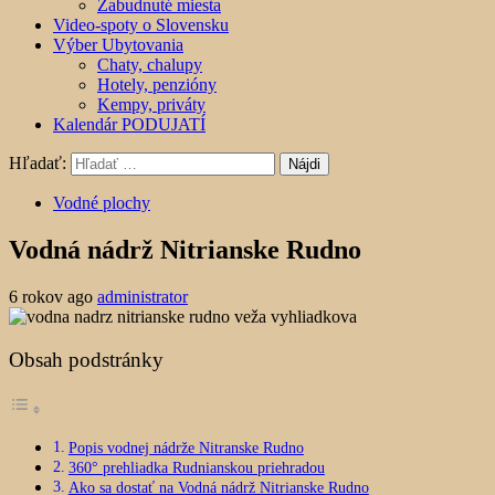
Zabudnuté miesta
Video-spoty o Slovensku
Výber Ubytovania
Chaty, chalupy
Hotely, penzióny
Kempy, priváty
Kalendár PODUJATÍ
Hľadať:
Vodné plochy
Vodná nádrž Nitrianske Rudno
6 rokov ago
administrator
Obsah podstránky
Popis vodnej nádrže Nitranske Rudno
360° prehliadka Rudnianskou priehradou
Ako sa dostať na Vodná nádrž Nitrianske Rudno