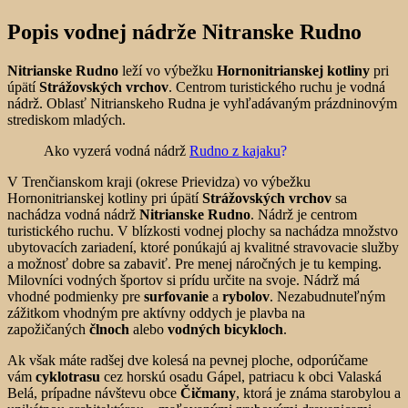
Popis vodnej nádrže Nitranske Rudno
Nitrianske Rudno
leží vo výbežku
Hornonitrianskej kotliny
pri
úpätí
Strážovských vrchov
. Centrom turistického ruchu je vodná
nádrž. Oblasť Nitrianskeho Rudna je vyhľadávaným prázdninovým
strediskom mladých.
Ako vyzerá vodná nádrž
Rudno z kajaku
?
V Trenčianskom kraji (okrese Prievidza) vo výbežku
Hornonitrianskej kotliny pri úpätí
Strážovských vrchov
sa
nachádza vodná nádrž
Nitrianske Rudno
. Nádrž je centrom
turistického ruchu. V blízkosti vodnej plochy sa nachádza množstvo
ubytovacích zariadení, ktoré ponúkajú aj kvalitné stravovacie služby
a možnosť dobre sa zabaviť. Pre menej náročných je tu kemping.
Milovníci vodných športov si prídu určite na svoje. Nádrž má
vhodné podmienky pre
surfovanie
a
rybolov
. Nezabudnuteľným
zážitkom vhodným pre aktívny oddych je plavba na
zapožičaných
člnoch
alebo
vodných bicykloch
.
Ak však máte radšej dve kolesá na pevnej ploche, odporúčame
vám
cyklotrasu
cez horskú osadu Gápel, patriacu k obci Valaská
Belá, prípadne návštevu obce
Čičmany
, ktorá je známa starobylou a