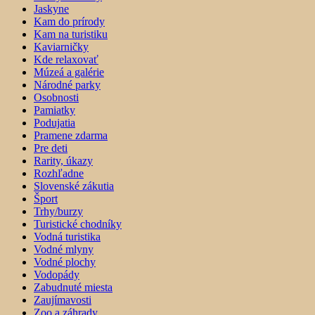
Jaskyne
Kam do prírody
Kam na turistiku
Kaviarničky
Kde relaxovať
Múzeá a galérie
Národné parky
Osobnosti
Pamiatky
Podujatia
Pramene zdarma
Pre deti
Rarity, úkazy
Rozhľadne
Slovenské zákutia
Šport
Trhy/burzy
Turistické chodníky
Vodná turistika
Vodné mlyny
Vodné plochy
Vodopády
Zabudnuté miesta
Zaujímavosti
Zoo a záhrady