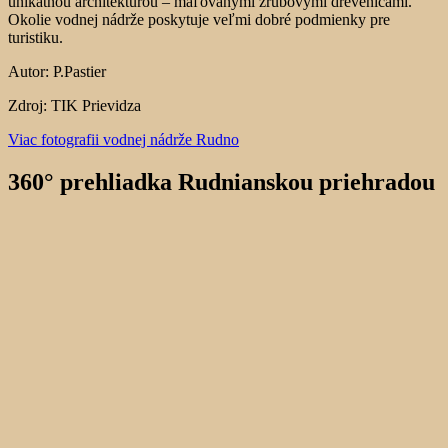
unikátnou architektúrou – maľovanými zrubovými drevenicami.
Okolie vodnej nádrže poskytuje veľmi dobré podmienky pre
turistiku.
Autor: P.Pastier
Zdroj: TIK Prievidza
Viac fotografii vodnej nádrže Rudno
360
°
prehliadka Rudnianskou priehradou