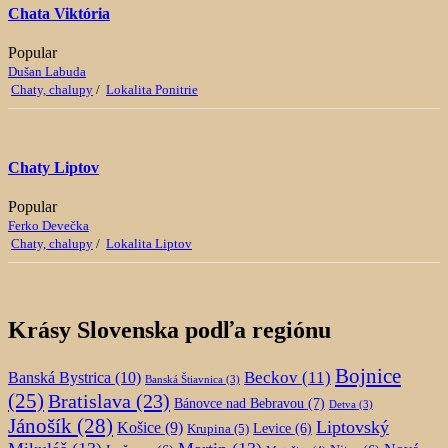
Chata Viktória
Popular
Dušan Labuda
Chaty, chalupy
/
Lokalita Ponitrie
Chaty Liptov
Popular
Ferko Devečka
Chaty, chalupy
/
Lokalita Liptov
Krásy Slovenska podľa regiónu
Bojnice
Beckov
(11)
Banská Bystrica
(10)
Banská Štiavnica
(3)
(25)
Bratislava
(23)
Bánovce nad Bebravou
(7)
Detva
(3)
Jánošík
(28)
Liptovský
Košice
(9)
Krupina
(5)
Levice
(6)