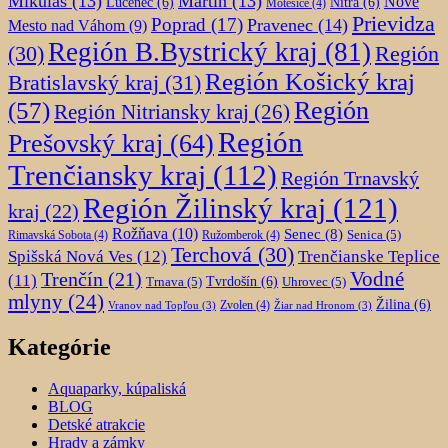
Mikuláš
(13)
Martin
(13)
Nové
Lučenec
(6)
Nitra
(6)
Motešice
(4)
Prievidza
Poprad
(17)
Pravenec
(14)
Mesto nad Váhom
(9)
Región B.Bystrický kraj
(81)
Región
(30)
Región Košický kraj
Bratislavský kraj
(31)
Región
(57)
Región Nitriansky kraj
(26)
Región
Prešovský kraj
(64)
Trenčiansky kraj
(112)
Región Trnavský
Región Žilinský kraj
(121)
kraj
(22)
Rožňava
(10)
Senec
(8)
Senica
(5)
Rimavská Sobota
(4)
Ružomberok
(4)
Terchová
(30)
Spišská Nová Ves
(12)
Trenčianske Teplice
Trenčín
(21)
Vodné
(11)
Trnava
(5)
Tvrdošín
(6)
Uhrovec
(5)
mlyny
(24)
Žilina
(6)
Zvolen
(4)
Vranov nad Topľou
(3)
Žiar nad Hronom
(3)
Kategórie
Aquaparky, kúpaliská
BLOG
Detské atrakcie
Hrady a zámky