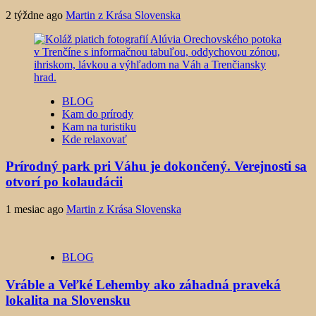
2 týždne ago
Martin z Krása Slovenska
BLOG
Kam do prírody
Kam na turistiku
Kde relaxovať
Prírodný park pri Váhu je dokončený. Verejnosti sa
otvorí po kolaudácii
1 mesiac ago
Martin z Krása Slovenska
BLOG
Vráble a Veľké Lehemby ako záhadná praveká
lokalita na Slovensku