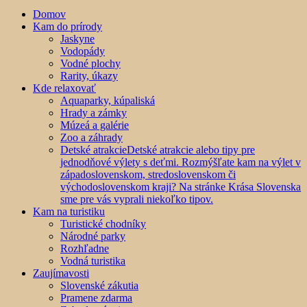
Domov
Kam do prírody
Jaskyne
Vodopády
Vodné plochy
Rarity, úkazy
Kde relaxovať
Aquaparky, kúpaliská
Hrady a zámky
Múzeá a galérie
Zoo a záhrady
Detské atrakcie
Detské atrakcie alebo tipy pre
jednodňové výlety s deťmi. Rozmýšľate kam na výlet v
západoslovenskom, stredoslovenskom či
východoslovenskom kraji? Na stránke Krása Slovenska
sme pre vás vyprali niekoľko tipov.
Kam na turistiku
Turistické chodníky
Národné parky
Rozhľadne
Vodná turistika
Zaujímavosti
Slovenské zákutia
Pramene zdarma