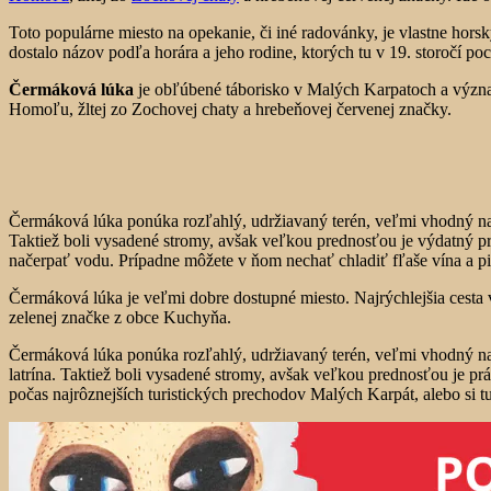
Toto populárne miesto na opekanie, či iné radovánky, je vlastne ho
dostalo názov podľa horára a jeho rodine, ktorých tu v 19. storočí poc
Čermáková lúka
je obľúbené táborisko v Malých Karpatoch a význam
Homoľu, žltej zo Zochovej chaty a hrebeňovej červenej značky.
Čermáková lúka ponúka rozľahlý, udržiavaný terén, veľmi vhodný na t
Taktiež boli vysadené stromy, avšak veľkou prednosťou je výdatný pr
načerpať vodu. Prípadne môžete v ňom nechať chladiť fľaše vína a pi
Čermáková lúka je veľmi dobre dostupné miesto. Najrýchlejšia cesta v
zelenej značke z obce Kuchyňa.
Čermáková lúka ponúka rozľahlý, udržiavaný terén, veľmi vhodný na t
latrína. Taktiež boli vysadené stromy, avšak veľkou prednosťou je pr
počas najrôznejších turistických prechodov Malých Karpát, alebo si t