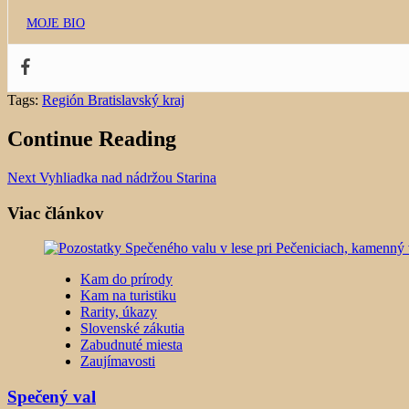
MOJE BIO
Tags:
Región Bratislavský kraj
Continue Reading
Next
Vyhliadka nad nádržou Starina
Viac článkov
Kam do prírody
Kam na turistiku
Rarity, úkazy
Slovenské zákutia
Zabudnuté miesta
Zaujímavosti
Spečený val