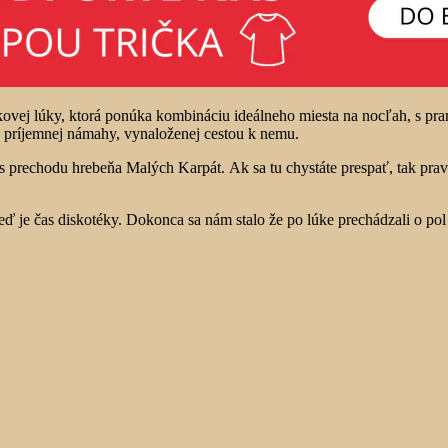
kovej lúky, ktorá ponúka kombináciu ideálneho miesta na nocľah, s p
u príjemnej námahy, vynaloženej cestou k nemu.
 prechodu hrebeňa Malých Karpát. Ak sa tu chystáte prespať, tak prav
ď je čas diskotéky. Dokonca sa nám stalo že po lúke prechádzali o pol