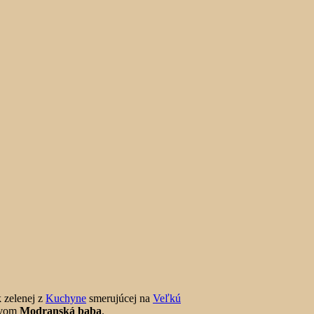
k zelenej z
Kuchyne
smerujúcej na
Veľkú
ázvom
Modranská baba
.