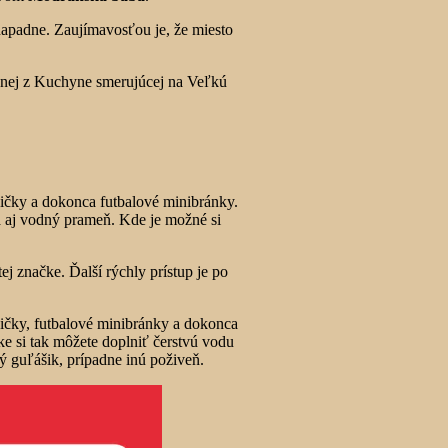
enapadne. Zaujímavosťou je, že miesto
lenej z Kuchyne smerujúcej na Veľkú
vičky a dokonca futbalové minibránky.
a aj vodný prameň. Kde je možné si
j značke. Ďalší rýchly prístup je po
vičky, futbalové minibránky a dokonca
ke si tak môžete doplniť čerstvú vodu
ý guľášik, prípadne inú poživeň.