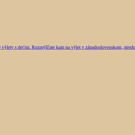
vé výlety s deťmi. Rozmýšľate kam na výlet v západoslovenskom, stre