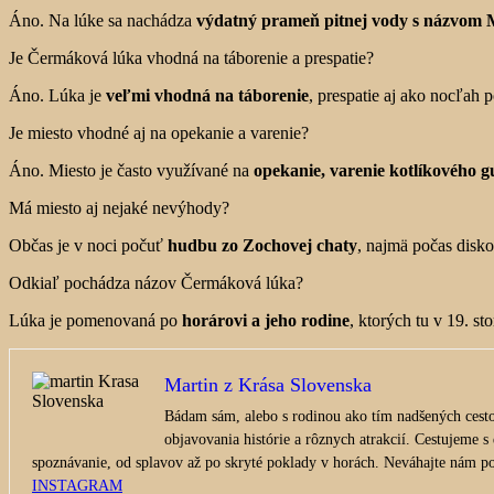
Áno. Na lúke sa nachádza
výdatný prameň pitnej vody s názvom
Je Čermáková lúka vhodná na táborenie a prespatie?
Áno. Lúka je
veľmi vhodná na táborenie
, prespatie aj ako nocľah 
Je miesto vhodné aj na opekanie a varenie?
Áno. Miesto je často využívané na
opekanie, varenie kotlíkového g
Má miesto aj nejaké nevýhody?
Občas je v noci počuť
hudbu zo Zochovej chaty
, najmä počas disko
Odkiaľ pochádza názov Čermáková lúka?
Lúka je pomenovaná po
horárovi a jeho rodine
, ktorých tu v 19. st
Martin z Krása Slovenska
Bádam sám, alebo s rodinou ako tím nadšených cesto
objavovania histórie a rôznych atrakcií. Cestujeme s
spoznávanie, od splavov až po skryté poklady v horách. Neváhajte nám pos
INSTAGRAM