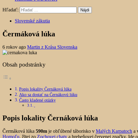
Hľadať:
Slovenské zákutia
Čermáková lúka
6 rokov ago
Martin z Krása Slovenska
Obsah podstránky
Popis lokality Černáková lúka
Ako sa dostať na Černákovú lúku
Často kladené otázky
Popis lokality Černáková lúka
Čermáková lúka
590m
je obľúbené táborisko v
Malých Karpatoch
a 
Homoľu
, žltej zo
Zochovej chaty
a hrebeňovej červenej značky. Ide 