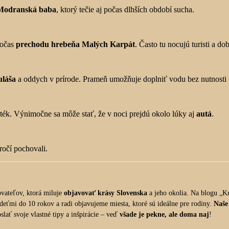
 Modranská baba
, ktorý tečie aj počas dlhších období sucha.
počas
prechodu hrebeňa Malých Karpát
. Často tu nocujú turisti a d
uláša
a oddych v prírode. Prameň umožňuje doplniť vodu bez nutnosti
ték. Výnimočne sa môže stať, že v noci prejdú okolo lúky aj
autá
.
oročí pochovali.
vateľov, ktorá miluje
objavovať krásy Slovenska
a jeho okolia. Na blogu „Kr
 deťmi do 10 rokov a radi objavujeme miesta, ktoré sú ideálne pre rodiny.
Naše
lať svoje vlastné tipy a inšpirácie – veď
všade je pekne, ale doma naj
!