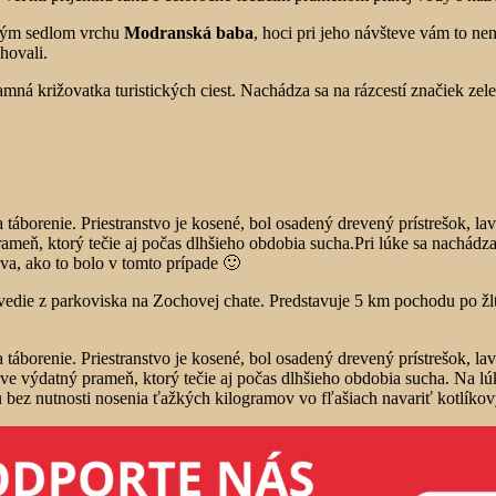
rským sedlom vrchu
Modranská baba
, hoci pri jeho návšteve vám to n
hovali.
ná križovatka turistických ciest. Nachádza sa na rázcestí značiek ze
áborenie. Priestranstvo je kosené, bol osadený drevený prístrešok, la
ameň, ktorý tečie aj počas dlhšieho obdobia sucha.Pri lúke sa nachádz
va, ako to bolo v tomto prípade 🙂
edie z parkoviska na Zochovej chate. Predstavuje 5 km pochodu po žlte
áborenie. Priestranstvo je kosené, bol osadený drevený prístrešok, la
áve výdatný prameň, ktorý tečie aj počas dlhšieho obdobia sucha. Na lú
u bez nutnosti nosenia ťažkých kilogramov vo fľašiach navariť kotlíkov