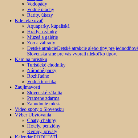
Vodopády
Vodné plochy
Rarity, úkazy
Kde relaxovať
Aquaparky, kúpaliská
Hrady a zámky
Múzeá a galérie
Zoo a záhrady
Detské atrakcie
Detské atrakcie alebo tipy pre jednodňo
Slovenska sme pre vás vyprali niekoľko tipov.
Kam na turistiku
Turistické chodníky
Národné parky
Rozhľadne
Vodná turistika
Zaujímavosti
Slovenské zákutia
Pramene zdarma
Zabudnuté miesta
Video-spoty o Slovensku
Výber Ubytovania
Chaty, chalupy
Hotely, penzióny
Kempy, priváty
Kalendár PODUJATÍ