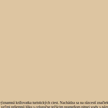
významná križovatka turistických ciest. Nachádza sa na rázcestí značie
o veľmi príjemnú lúku s celoročne tečúcim prameňom pitnej vody s n