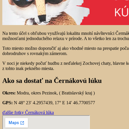
Na tento účel s obľubou využívajú lokalitu mnohí návštevníci Čermá
možnosťami jednoduchého relaxu v prírode. A to všetko len za troch
Toto miesto možno doporučiť aj ako vhodné miesto na prespatie počas
dobrodruhov s rovnakým zámerom.
V noci je niekedy počuť hudbu z neďalekej Zochovej chaty, hlavne ke
z tohto inak pekného miesta.
Ako sa dostať na Černákovú lúku
Okres:
Modra, okres Pezinok, ( Bratislavský kraj )
GPS:
N 48° 23′ 4.2957439, 17° E 14′ 46.7700577
ďalšie fotky Černáková lúka