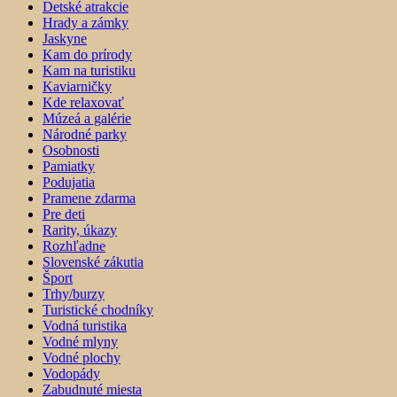
Detské atrakcie
Hrady a zámky
Jaskyne
Kam do prírody
Kam na turistiku
Kaviarničky
Kde relaxovať
Múzeá a galérie
Národné parky
Osobnosti
Pamiatky
Podujatia
Pramene zdarma
Pre deti
Rarity, úkazy
Rozhľadne
Slovenské zákutia
Šport
Trhy/burzy
Turistické chodníky
Vodná turistika
Vodné mlyny
Vodné plochy
Vodopády
Zabudnuté miesta