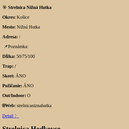
🎯
Strelnica Nižná Hutka
Okres:
Košice
Mesto:
Nižná Hutka
Adresa:
/
📌
Poznámka:
Dĺžka:
50/75/100
Trap: /
Skeet:
ÁNO
Požičanie:
ÁNO
Out/Indoor:
O
🌐
Web:
strelnicaniznahutka
Detail 〉
Strelnica Hodkovce