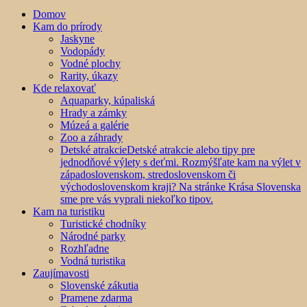
Domov
Kam do prírody
Jaskyne
Vodopády
Vodné plochy
Rarity, úkazy
Kde relaxovať
Aquaparky, kúpaliská
Hrady a zámky
Múzeá a galérie
Zoo a záhrady
Detské atrakcie
Detské atrakcie alebo tipy pre
jednodňové výlety s deťmi. Rozmýšľate kam na výlet v
západoslovenskom, stredoslovenskom či
východoslovenskom kraji? Na stránke Krása Slovenska
sme pre vás vyprali niekoľko tipov.
Kam na turistiku
Turistické chodníky
Národné parky
Rozhľadne
Vodná turistika
Zaujímavosti
Slovenské zákutia
Pramene zdarma