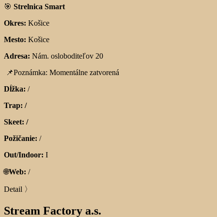
🎯
Strelnica Smart
Okres:
Košice
Mesto:
Košice
Adresa:
Nám. osloboditeľov 20
📌
Poznámka: Momentálne zatvorená
Dĺžka:
/
Trap: /
Skeet: /
Požičanie:
/
Out/Indoor:
I
🌐
Web:
/
Detail 〉
Stream Factory a.s.