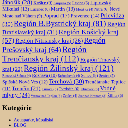
Jánošík
(28)
Liptovský
Košice
(9)
Krupina
(5)
Levice
(6)
Mikuláš
(13)
Martin
(13)
Nové
Lučenec
(6)
Nitra
(6)
Motešice
(4)
Prievidza
Poprad
(17)
Pravenec
(14)
Mesto nad Váhom
(9)
Región B.Bystrický kraj
(81)
Región
(30)
Región Košický kraj
Bratislavský kraj
(31)
Región
(57)
Región Nitriansky kraj
(26)
Región
Prešovský kraj
(64)
Trenčiansky kraj
(112)
Región Trnavský
Región Žilinský kraj
(121)
kraj
(22)
Rožňava
(10)
Senec
(8)
Senica
(5)
Rimavská Sobota
(4)
Ružomberok
(4)
Terchová
(30)
Spišská Nová Ves
(12)
Trenčianske Teplice
Trenčín
(21)
Vodné
(11)
Trnava
(5)
Tvrdošín
(6)
Uhrovec
(5)
mlyny
(24)
Žilina
(6)
Zvolen
(4)
Vranov nad Topľou
(3)
Žiar nad Hronom
(3)
Kategórie
Aquaparky, kúpaliská
BLOG