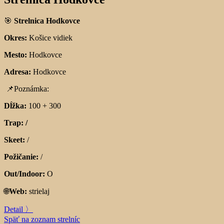
🎯
Strelnica Hodkovce
Okres:
Košice vidiek
Mesto:
Hodkovce
Adresa:
Hodkovce
📌
Poznámka:
Dĺžka:
100 + 300
Trap: /
Skeet:
/
Požičanie:
/
Out/Indoor:
O
🌐
Web:
strielaj
Detail 〉
Späť na zoznam strelníc