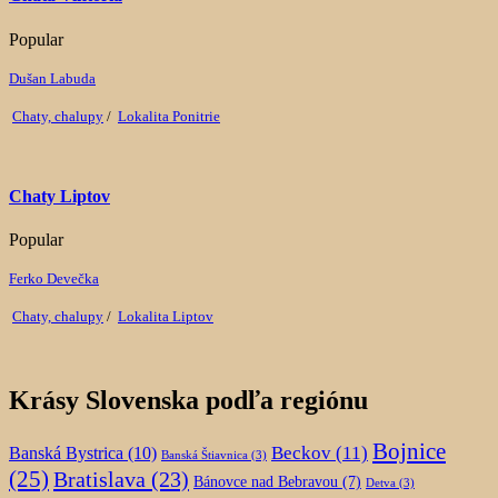
Popular
Dušan Labuda
Chaty, chalupy
/
Lokalita Ponitrie
Chaty Liptov
Popular
Ferko Devečka
Chaty, chalupy
/
Lokalita Liptov
Krásy Slovenska podľa regiónu
Bojnice
Beckov
(11)
Banská Bystrica
(10)
Banská Štiavnica
(3)
(25)
Bratislava
(23)
Bánovce nad Bebravou
(7)
Detva
(3)