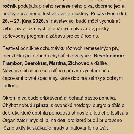
ročník
podujatia plného remeselného piva, dobrého jedla,
hudby a uvoľnenej festivalovej atmosféry. Počas dvoch dní,
26. – 27. júna 2026
, si návštevníci budú môcť vychutnať
výber pív z lokálnych aj známych pivovarov, pestrý
sprievodný program a zábavu pre celú rodinu.
Festival ponúkne ochutnávku rôznych remeselných pív,
medzi ktorými nebudú chýbať pivovary ako
Revolucionár
,
Frambor
,
Beerokrat
,
Martins
,
Zichovec
a ďalšie.
Návštevníci sa môžu tešiť na správne vychladené a
čapované pivné špeciality, ktoré doplnia stánky s dobrým
jedlom.
Okrem piva bude pripravená aj bohatá gastro ponuka.
Chýbať nebudú
pinza
, slovenské hotdogy, burgre a ďalšie
dobroty, ktoré doplnia pohodovú atmosféru letného festivalu.
Organizátori mysleli aj na deti, pre ktoré budú pripravené
rôzne aktivity, skákacie hrady a maľovanie na tvár.