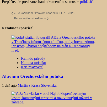
Prepáčte, ale pred zanechaním komentára sa musíte
prihlásiť
.
«
Po košickom filmovom chodníku IFF AF 2026
Bánovský letný festival
»
Nezabudni pozrieť
Kam do prírody
Kam na turistiku
Kde relaxovať
Alúvium Orechovského potoka
1 deň ago
Martin z Krása Slovenska