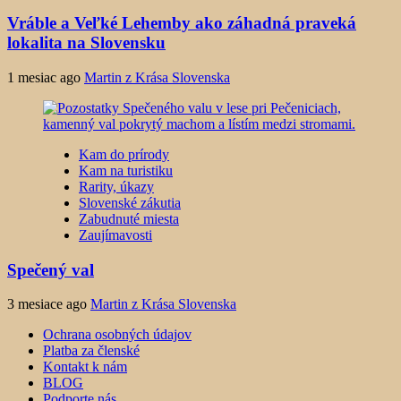
Vráble a Veľké Lehemby ako záhadná praveká
lokalita na Slovensku
1 mesiac ago
Martin z Krása Slovenska
Kam do prírody
Kam na turistiku
Rarity, úkazy
Slovenské zákutia
Zabudnuté miesta
Zaujímavosti
Spečený val
3 mesiace ago
Martin z Krása Slovenska
Ochrana osobných údajov
Platba za členské
Kontakt k nám
BLOG
Podporte nás