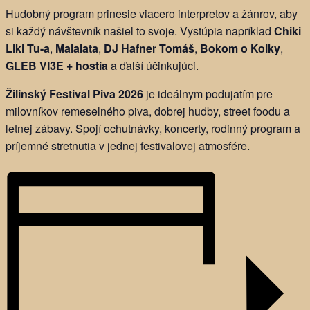
Hudobný program prinesie viacero interpretov a žánrov, aby
si každý návštevník našiel to svoje. Vystúpia napríklad
Chiki
Liki Tu-a
,
Malalata
,
DJ Hafner Tomáš
,
Bokom o Kolky
,
GLEB VI3E + hostia
a ďalší účinkujúci.
Žilinský Festival Piva 2026
je ideálnym podujatím pre
milovníkov remeselného piva, dobrej hudby, street foodu a
letnej zábavy. Spojí ochutnávky, koncerty, rodinný program a
príjemné stretnutia v jednej festivalovej atmosfére.