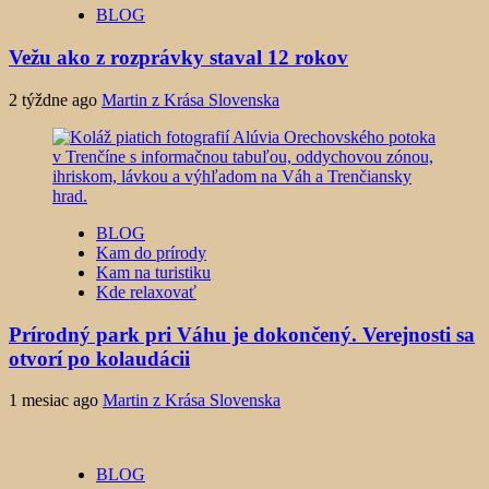
BLOG
Vežu ako z rozprávky staval 12 rokov
2 týždne ago
Martin z Krása Slovenska
BLOG
Kam do prírody
Kam na turistiku
Kde relaxovať
Prírodný park pri Váhu je dokončený. Verejnosti sa
otvorí po kolaudácii
1 mesiac ago
Martin z Krása Slovenska
BLOG