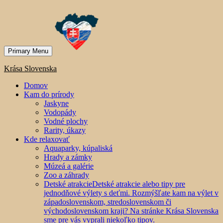
Primary Menu
Krása Slovenska
Domov
Kam do prírody
Jaskyne
Vodopády
Vodné plochy
Rarity, úkazy
Kde relaxovať
Aquaparky, kúpaliská
Hrady a zámky
Múzeá a galérie
Zoo a záhrady
Detské atrakcie
Detské atrakcie alebo tipy pre
jednodňové výlety s deťmi. Rozmýšľate kam na výlet v
západoslovenskom, stredoslovenskom či
východoslovenskom kraji? Na stránke Krása Slovenska
sme pre vás vyprali niekoľko tipov.