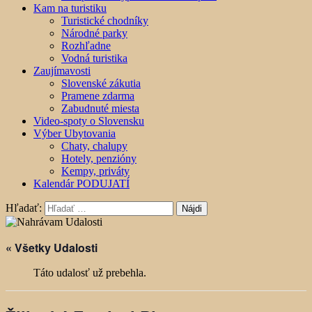
Kam na turistiku
Turistické chodníky
Národné parky
Rozhľadne
Vodná turistika
Zaujímavosti
Slovenské zákutia
Pramene zdarma
Zabudnuté miesta
Video-spoty o Slovensku
Výber Ubytovania
Chaty, chalupy
Hotely, penzióny
Kempy, priváty
Kalendár PODUJATÍ
Hľadať:
« Všetky Udalosti
Táto udalosť už prebehla.