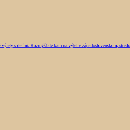
vé výlety s deťmi. Rozmýšľate kam na výlet v západoslovenskom, stre