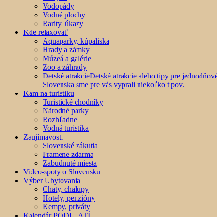
Vodopády
Vodné plochy
Rarity, úkazy
Kde relaxovať
Aquaparky, kúpaliská
Hrady a zámky
Múzeá a galérie
Zoo a záhrady
Detské atrakcie
Detské atrakcie alebo tipy pre jednodňo
Slovenska sme pre vás vyprali niekoľko tipov.
Kam na turistiku
Turistické chodníky
Národné parky
Rozhľadne
Vodná turistika
Zaujímavosti
Slovenské zákutia
Pramene zdarma
Zabudnuté miesta
Video-spoty o Slovensku
Výber Ubytovania
Chaty, chalupy
Hotely, penzióny
Kempy, priváty
Kalendár PODUJATÍ