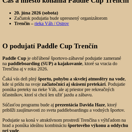
Čas a miesto konania Paddle Cup Trenčín
20. júna 2026 (sobota)
Začiatok podujatia bude upresnený organizátorom
Trenčín –
rieka Váh / Ostrov
O podujatí Paddle Cup Trenčín
Paddle Cup
je obľúbené športovo-zábavné podujatie zamerané
na
paddleboarding (SUP) a kajakovanie
, ktoré sa vracia do
Trenčína aj v roku 2026.
Čaká vás deň plný
športu, pohybu a skvelej atmosféry na vode
,
kde si prídu na svoje
začiatočníci aj skúsení pretekári
. Podujatie
ponúka preteky na rieke Váh, ale aj priestor pre rekreačných
účastníkov, ktorí si chcú len užiť jazdu a zábavu.
Súčasťou programu bude aj
prezentácia Davida Haze
, ktorý
priblíži zaujímavosti zo sveta paddleboardingu a vodných športov.
Podujatie sa koná v atraktívnom prostredí Trenčína s výhľadom na
hrad a ponúka ideálnu kombináciu
športového výkonu a oddychu
pri vode
.