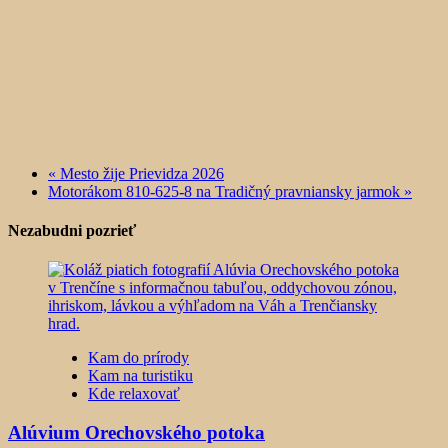
«
Mesto žije Prievidza 2026
Motorákom 810-625-8 na Tradičný pravniansky jarmok
»
Nezabudni pozrieť
Kam do prírody
Kam na turistiku
Kde relaxovať
Alúvium Orechovského potoka