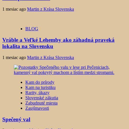
1 mesiac ago
Martin z Krása Slovenska
BLOG
Vráble a Veľké Lehemby ako záhadná praveká
lokalita na Slovensku
1 mesiac ago
Martin z Krása Slovenska
Kam do prírody
Kam na turistiku
Rarity, úkazy
Slovenské zákutia
Zabudnuté miesta
Zaujímavosti
Spečený val