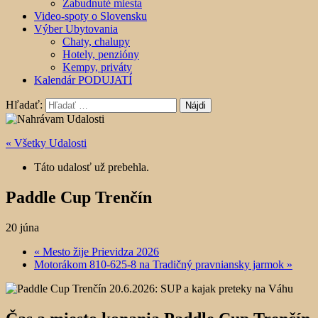
Zabudnuté miesta
Video-spoty o Slovensku
Výber Ubytovania
Chaty, chalupy
Hotely, penzióny
Kempy, priváty
Kalendár PODUJATÍ
Hľadať:
« Všetky Udalosti
Táto udalosť už prebehla.
Paddle Cup Trenčín
20 júna
«
Mesto žije Prievidza 2026
Motorákom 810-625-8 na Tradičný pravniansky jarmok
»