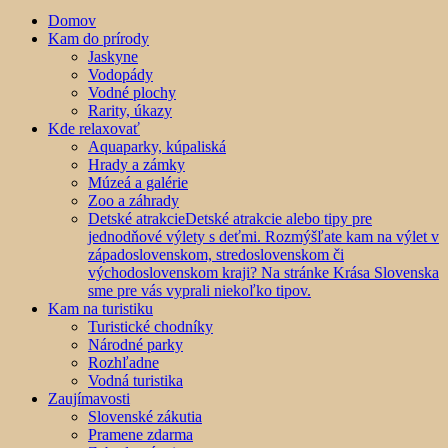
Domov
Kam do prírody
Jaskyne
Vodopády
Vodné plochy
Rarity, úkazy
Kde relaxovať
Aquaparky, kúpaliská
Hrady a zámky
Múzeá a galérie
Zoo a záhrady
Detské atrakcie
Detské atrakcie alebo tipy pre
jednodňové výlety s deťmi. Rozmýšľate kam na výlet v
západoslovenskom, stredoslovenskom či
východoslovenskom kraji? Na stránke Krása Slovenska
sme pre vás vyprali niekoľko tipov.
Kam na turistiku
Turistické chodníky
Národné parky
Rozhľadne
Vodná turistika
Zaujímavosti
Slovenské zákutia
Pramene zdarma