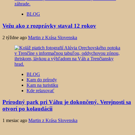
BLOG
Vežu ako z rozprávky staval 12 rokov
2 týždne ago
Martin z Krása Slovenska
BLOG
Kam do prírody
Kam na turistiku
Kde relaxovať
Prírodný park pri Váhu je dokončený. Verejnosti sa
otvorí po kolaudácii
1 mesiac ago
Martin z Krása Slovenska