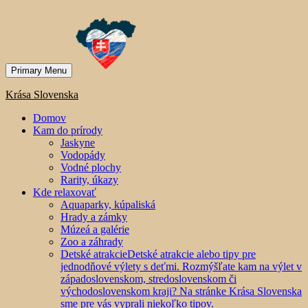
Primary Menu
Krása Slovenska
Domov
Kam do prírody
Jaskyne
Vodopády
Vodné plochy
Rarity, úkazy
Kde relaxovať
Aquaparky, kúpaliská
Hrady a zámky
Múzeá a galérie
Zoo a záhrady
Detské atrakcie
Detské atrakcie alebo tipy pre
jednodňové výlety s deťmi. Rozmýšľate kam na výlet v
západoslovenskom, stredoslovenskom či
východoslovenskom kraji? Na stránke Krása Slovenska
sme pre vás vyprali niekoľko tipov.