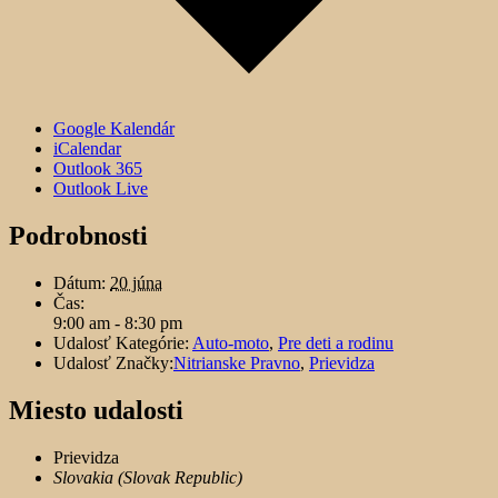
Google Kalendár
iCalendar
Outlook 365
Outlook Live
Podrobnosti
Dátum:
20 júna
Čas:
9:00 am - 8:30 pm
Udalosť Kategórie:
Auto-moto
,
Pre deti a rodinu
Udalosť Značky:
Nitrianske Pravno
,
Prievidza
Miesto udalosti
Prievidza
Slovakia (Slovak Republic)