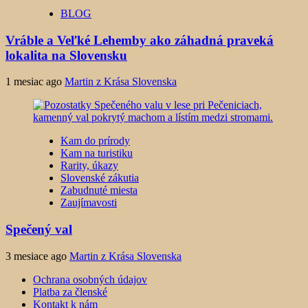
BLOG
Vráble a Veľké Lehemby ako záhadná praveká
lokalita na Slovensku
1 mesiac ago
Martin z Krása Slovenska
Kam do prírody
Kam na turistiku
Rarity, úkazy
Slovenské zákutia
Zabudnuté miesta
Zaujímavosti
Spečený val
3 mesiace ago
Martin z Krása Slovenska
Ochrana osobných údajov
Platba za členské
Kontakt k nám