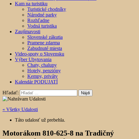
Kam na turistiku
Turistické chodníky
Národné parky
Rozhľadne
Vodná turistika
Zaujímavosti
Slovenské zákutia
Pramene zdarma
Zabudnuté miesta
Video-spoty o Slovensku
Výber Ubytovania
Chaty, chalupy
Hotely, penzióny
Kempy, priváty
Kalendár PODUJATÍ
Hľadať:
« Všetky Udalosti
Táto udalosť už prebehla.
Motorákom 810-625-8 na Tradičný