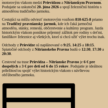
motorovým vlakom medzi
Prievidzou
a
Nitrianskym Pravnom
.
Podujatie sa uskutoční
20. júna 2026
a spojí železničnú históriu s
atmosférou tradičného jarmoku.
Cestujúci sa môžu odviezť motorovým vozňom
810-625-8
priamo
na
Tradičný pravniansky jarmok
, kde ich čaká jarmočná
atmosféra, stánky, remeslá, občerstvenie a kultúrny program. Jazda
historickým vlakom ponúkne príjemný zážitok pre rodiny s deťmi,
fanúšikov železnice aj všetkých, ktorí si chcú užiť výlet trochu inak.
Odchody z
Prievidze
sú naplánované o
9:25
,
14:25
a
18:15
.
Spiatočné odchody z
Nitrianskeho Pravna
budú o
12:30
,
17:30
a
20:30
.
Cestovné na trase
Prievidza – Nitrianske Pravno
je
6 € pre
dospelých
a
3 € pre deti od 6 do 15 rokov
. Podujatie je ideálnou
príležitosťou spojiť výlet historickým vlakom s návštevou
obľúbeného jarmoku.