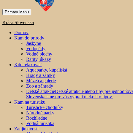
Primary Menu
Krása Slovenska
Domov
Kam do prírody
Jaskyne
Vodopády
Vodné plochy
Rarity, úkazy
Kde relaxovať
Aquaparky, kúpaliská
Hrady a zámky
Múzeá a galérie
Zoo a záhrady
Detské atrakcie
Detské atrakcie alebo tipy pre jednodňo
Slovenska sme pre vás vyprali niekoľko tipov.
Kam na turistiku
Turistické chodníky
Národné parky
Rozhľadne
Vodná turistika
Zaujímavosti