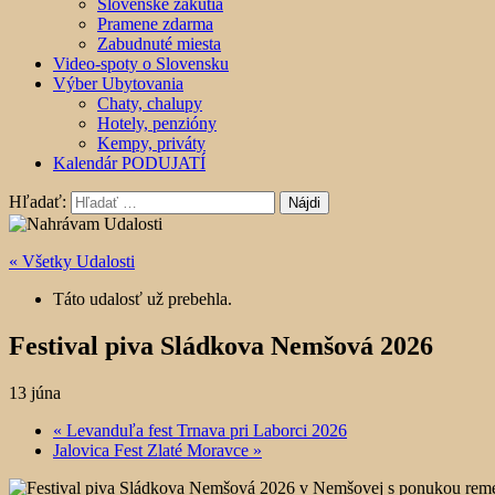
Slovenské zákutia
Pramene zdarma
Zabudnuté miesta
Video-spoty o Slovensku
Výber Ubytovania
Chaty, chalupy
Hotely, penzióny
Kempy, priváty
Kalendár PODUJATÍ
Hľadať:
« Všetky Udalosti
Táto udalosť už prebehla.
Festival piva Sládkova Nemšová 2026
13 júna
«
Levanduľa fest Trnava pri Laborci 2026
Jalovica Fest Zlaté Moravce
»