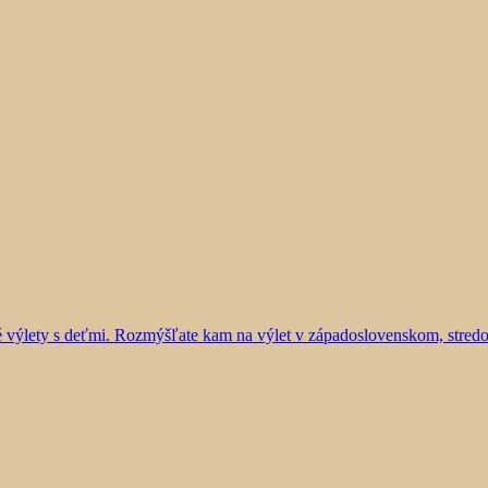
vé výlety s deťmi. Rozmýšľate kam na výlet v západoslovenskom, stre