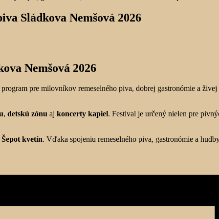
 piva Sládkova Nemšová 2026
dkova Nemšová 2026
 program pre milovníkov remeselného piva, dobrej gastronómie a živej
u
,
detskú zónu
aj
koncerty kapiel
. Festival je určený nielen pre pivn
a
Šepot kvetín
. Vďaka spojeniu remeselného piva, gastronómie a hud