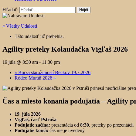
Hľadať:
« Všetky Udalosti
Táto udalosť už prebehla.
Agility preteky Kolaudačka Vígľaš 2026
19 júla @ 8:30 am
-
11:30 pm
«
Burza starožitností Beckov 19.7.2026
Ródeo Muráň 2026
»
Čas a miesto konania podujatia –
Agility 
19. júla 2026
Vígľaš, časť Pstruša
Podujatie začína:
prezentácia od
8:30
, preteky po prezentácii
Podujatie končí:
čas nie je uvedený