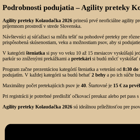
Podrobnosti podujatia –
Agility preteky K
Agility preteky Kolaudačka 2026
prinesú prvé neoficiálne agility
príjemnom prostredí v strede Slovenska.
Návštevníci aj súťažiaci sa môžu tešiť na pohodové preteky pre rôzn
prispôsobená skúsenostiam, veku a možnostiam psov, aby si podujatie m
V kategórii
šteniatka
si psy vo veku 10 až 15 mesiacov vyskúšajú je
parkúr so zníženými prekážkami a
pretekári
si budú môcť vyskúšať n
Program začne prezentáciou kategórií šteniatka a veteráni od
8:30 do
podujatím. V každej kategórii sa budú behať
2 behy
a po ich súčte b
Maximálny počet pretekajúcich psov je
40
. Štartovné je
15 € za prvé
Pri registrácii je potrebné predložiť očkovací preukaz alebo pet pass
Agility preteky Kolaudačka 2026
sú ideálnou príležitosťou pre pso