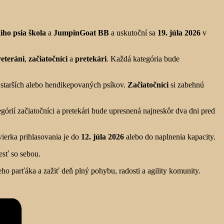
iho psia škola
a
JumpinGoat BB
a uskutoční sa
19. júla 2026
v
veteráni
,
začiatočníci
a
pretekári
. Každá kategória bude
starších alebo hendikepovaných psíkov.
Začiatočníci
si zabehnú
górií začiatočníci a pretekári bude upresnená najneskôr dva dni pred
vierka prihlasovania je do
12. júla 2026
alebo do naplnenia kapacity.
esť so sebou.
ho parťáka a zažiť deň plný pohybu, radosti a agility komunity.