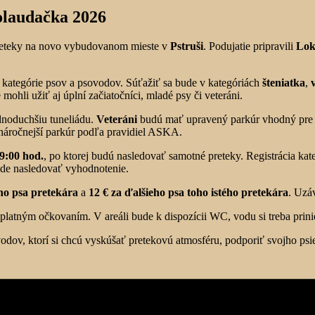
olaudačka 2026
 preteky na novo vybudovanom mieste v
Pstruši
. Podujatie pripravili
Lok
e kategórie psov a psovodov. Súťažiť sa bude v kategóriách
šteniatka
,
ohli užiť aj úplní začiatočníci, mladé psy či veteráni.
dnoduchšiu tuneliádu.
Veteráni
budú mať upravený parkúr vhodný pre 
áročnejší parkúr podľa pravidiel ASKA.
 9:00 hod.
, po ktorej budú nasledovať samotné preteky. Registrácia kate
ude nasledovať vyhodnotenie.
ho psa pretekára
a
12 € za ďalšieho psa toho istého pretekára
. Uzá
 s platným očkovaním. V areáli bude k dispozícii WC, vodu si treba prini
vodov, ktorí si chcú vyskúšať pretekovú atmosféru, podporiť svojho psie