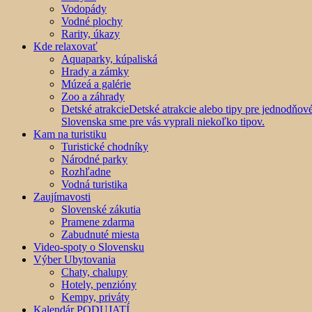
Vodopády
Vodné plochy
Rarity, úkazy
Kde relaxovať
Aquaparky, kúpaliská
Hrady a zámky
Múzeá a galérie
Zoo a záhrady
Detské atrakcie
Detské atrakcie alebo tipy pre jednodňo
Slovenska sme pre vás vyprali niekoľko tipov.
Kam na turistiku
Turistické chodníky
Národné parky
Rozhľadne
Vodná turistika
Zaujímavosti
Slovenské zákutia
Pramene zdarma
Zabudnuté miesta
Video-spoty o Slovensku
Výber Ubytovania
Chaty, chalupy
Hotely, penzióny
Kempy, priváty
Kalendár PODUJATÍ