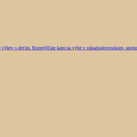
vé výlety s deťmi. Rozmýšľate kam na výlet v západoslovenskom, stre