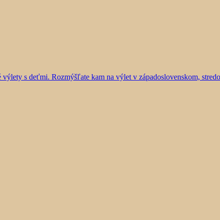
vé výlety s deťmi. Rozmýšľate kam na výlet v západoslovenskom, stre