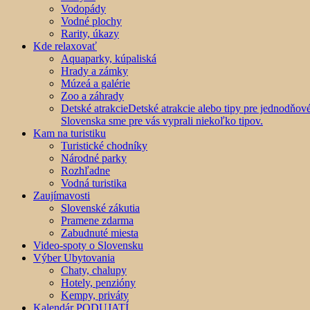
Vodopády
Vodné plochy
Rarity, úkazy
Kde relaxovať
Aquaparky, kúpaliská
Hrady a zámky
Múzeá a galérie
Zoo a záhrady
Detské atrakcie
Detské atrakcie alebo tipy pre jednodňo
Slovenska sme pre vás vyprali niekoľko tipov.
Kam na turistiku
Turistické chodníky
Národné parky
Rozhľadne
Vodná turistika
Zaujímavosti
Slovenské zákutia
Pramene zdarma
Zabudnuté miesta
Video-spoty o Slovensku
Výber Ubytovania
Chaty, chalupy
Hotely, penzióny
Kempy, priváty
Kalendár PODUJATÍ